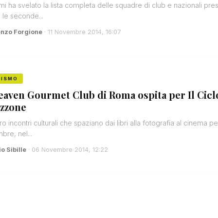
i ha svelato la lista completa delle squadre di club e nazionali pres
, le seconde...
enzo Forgione
· 11 Novembre 2014, 16:07
RISMO
eaven Gourmet Club di Roma ospita per Il Ciclo
zzone
ro incontri culturali che spaziano dai libri alla fotografia al cinema p
bre, nel...
o Sibille
· 06 Novembre 2014, 12:22