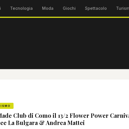
i
Tecnologia
Moda
Giochi
Spettacolo
Turis
RISMO
Made Club di Como il 13/2 Flower Power Carnival
ee La Bulgara & Andrea Mattei