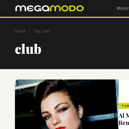
Motor
Home
/
Tag: club
club
TU
Al 
Ren