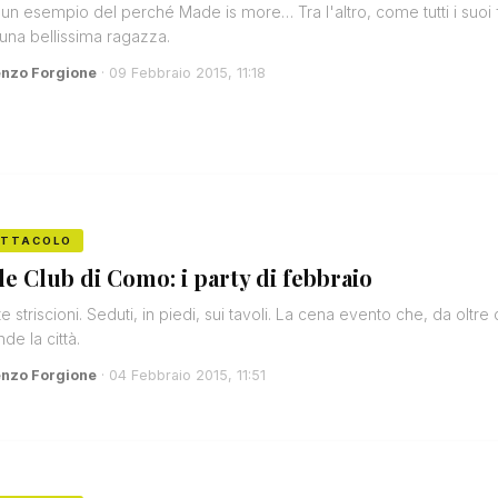
un esempio del perché Made is more… Tra l'altro, come tutti i suoi
una bellissima ragazza.
enzo Forgione
· 09 Febbraio 2015, 11:18
ETTACOLO
e Club di Como: i party di febbraio
te striscioni. Seduti, in piedi, sui tavoli. La cena evento che, da oltre 
de la città.
enzo Forgione
· 04 Febbraio 2015, 11:51