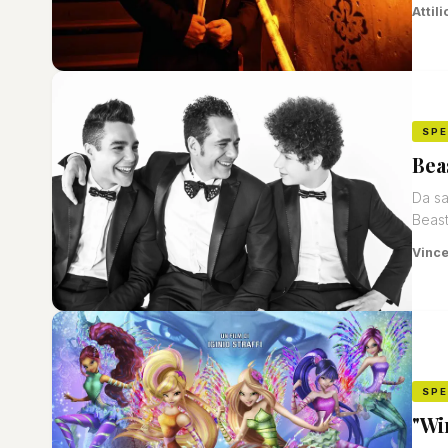
Attili
SP
Bea
Da sa
Beast
Vinc
SP
"Wi