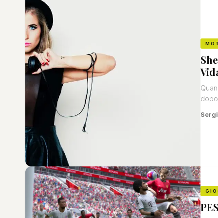
MO
She
Vid
Quand
dopoc
Sergi
GIO
PES