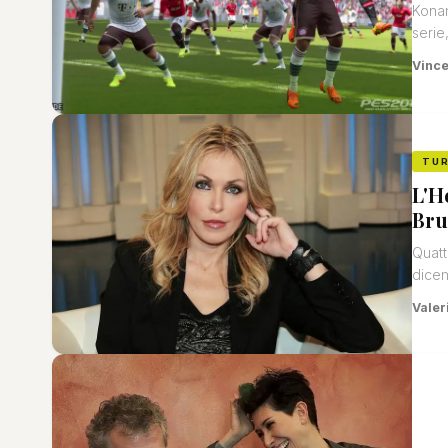
Konam
serie
Vinc
TU
L'H
Bru
Quatt
dicem
Valeri