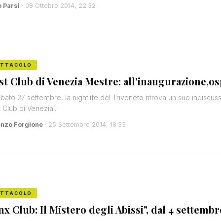
o Parsi
· 08 Ottobre 2014, 22:32
ETTACOLO
st Club di Venezia Mestre: all'inaugurazione,os
bato 27 settembre, la nightlife del Triveneto ritrova un suo indiscus
 Club di Venezia...
enzo Forgione
· 25 Settembre 2014, 18:33
ETTACOLO
nx Club: Il Mistero degli Abissi", dal 4 settemb