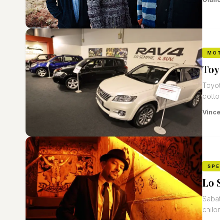
MO
Toy
Toyot
dotto
Vinc
SP
Lo 
Sabat
chilo