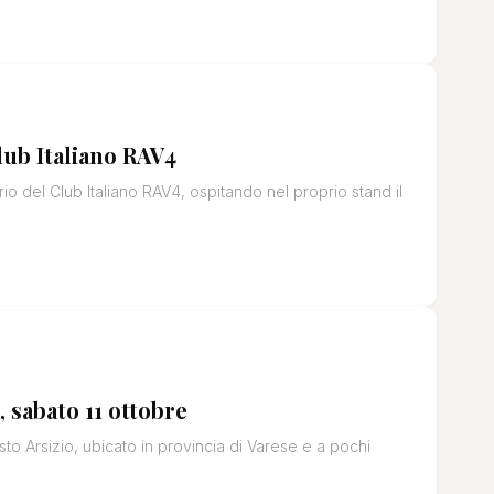
Club Italiano RAV4
o del Club Italiano RAV4, ospitando nel proprio stand il
 sabato 11 ottobre
o Arsizio, ubicato in provincia di Varese e a pochi