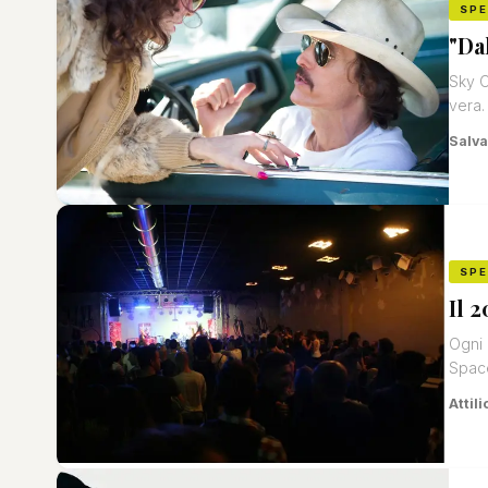
SP
"Da
Sky C
vera.
Salva
SP
Il 
Ogni 
Space
Attili