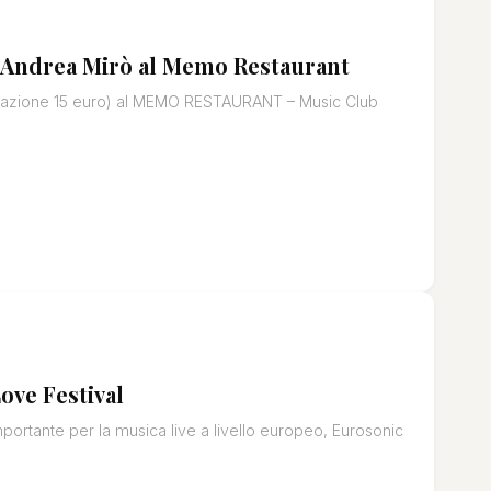
 Andrea Mirò al Memo Restaurant
umazione 15 euro) al MEMO RESTAURANT – Music Club
ove Festival
ortante per la musica live a livello europeo, Eurosonic