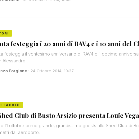
TORI
ota festeggia i 20 anni di RAV4 e i 10 anni del 
a festeggia il ventesimo anniversario di RAV4 e il decimo anniversari
r Alessandro...
enzo Forgione
· 24 Ottobre 2014, 10:37
ETTACOLO
Shed Club di Busto Arsizio presenta Louie Vega,
o 11 ottobre primo grande, grandissimo guests allo Shed Club di Bust
metri dall’aeroporto...