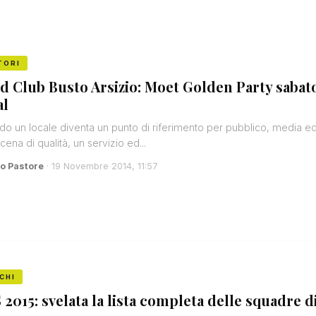
TORI
d Club Busto Arsizio: Moet Golden Party sabato
al
o un locale diventa un punto di riferimento per pubblico, media ed
ena di qualità, un servizio ed...
o Pastore
· 19 Novembre 2014, 11:57
CHI
 2015: svelata la lista completa delle squadre di