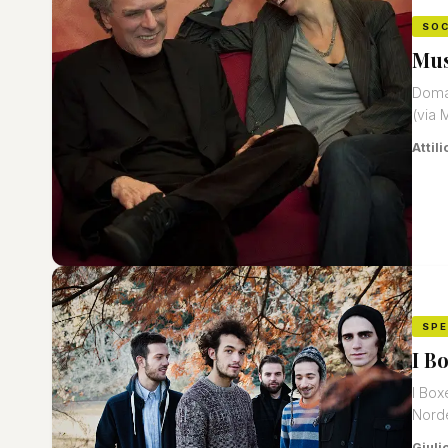
SOC
Mus
Doman
(via 
Attili
SP
I B
I Box
Norde
Giuli