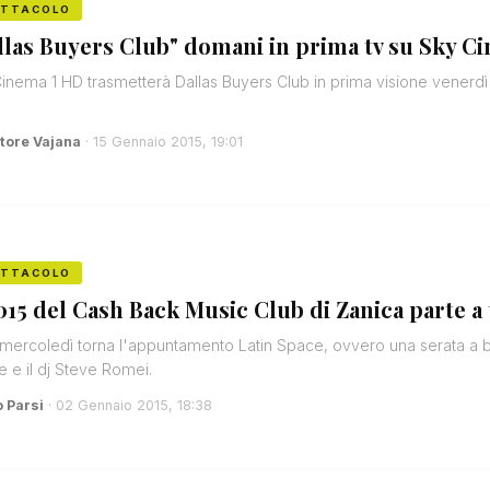
ETTACOLO
llas Buyers Club" domani in prima tv su Sky C
inema 1 HD trasmetterà Dallas Buyers Club in prima visione venerdì 16 
tore Vajana
· 15 Gennaio 2015, 19:01
ETTACOLO
2015 del Cash Back Music Club di Zanica parte a 
mercoledì torna l'appuntamento Latin Space, ovvero una serata a b
 e il dj Steve Romei.
o Parsi
· 02 Gennaio 2015, 18:38