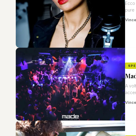
Ecco 
pure 
Vinc
SP
Mad
A vol
accen
Vinc