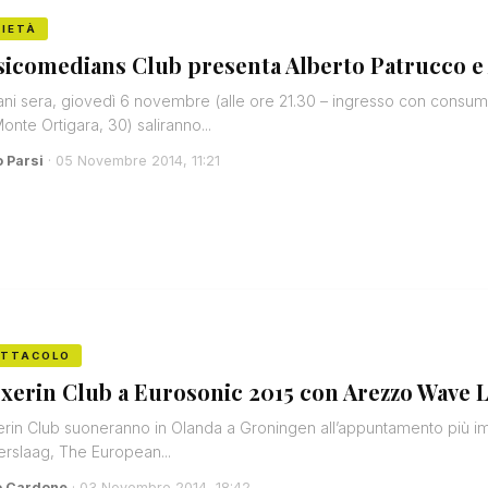
IETÀ
icomedians Club presenta Alberto Patrucco e
i sera, giovedì 6 novembre (alle ore 21.30 – ingresso con cons
Monte Ortigara, 30) saliranno...
o Parsi
· 05 Novembre 2014, 11:21
ETTACOLO
oxerin Club a Eurosonic 2015 con Arezzo Wave L
erin Club suoneranno in Olanda a Groningen all’appuntamento più imp
rslaag, The European...
o Cardone
· 03 Novembre 2014, 18:42