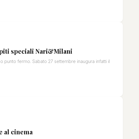
piti speciali Nari&Milani
so punto fermo. Sabato 27 settembre inaugura infatti il
re al cinema