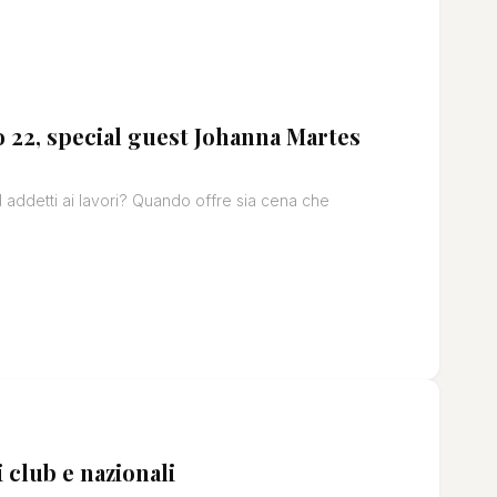
 22, special guest Johanna Martes
 addetti ai lavori? Quando offre sia cena che
 club e nazionali