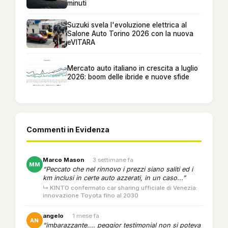
minuti
Suzuki svela l'evoluzione elettrica al
Salone Auto Torino 2026 con la nuova
eVITARA
Mercato auto italiano in crescita a luglio
2026: boom delle ibride e nuove sfide
Commenti in Evidenza
Marco Mason
·
3 settimane fa
MM
“Peccato che nel rinnovo i prezzi siano saliti ed i
km inclusi in certe auto azzerati, in un caso...”
↳ KINTO confermato car sharing ufficiale di Venezia:
innovazione Toyota fino al 2030
angelo
·
1 mese fa
AN
“imbarazzante.... peggior testimonial non si poteva