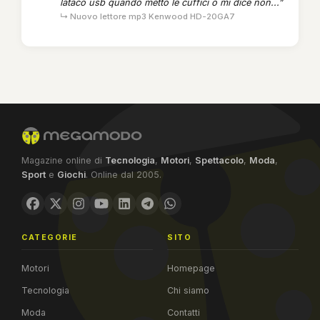
lataco usb quando metto le cuffici o mi dice non...”
↳ Nuovo lettore mp3 Kenwood HD-20GA7
Magazine online di
Tecnologia
,
Motori
,
Spettacolo
,
Moda
,
Sport
e
Giochi
. Online dal 2005.
CATEGORIE
SITO
Motori
Homepage
Tecnologia
Chi siamo
Moda
Contatti