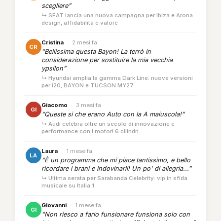
scegliere”
↳ SEAT lancia una nuova campagna per Ibiza e Arona:
design, affidabilità e valore
Cristina
·
2 mesi fa
CR
“Bellissima questa Bayon! La terrò in
considerazione per sostituire la mia vecchia
ypsilon”
↳ Hyundai amplia la gamma Dark Line: nuove versioni
per i20, BAYON e TUCSON MY27
Giacomo
·
3 mesi fa
GI
“Queste si che erano Auto con la A maiuscola!”
↳ Audi celebra oltre un secolo di innovazione e
performance con i motori 6 cilindri
Laura
·
1 mese fa
LA
“È un programma che mi piace tantissimo, e bello
ricordare i brani e indovinarli! Un po' di allegria...”
↳ Ultima serata per Sarabanda Celebrity: vip in sfida
musicale su Italia 1
Giovanni
·
1 mese fa
GI
“Non riesco a farlo funsionare funsiona solo con