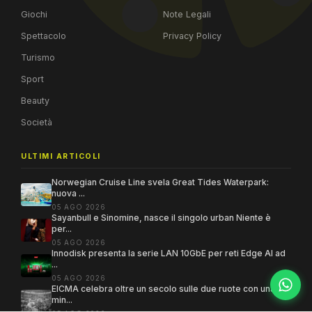
Giochi
Note Legali
Spettacolo
Privacy Policy
Turismo
Sport
Beauty
Società
ULTIMI ARTICOLI
Norwegian Cruise Line svela Great Tides Waterpark:
nuova ...
05 AGO 2026
Sayanbull e Sinomine, nasce il singolo urban Niente è
per...
05 AGO 2026
Innodisk presenta la serie LAN 10GbE per reti Edge AI ad
...
05 AGO 2026
EICMA celebra oltre un secolo sulle due ruote con una
min...