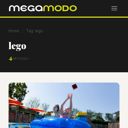
Home
/
Tag: lego
lego
4
ARTICOLI