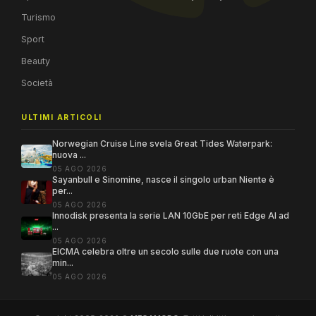
Turismo
Sport
Beauty
Società
ULTIMI ARTICOLI
Norwegian Cruise Line svela Great Tides Waterpark:
nuova ...
05 AGO 2026
Sayanbull e Sinomine, nasce il singolo urban Niente è
per...
05 AGO 2026
Innodisk presenta la serie LAN 10GbE per reti Edge AI ad
...
05 AGO 2026
EICMA celebra oltre un secolo sulle due ruote con una
min...
05 AGO 2026