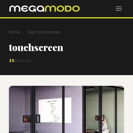
Home
/
Tag: touchscreen
touchscreen
11
ARTICOLI