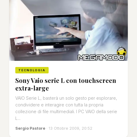
TECNOLOGIA
Sony Vaio serie L con touchscreen
extra-large
VAIO Serie L, basterà un solo gesto per esplorare,
condividere e interagire con tutta la propria
collezione di file multimediali. I PC VAIO della serie
L...
Sergio Pastore
· 13 Ottobre 2009, 20:52