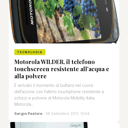
TECNOLOGIA
Motorola WILDER, il telefono
touchscreen resistente all'acqua e
alla polvere
È arrivato il momento di buttarsi nel cuore
dell’azione con l’ultimo touchphone resistente a
schizzi e polvere di Motorola Mobility Italia.
Motorola...
Sergio Pastore
· 08 Settembre 2011, 13:04