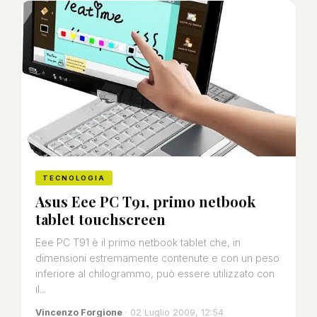
TECNOLOGIA
Asus Eee PC T91, primo netbook
tablet touchscreen
Eee PC T91 è il primo netbook tablet che, in
dimensioni estremamente contenute e con un peso
inferiore al chilogrammo, può essere utilizzato con
il...
Vincenzo Forgione
· 02 Luglio 2009, 12:54