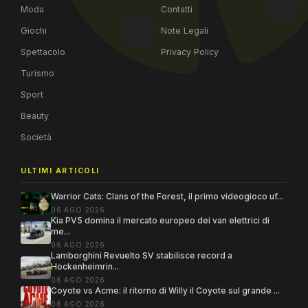
Moda
Contatti
Giochi
Note Legali
Spettacolo
Privacy Policy
Turismo
Sport
Beauty
Società
ULTIMI ARTICOLI
Warrior Cats: Clans of the Forest, il primo videogioco uf...
06 AGO 2026
Kia PV5 domina il mercato europeo dei van elettrici di
me...
06 AGO 2026
Lamborghini Revuelto SV stabilisce record a
Hockenheimrin...
06 AGO 2026
Coyote vs Acme: il ritorno di Willy il Coyote sul grande ...
06 AGO 2026