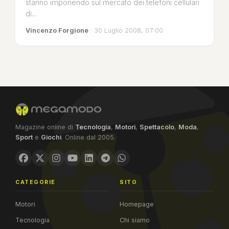
stanno imponendo sul mercato dei telefoni cellulari
di...
Vincenzo Forgione
· 30 Luglio 2008, 07:00
Magazine online di
Tecnologia
,
Motori
,
Spettacolo
,
Moda
,
Sport
e
Giochi
. Online dal 2005.
CATEGORIE
SITO
Motori
Homepage
Tecnologia
Chi siamo