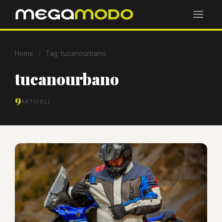
Home
/
Tag: tucanourbano
tucanourbano
9
ARTICOLI