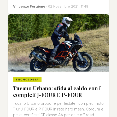
Vincenzo Forgione
· 02 Novembre 2021, 11:48
TECNOLOGIA
Tucano Urbano: sfida al caldo con i
completi J-FOUR E P-FOUR
Tucano Urbano propone per lestate i completi moto
T.ur J-FOUR e P-FOUR in rete hard mesh, Cordura e
pelle, certificati CE classe AA per on e off road.