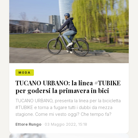
MODA
TUCANO URBANO: la linea #TUBIKE
per godersi la primavera in bici
TUCANO URBANO, presenta la linea per la bicicletta
#TUBIKE e torna a fugare tutti i dubbi da mezza
stagione. Come mi vesto oggi? Che tempo fa?
Ettore Rungo
· 03 Maggio 2022, 15:18