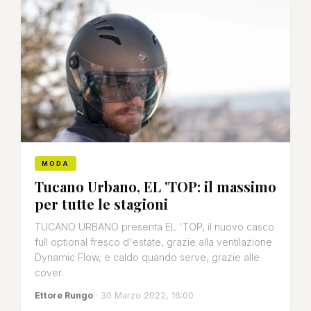
MODA
Tucano Urbano, EL 'TOP: il massimo
per tutte le stagioni
TUCANO URBANO presenta EL 'TOP, il nuovo casco
full optional fresco d'estate, grazie alla ventilazione
Dynamic Flow, e caldo quando serve, grazie alle
cover.
Ettore Rungo
· 30 Marzo 2022, 16:00