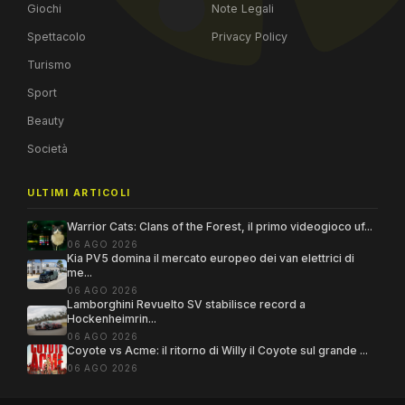
Giochi
Note Legali
Spettacolo
Privacy Policy
Turismo
Sport
Beauty
Società
ULTIMI ARTICOLI
Warrior Cats: Clans of the Forest, il primo videogioco uf...
06 AGO 2026
Kia PV5 domina il mercato europeo dei van elettrici di
me...
06 AGO 2026
Lamborghini Revuelto SV stabilisce record a
Hockenheimrin...
06 AGO 2026
Coyote vs Acme: il ritorno di Willy il Coyote sul grande ...
06 AGO 2026