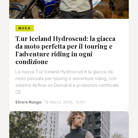
MODA
T.ur Iceland Hydroscud: la giacca
da moto perfetta per il touring e
l’adventure riding in ogni
condizione
La nuova T.ur Iceland Hydroscud è la giacca da
moto pensata per touring e adventure riding, con
sistema Airflow on Demand e protezioni certificate
CE.
Ettore Rungo
· 18 Marzo 2026, 13:50