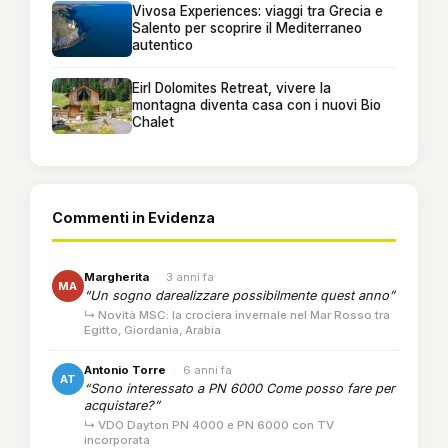
Vivosa Experiences: viaggi tra Grecia e
Salento per scoprire il Mediterraneo
autentico
Eirl Dolomites Retreat, vivere la
montagna diventa casa con i nuovi Bio
Chalet
Commenti in Evidenza
Margherita
·
3 anni fa
MA
“Un sogno darealizzare possibilmente quest anno”
↳ Novità MSC: la crociera invernale nel Mar Rosso tra
Egitto, Giordania, Arabia
Antonio Torre
·
6 anni fa
AT
“Sono interessato a PN 6000 Come posso fare per
acquistare?”
↳ VDO Dayton PN 4000 e PN 6000 con TV
incorporata