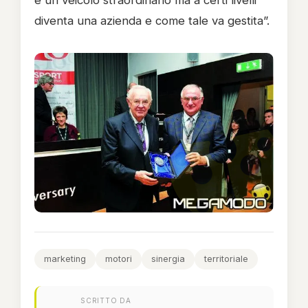
è un veicolo straordinario ma a certi livelli
diventa una azienda e come tale va gestita”.
marketing
motori
sinergia
territoriale
SCRITTO DA