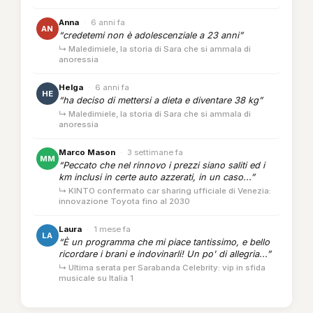
Anna
·
6 anni fa
AN
“credetemi non è adolescenziale a 23 anni”
↳ Maledimiele, la storia di Sara che si ammala di
anoressia
Helga
·
6 anni fa
HE
“ha deciso di mettersi a dieta e diventare 38 kg”
↳ Maledimiele, la storia di Sara che si ammala di
anoressia
Marco Mason
·
3 settimane fa
MM
“Peccato che nel rinnovo i prezzi siano saliti ed i
km inclusi in certe auto azzerati, in un caso...”
↳ KINTO confermato car sharing ufficiale di Venezia:
innovazione Toyota fino al 2030
Laura
·
1 mese fa
LA
“È un programma che mi piace tantissimo, e bello
ricordare i brani e indovinarli! Un po' di allegria...”
↳ Ultima serata per Sarabanda Celebrity: vip in sfida
musicale su Italia 1