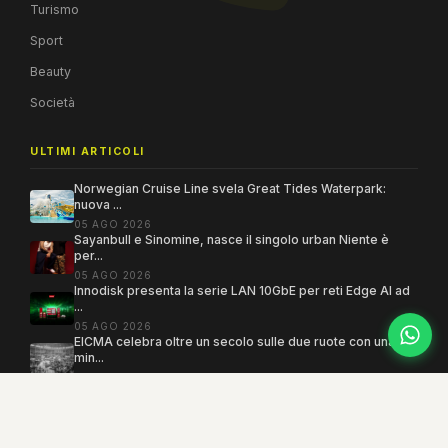
Turismo
Sport
Beauty
Società
ULTIMI ARTICOLI
Norwegian Cruise Line svela Great Tides Waterpark:
nuova ...
05 AGO 2026
Sayanbull e Sinomine, nasce il singolo urban Niente è
per...
05 AGO 2026
Innodisk presenta la serie LAN 10GbE per reti Edge AI ad
...
05 AGO 2026
EICMA celebra oltre un secolo sulle due ruote con una
min...
05 AGO 2026
Copyright 2005–2026 ©
MEGAMODO
. Tutti i diritti sono riservati.