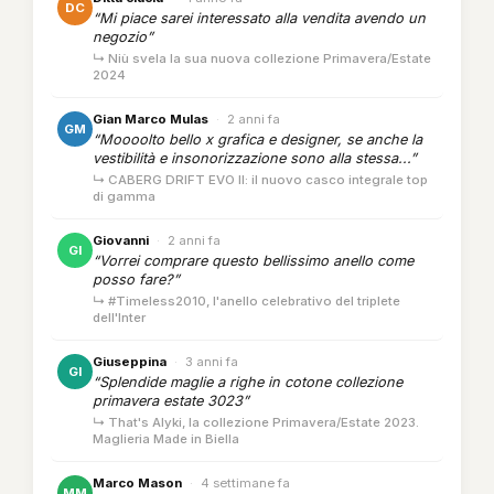
DC
“Mi piace sarei interessato alla vendita avendo un
negozio”
↳ Niù svela la sua nuova collezione Primavera/Estate
2024
Gian Marco Mulas
·
2 anni fa
GM
“Moooolto bello x grafica e designer, se anche la
vestibilità e insonorizzazione sono alla stessa...”
↳ CABERG DRIFT EVO II: il nuovo casco integrale top
di gamma
Giovanni
·
2 anni fa
GI
“Vorrei comprare questo bellissimo anello come
posso fare?”
↳ #Timeless2010, l'anello celebrativo del triplete
dell'Inter
Giuseppina
·
3 anni fa
GI
“Splendide maglie a righe in cotone collezione
primavera estate 3023”
↳ That's Alyki, la collezione Primavera/Estate 2023.
Maglieria Made in Biella
Marco Mason
·
4 settimane fa
MM