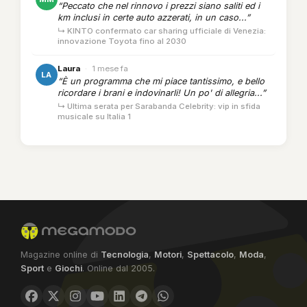
“Peccato che nel rinnovo i prezzi siano saliti ed i
km inclusi in certe auto azzerati, in un caso...”
↳ KINTO confermato car sharing ufficiale di Venezia:
innovazione Toyota fino al 2030
Laura
·
1 mese fa
LA
“È un programma che mi piace tantissimo, e bello
ricordare i brani e indovinarli! Un po' di allegria...”
↳ Ultima serata per Sarabanda Celebrity: vip in sfida
musicale su Italia 1
Magazine online di
Tecnologia
,
Motori
,
Spettacolo
,
Moda
,
Sport
e
Giochi
. Online dal 2005.