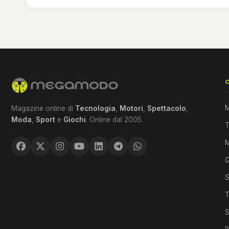
M
Magazine online di
Tecnologia
,
Motori
,
Spettacolo
,
Moda
,
Sport
e
Giochi
. Online dal 2005.
T
G
S
T
S