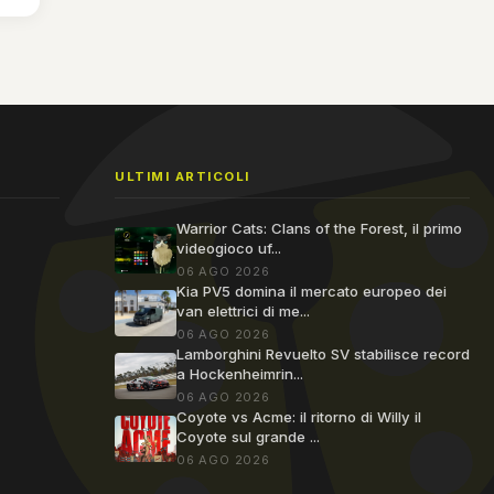
ULTIMI ARTICOLI
Warrior Cats: Clans of the Forest, il primo
videogioco uf...
06 AGO 2026
Kia PV5 domina il mercato europeo dei
van elettrici di me...
06 AGO 2026
Lamborghini Revuelto SV stabilisce record
a Hockenheimrin...
06 AGO 2026
Coyote vs Acme: il ritorno di Willy il
Coyote sul grande ...
06 AGO 2026