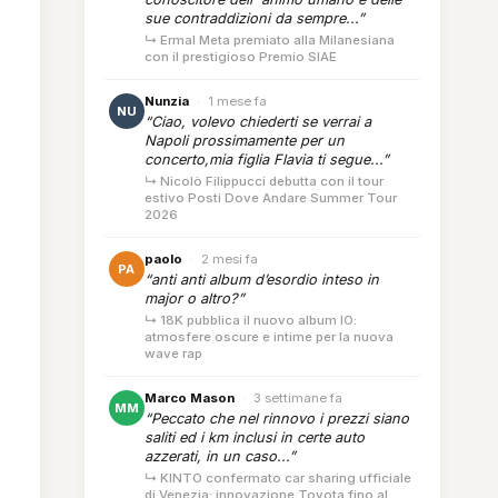
sue contraddizioni da sempre...”
↳ Ermal Meta premiato alla Milanesiana
con il prestigioso Premio SIAE
Nunzia
·
1 mese fa
NU
“Ciao, volevo chiederti se verrai a
Napoli prossimamente per un
concerto,mia figlia Flavia ti segue...”
↳ Nicolò Filippucci debutta con il tour
estivo Posti Dove Andare Summer Tour
2026
paolo
·
2 mesi fa
PA
“anti anti album d’esordio inteso in
major o altro?”
↳ 18K pubblica il nuovo album IO:
atmosfere oscure e intime per la nuova
wave rap
Marco Mason
·
3 settimane fa
MM
“Peccato che nel rinnovo i prezzi siano
saliti ed i km inclusi in certe auto
azzerati, in un caso...”
↳ KINTO confermato car sharing ufficiale
di Venezia: innovazione Toyota fino al