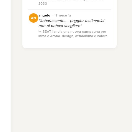
2030
angelo
·
1 mese fa
AN
“imbarazzante.... peggior testimonial
non si poteva scegliere”
↳ SEAT lancia una nuova campagna per
Ibiza e Arona: design, affidabilità e valore