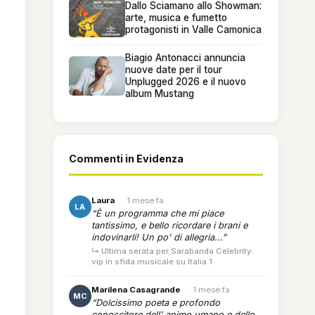
Dallo Sciamano allo Showman:
arte, musica e fumetto
protagonisti in Valle Camonica
Biagio Antonacci annuncia
nuove date per il tour
Unplugged 2026 e il nuovo
album Mustang
Commenti in Evidenza
Laura
·
1 mese fa
LA
“È un programma che mi piace
tantissimo, e bello ricordare i brani e
indovinarli! Un po' di allegria...”
↳ Ultima serata per Sarabanda Celebrity:
vip in sfida musicale su Italia 1
Marilena Casagrande
·
1 mese fa
MC
“Dolcissimo poeta e profondo
conoscitore dell' animo umano e delle