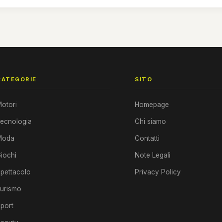
CATEGORIE
SITO
otori
Homepage
ecnologia
Chi siamo
Moda
Contatti
iochi
Note Legali
pettacolo
Privacy Policy
urismo
port