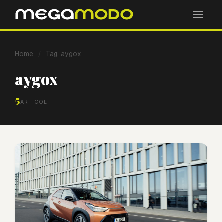
Home
/
Tag: aygox
aygox
5
ARTICOLI