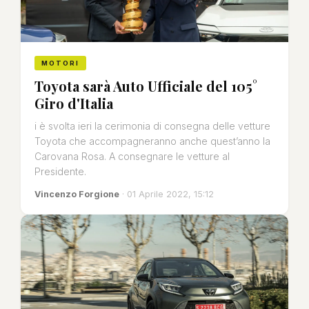
MOTORI
Toyota sarà Auto Ufficiale del 105°
Giro d'Italia
i è svolta ieri la cerimonia di consegna delle vetture
Toyota che accompagneranno anche quest’anno la
Carovana Rosa. A consegnare le vetture al
Presidente.
Vincenzo Forgione
· 01 Aprile 2022, 15:12