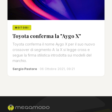
MOTORI
Toyota conferma la "Aygo X"
Toyota conferma il nome Aygo X per il suo nuovo
crossover di segmento A: la X si legge cross e
segue la firma stilistica introdotta sui modelli del
marchio.
Sergio Pastore
· 06 Ottobre 2021, 09:21