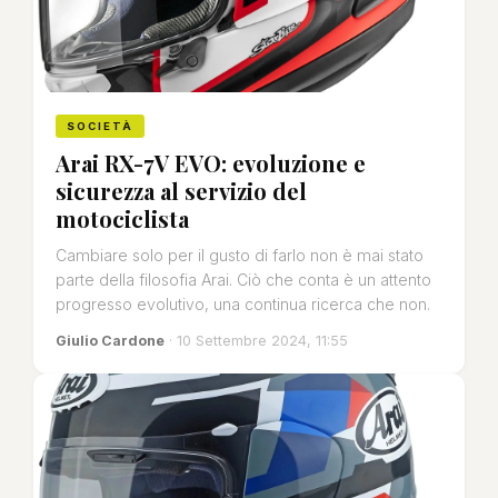
SOCIETÀ
Arai RX-7V EVO: evoluzione e
sicurezza al servizio del
motociclista
Cambiare solo per il gusto di farlo non è mai stato
parte della filosofia Arai. Ciò che conta è un attento
progresso evolutivo, una continua ricerca che non.
Giulio Cardone
· 10 Settembre 2024, 11:55