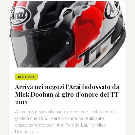
MOTORI
Arriva nei negozi l'Arai indossato da
Mick Doohan al giro d'onore del TT
2011
Arriva nei negozi il casco in edizione limitata con la
grafica che Drudi Performance ha realizzato
appositamente per l'Arai Parade Lap” di Mick
Doohan al...