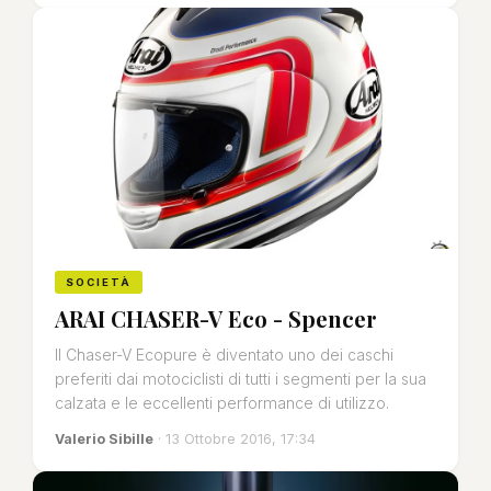
SOCIETÀ
ARAI CHASER-V Eco - Spencer
Il Chaser-V Ecopure è diventato uno dei caschi
preferiti dai motociclisti di tutti i segmenti per la sua
calzata e le eccellenti performance di utilizzo.
Valerio Sibille
· 13 Ottobre 2016, 17:34