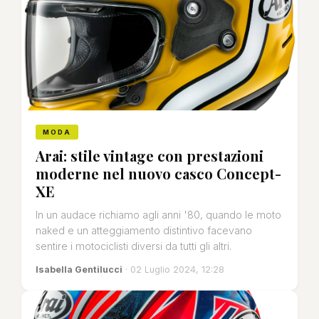
MODA
Arai: stile vintage con prestazioni
moderne nel nuovo casco Concept-
XE
In un audace richiamo agli anni '80, quando le moto
naked e un atteggiamento distintivo facevano
sentire i motociclisti diversi da tutti gli altri.
Isabella Gentilucci
· 02 Luglio 2024, 12:28