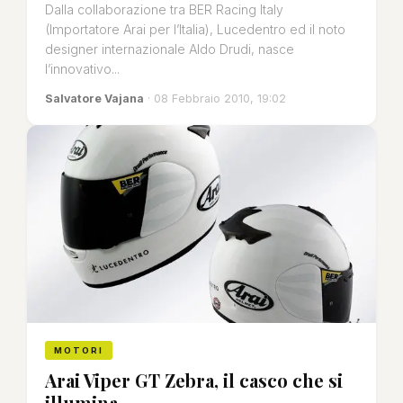
Dalla collaborazione tra BER Racing Italy
(Importatore Arai per l’Italia), Lucedentro ed il noto
designer internazionale Aldo Drudi, nasce
l’innovativo...
Salvatore Vajana
· 08 Febbraio 2010, 19:02
MOTORI
Arai Viper GT Zebra, il casco che si
illumina