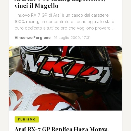
vinci il Mugello
Il nuovo RX-7 GP di Arai è un casco dal carattere
100% racing, un concentrato di tecnologia allo stato
puro dedicato a tutti coloro che vogliono provare...
Vincenzo Forgione
· 16 Luglio 2009, 17:31
TURISMO
Arai RX-7 GP Replica Haga Monza,