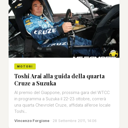
MOTORI
Toshi Arai alla guida della quarta
Cruze a Suzuka
Al premio del Giappone, prossima gara del WTCC
in programma a Suzuka il 22-23 ottobre, correrà
una quarta Chevrolet Cruze, affidata all’eroe locale
Toshi...
Vincenzo Forgione
· 28 Settembre 2011, 14:06