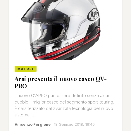
MOTORI
Arai presenta il nuovo casco QV-
PRO
Il nuovo QV-PRO può essere definito senza alcun
dubbio il miglior casco del segmento sport-touring.
È caratterizzato dall’avanzata tecnologia del nuovo
sistema …
Vincenzo Forgione
· 18 Gennaio 2018, 16:40