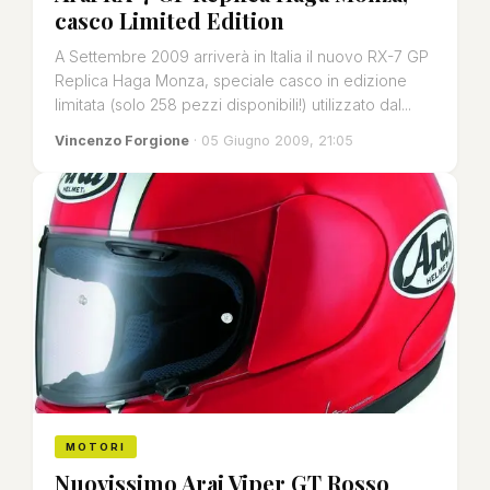
casco Limited Edition
A Settembre 2009 arriverà in Italia il nuovo RX-7 GP
Replica Haga Monza, speciale casco in edizione
limitata (solo 258 pezzi disponibili!) utilizzato dal...
Vincenzo Forgione
· 05 Giugno 2009, 21:05
MOTORI
Nuovissimo Arai Viper GT Rosso