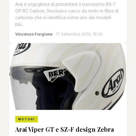
Arai è orgogliosa di presentare il nuovissimo RX-7
GP RC Carbon, l’esclusivo casco da moto in fibra di
carbonio che si identifica come uno dei modelli
più...
Vincenzo Forgione
· 17 Settembre 2010, 19:30
MOTORI
Arai Viper GT e SZ-F design Zebra