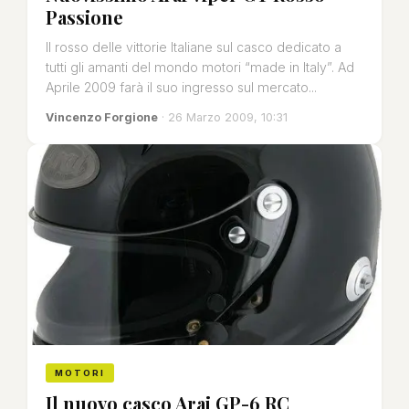
Passione
Il rosso delle vittorie Italiane sul casco dedicato a
tutti gli amanti del mondo motori “made in Italy”. Ad
Aprile 2009 farà il suo ingresso sul mercato...
Vincenzo Forgione
· 26 Marzo 2009, 10:31
MOTORI
Il nuovo casco Arai GP-6 RC