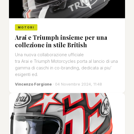
MOTORI
Arai e Triumph insieme per una
collezione in stile British
Una nuova collaborazione ufficiale
tra Arai e Triumph Motorcycles porta al lancio di una
gamma di caschi in co-branding, dedicata ai piu’
esigenti ed.
Vincenzo Forgione
· 04 Novembre 2024, 11:48