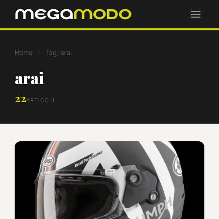
Home
/
Tag: arai
arai
22
ARTICOLI