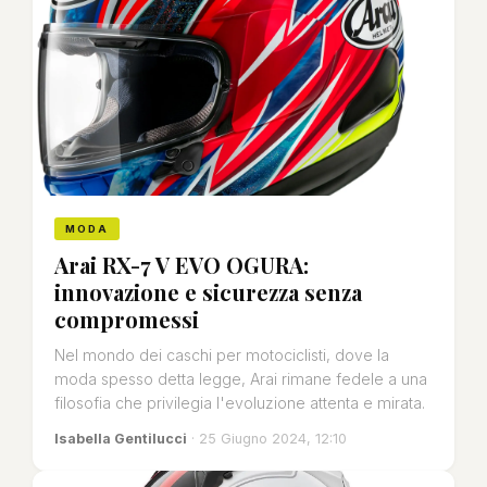
MODA
Arai RX-7 V EVO OGURA:
innovazione e sicurezza senza
compromessi
Nel mondo dei caschi per motociclisti, dove la
moda spesso detta legge, Arai rimane fedele a una
filosofia che privilegia l'evoluzione attenta e mirata.
Isabella Gentilucci
· 25 Giugno 2024, 12:10