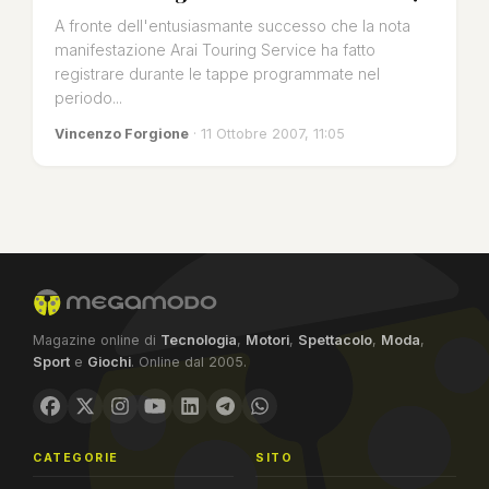
A fronte dell'entusiasmante successo che la nota
manifestazione Arai Touring Service ha fatto
registrare durante le tappe programmate nel
periodo...
Vincenzo Forgione
· 11 Ottobre 2007, 11:05
Magazine online di
Tecnologia
,
Motori
,
Spettacolo
,
Moda
,
Sport
e
Giochi
. Online dal 2005.
CATEGORIE
SITO