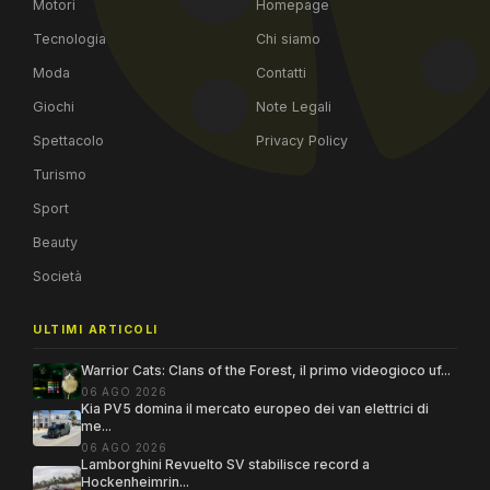
Motori
Homepage
Tecnologia
Chi siamo
Moda
Contatti
Giochi
Note Legali
Spettacolo
Privacy Policy
Turismo
Sport
Beauty
Società
ULTIMI ARTICOLI
Warrior Cats: Clans of the Forest, il primo videogioco uf...
06 AGO 2026
Kia PV5 domina il mercato europeo dei van elettrici di
me...
06 AGO 2026
Lamborghini Revuelto SV stabilisce record a
Hockenheimrin...