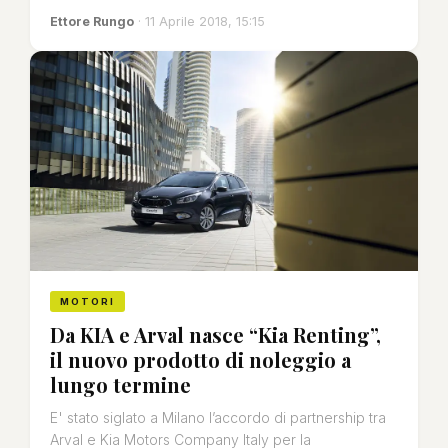
Ettore Rungo
· 11 Aprile 2018, 15:15
MOTORI
Da KIA e Arval nasce “Kia Renting”,
il nuovo prodotto di noleggio a
lungo termine
E' stato siglato a Milano l’accordo di partnership tra
Arval e Kia Motors Company Italy per la