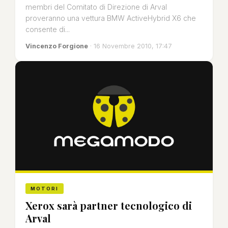
membri del Comitato di Direzione di Arval
proveranno una vettura BMW ActiveHybrid X6 che
consente di...
Vincenzo Forgione
· 16 Novembre 2010, 17:47
MOTORI
Xerox sarà partner tecnologico di
Arval