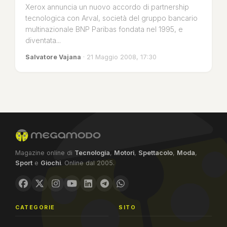
Xerox annuncia un nuovo accordo di partnership
tecnologica con Arval, società del gruppo bancario
multinazionale BNP Paribas fondata nel 1995, e
diventata...
Salvatore Vajana
· 21 Maggio 2008, 17:30
Magazine online di
Tecnologia
,
Motori
,
Spettacolo
,
Moda
,
Sport
e
Giochi
. Online dal 2005.
CATEGORIE
SITO