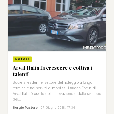
MOTORI
Arval Italia fa crescere e coltiva i
talenti
Società leader nel settore del noleggio a lungo
termine e nei servizi di mobilità, il nuoco Focus di
Arval Italia è quello dell'innovazione e dello sviluppo
dei…
Sergio Pastore
· 07 Giugno 2018, 17:34