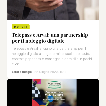
MOTORI
Telepass e Arval: una partnership
per il noleggio digitale
Telepass e Arval lanciano una partnership per il
noleggio digitale a lungo termine: scelta dell'auto,
contratti paperless e consegna a domicilio in pochi
click.
Ettore Rungo
· 22 Giugno 2020, 16:18