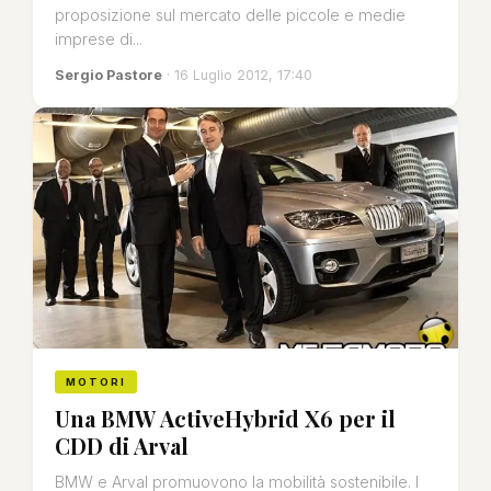
proposizione sul mercato delle piccole e medie
imprese di...
Sergio Pastore
· 16 Luglio 2012, 17:40
MOTORI
Una BMW ActiveHybrid X6 per il
CDD di Arval
BMW e Arval promuovono la mobilità sostenibile. I