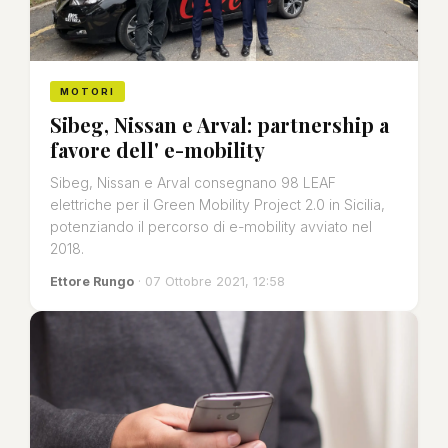
MOTORI
Sibeg, Nissan e Arval: partnership a
favore dell' e-mobility
Sibeg, Nissan e Arval consegnano 98 LEAF
elettriche per il Green Mobility Project 2.0 in Sicilia,
potenziando il percorso di e-mobility avviato nel
2018.
Ettore Rungo
· 07 Ottobre 2021, 12:58