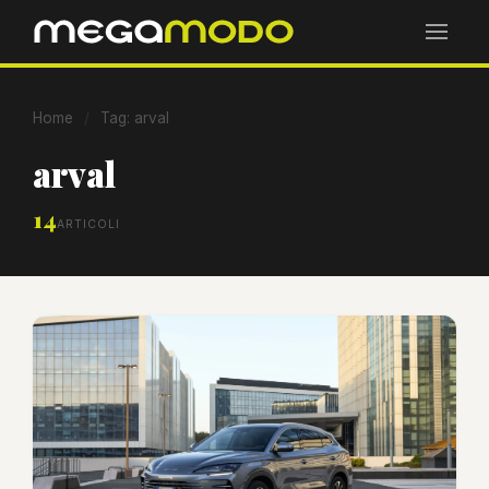
Home
/
Tag: arval
arval
14
ARTICOLI