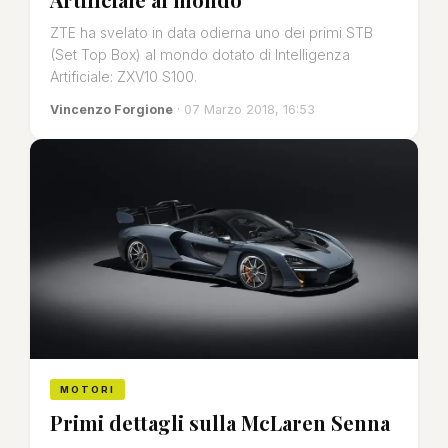
ZTE ha svelato in data odierna uno dei primi STB
(Set Top Box) al mondo dotato di Intelligenza
Artificiale: ZXV10 S100.
Vincenzo Forgione
· 07 Marzo 2018, 16:53
MOTORI
Primi dettagli sulla McLaren Senna