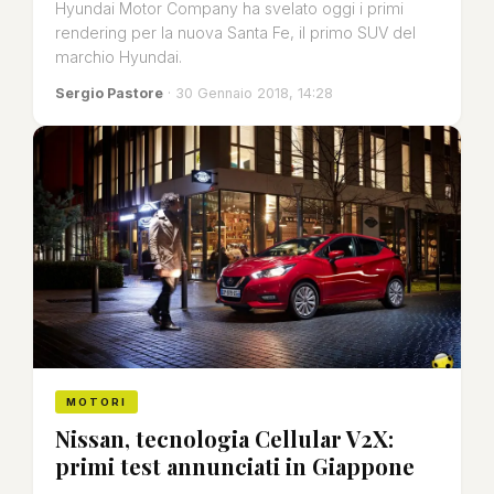
Hyundai Motor Company ha svelato oggi i primi
rendering per la nuova Santa Fe, il primo SUV del
marchio Hyundai.
Sergio Pastore
· 30 Gennaio 2018, 14:28
MOTORI
Nissan, tecnologia Cellular V2X:
primi test annunciati in Giappone