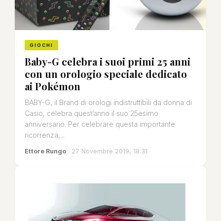
GIOCHI
Baby-G celebra i suoi primi 25 anni
con un orologio speciale dedicato
ai Pokémon
BABY-G, il Brand di orologi indistruttibili da donna di
Casio, celebra quest’anno il suo 25esimo
anniversario. Per celebrare questa importante
ricorrenza,...
Ettore Rungo
· 27 Novembre 2019, 18:31