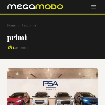
Home
/
Tag: primi
primi
181
ARTICOLI