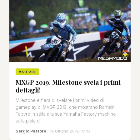
MOTORI
MXGP 2019, Milestone svela i primi
dettagli!
Milestone è fiera di svelare i primi video di
gameplay di MXGP 2019, che mostrano Romain
Febvre in sella alla sua Yamaha Factory machine
sulla pista di...
Sergio Pastore
· 19 Giugno 2019, 17:13