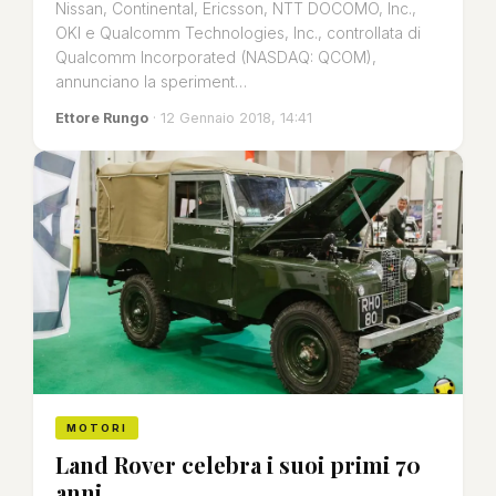
Nissan, Continental, Ericsson, NTT DOCOMO, Inc.,
OKI e Qualcomm Technologies, Inc., controllata di
Qualcomm Incorporated (NASDAQ: QCOM),
annunciano la speriment…
Ettore Rungo
· 12 Gennaio 2018, 14:41
MOTORI
Land Rover celebra i suoi primi 70
anni