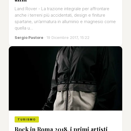
Land Rover - La trazione integrale per affrontare
anche i terreni più accidentati, design e finiture
spartane, un’armatura in alluminio e magnesio come
quella u…
Sergio Pastore
· 19 Dicembre 2017, 15:22
TURISMO
Rock in Roma 2018, i primi artisti