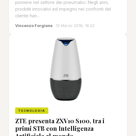
pioniere nel settore dei pneumatici. Negli anni,
prodotti innovativi ed impegno nei confronti del
cliente han…
Vincenzo Forgione
· 12 Marzo 2018, 16:22
TECNOLOGIA
ZTE presenta ZXV10 S100, tra i
primi STB con Intelligenza
Artificiale al mondo