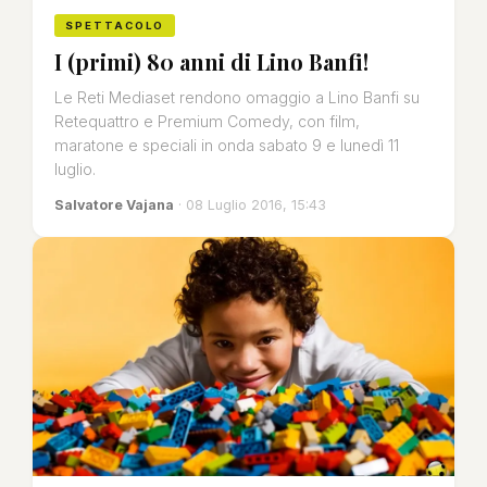
SPETTACOLO
I (primi) 80 anni di Lino Banfi!
Le Reti Mediaset rendono omaggio a Lino Banfi su
Retequattro e Premium Comedy, con film,
maratone e speciali in onda sabato 9 e lunedì 11
luglio.
Salvatore Vajana
· 08 Luglio 2016, 15:43