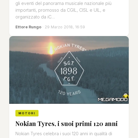
gli eventi del panorama musicale nazionale più
importanti, promosso da CGIL, CISL e UIL, e
organizzato da iC…
Ettore Rungo
· 29 Marzo 2018, 16:59
MOTORI
Nokian Tyres, i suoi primi 120 anni
Nokian Tyres celebra i suoi 120 anni in qualità di