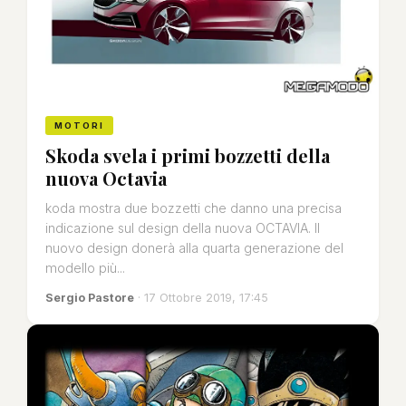
MOTORI
Skoda svela i primi bozzetti della
nuova Octavia
koda mostra due bozzetti che danno una precisa
indicazione sul design della nuova OCTAVIA. Il
nuovo design donerà alla quarta generazione del
modello più...
Sergio Pastore
· 17 Ottobre 2019, 17:45