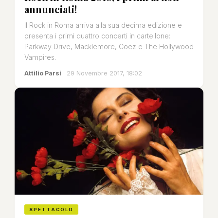
annunciati!
Il Rock in Roma arriva alla sua decima edizione e
presenta i primi quattro concerti in cartellone:
Parkway Drive, Macklemore, Coez e The Hollywood
Vampires.
Attilio Parsi
· 29 Novembre 2017, 18:02
SPETTACOLO