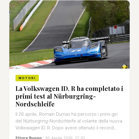
MOTORI
La Volkswagen ID. R ha completato i
primi test al Nürburgring-
Nordschleife
Il 26 aprile, Romain Dumas ha percorso i primi giri
del Nürburgring-Nordschleife al volante della nuova
Volkswagen ID. R. Dopo avere ottenuto il record...
Ettore Rungo
· 30 Aprile 2019, 17:30