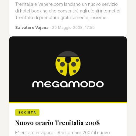
Trenitalia e Venere.com lanciano un nuovo servizio
di hotel booking che consentirà agli utenti internet di
Trenitalia di prenotare gratuitamente, insieme...
Salvatore Vajana
· 20 Maggio 2008, 17:55
SOCIETÀ
Nuovo orario Trenitalia 2008
E' entrato in vigore il 9 dicembre 2007 il nuovo