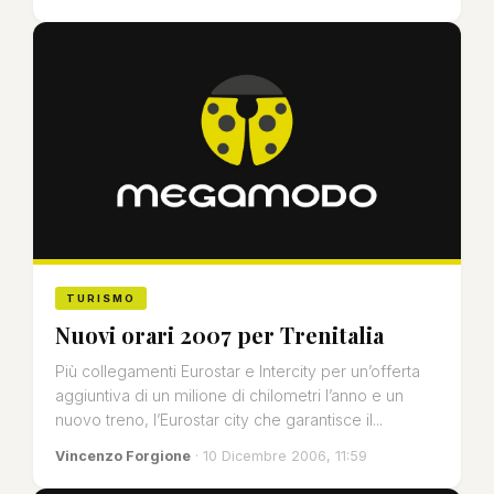
TURISMO
Nuovi orari 2007 per Trenitalia
Più collegamenti Eurostar e Intercity per un’offerta
aggiuntiva di un milione di chilometri l’anno e un
nuovo treno, l’Eurostar city che garantisce il...
Vincenzo Forgione
· 10 Dicembre 2006, 11:59