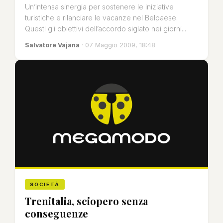
Un’intensa sinergia per sostenere le iniziative
turistiche e rilanciare le vacanze nel Belpaese.
Questi gli obiettivi dell’accordo siglato nei giorni...
Salvatore Vajana
· 07 Maggio 2009, 18:48
SOCIETÀ
Trenitalia, sciopero senza
conseguenze