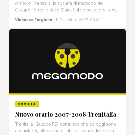
orario di Trenitalia, la società di trasporto del
Gruppo Ferrovie dello Stato. Sul versante dei treni...
Vincenzo Forgione
· 11 Dicembre 2007, 08:00
SOCIETÀ
Nuovo orario 2007-2008 Trenitalia
Trenitalia (Gruppo FS) comunica che da oggi sono
acquistabili, attraverso gli abituali canali di vendita