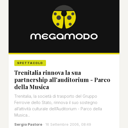
SPETTACOLO
Trenitalia rinnova la sua
partnership all'auditorium - Parco
della Musica
Trenitalia, la società di trasporto del Gruppo
Ferrovie dello Stato, rinnova il suo sostegno
all’attività culturale dell’Auditorium - Parco della
Musica...
Sergio Pastore
· 16 Settembre 2006, 08:49