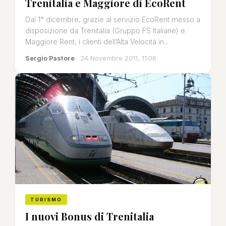
Trenitalia e Maggiore di EcoRent
Dal 1° dicembre, grazie al servizio EcoRent messo a
disposizione da Trenitalia (Gruppo FS Italiane) e
Maggiore Rent, i clienti dell’Alta Velocità in...
Sergio Pastore
· 24 Novembre 2011, 11:06
TURISMO
I nuovi Bonus di Trenitalia