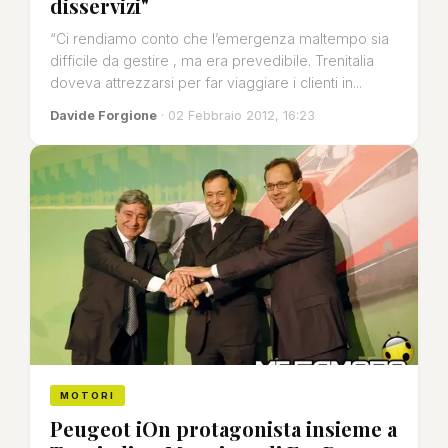
disservizi"
“Ci rendiamo conto che l’emergenza maltempo sia
difficile da gestire , ma era prevedibile. Trenitalia
doveva attrezzarsi per far viaggiare i clienti in...
Davide Forgione
· 02 Febbraio 2012, 16:23
MOTORI
Peugeot iOn protagonista insieme a