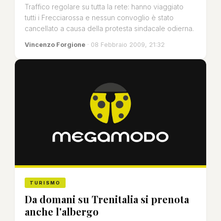
Traffico regolare su tutta la rete: hanno viaggiato
tutti i Frecciarossa e nessun convoglio è stato
cancellato a causa della protesta sindacale odierna.
Vincenzo Forgione
· 08 Febbraio 2009, 21:32
TURISMO
Da domani su Trenitalia si prenota
anche l'albergo