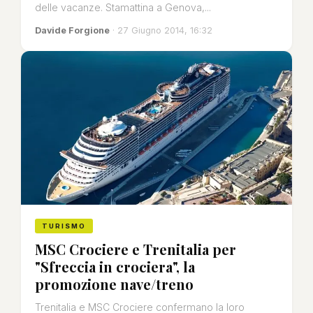
delle vacanze. Stamattina a Genova,...
Davide Forgione
· 27 Giugno 2014, 16:32
TURISMO
MSC Crociere e Trenitalia per
"Sfreccia in crociera", la
promozione nave/treno
Trenitalia e MSC Crociere confermano la loro