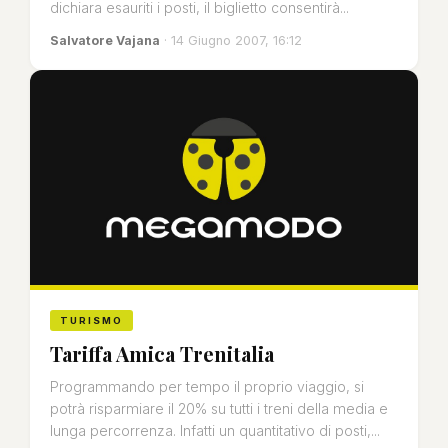
dichiara esauriti i posti, il biglietto consentirà...
Salvatore Vajana
· 14 Giugno 2007, 16:12
TURISMO
Tariffa Amica Trenitalia
Programmando per tempo il proprio viaggio, si
potrà risparmiare il 20% su tutti i treni della media e
lunga percorrenza. Infatti un quantitativo di posti,...