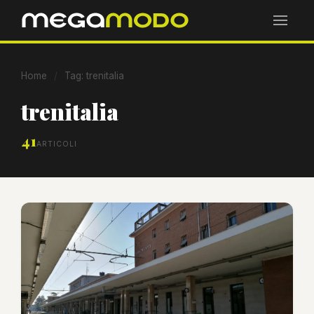
Home
/
Tag: trenitalia
trenitalia
41
ARTICOLI