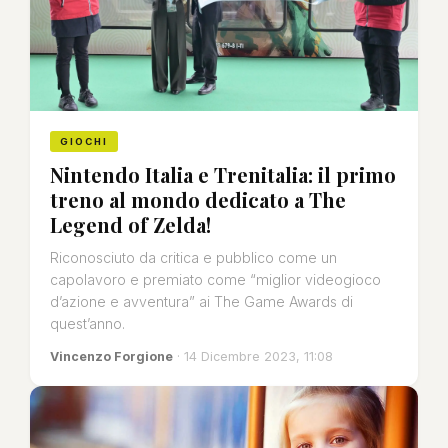
GIOCHI
Nintendo Italia e Trenitalia: il primo
treno al mondo dedicato a The
Legend of Zelda!
Riconosciuto da critica e pubblico come un
capolavoro e premiato come “miglior videogioco
d’azione e avventura” ai The Game Awards di
quest’anno.
Vincenzo Forgione
· 14 Dicembre 2023, 11:08