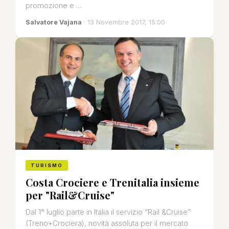
promozione e …
Salvatore Vajana
· 13 Novembre 2017, 15:00
TURISMO
Costa Crociere e Trenitalia insieme
per "Rail&Cruise"
Dal 1° luglio parte in Italia il servizio “Rail &Cruise”
(Treno+Crociera), novità assoluta per il mercato