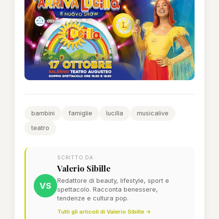
bambini
famiglie
lucilla
musicalive
teatro
SCRITTO DA
Valerio Sibille
Redattore di beauty, lifestyle, sport e
VS
spettacolo. Racconta benessere,
tendenze e cultura pop.
Tutti gli articoli di Valerio Sibille →