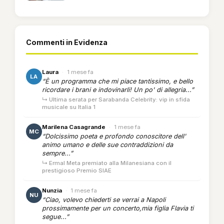
Commenti in Evidenza
Laura
·
1 mese fa
LA
“È un programma che mi piace tantissimo, e bello
ricordare i brani e indovinarli! Un po' di allegria...”
↳ Ultima serata per Sarabanda Celebrity: vip in sfida
musicale su Italia 1
Marilena Casagrande
·
1 mese fa
MC
“Dolcissimo poeta e profondo conoscitore dell'
animo umano e delle sue contraddizioni da
sempre...”
↳ Ermal Meta premiato alla Milanesiana con il
prestigioso Premio SIAE
Nunzia
·
1 mese fa
NU
“Ciao, volevo chiederti se verrai a Napoli
prossimamente per un concerto,mia figlia Flavia ti
segue...”