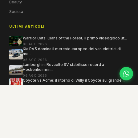
Beauty
Società
ULTIMI ARTICOLI
Warrior Cats: Clans of the Forest, il primo videogioco uf...
06 AGO 2026
Kia PV5 domina il mercato europeo dei van elettrici di
me...
06 AGO 2026
Lamborghini Revuelto SV stabilisce record a
Hockenheimrin...
06 AGO 2026
Coyote vs Acme: il ritorno di Willy il Coyote sul grande ...
06 AGO 2026
Copyright 2005–2026 ©
MEGAMODO
. Tutti i diritti sono riservati.
Powered by MEGACMS
Testata giornalistica quotidiana registrata presso il Tribunale di Benevento con
autorizzazione n. 3/08. Iscrizione al ROC n. 17031.
Mind the Lab
· P.IVA 01377360621