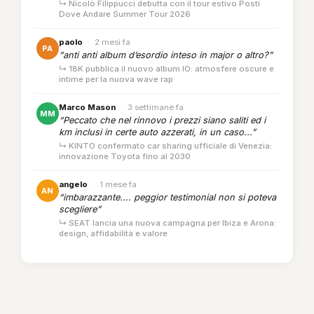
↳ Nicolò Filippucci debutta con il tour estivo Posti
Dove Andare Summer Tour 2026
paolo
·
2 mesi fa
PA
“anti anti album d’esordio inteso in major o altro?”
↳ 18K pubblica il nuovo album IO: atmosfere oscure e
intime per la nuova wave rap
Marco Mason
·
3 settimane fa
MM
“Peccato che nel rinnovo i prezzi siano saliti ed i
km inclusi in certe auto azzerati, in un caso...”
↳ KINTO confermato car sharing ufficiale di Venezia:
innovazione Toyota fino al 2030
angelo
·
1 mese fa
AN
“imbarazzante.... peggior testimonial non si poteva
scegliere”
↳ SEAT lancia una nuova campagna per Ibiza e Arona:
design, affidabilità e valore