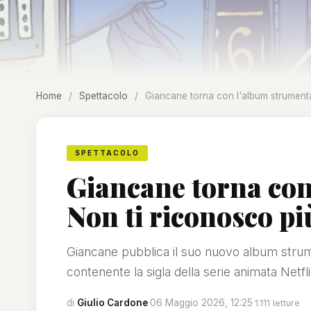
Home
/
Spettacolo
/
Giancane torna con l'album strumenta
SPETTACOLO
Giancane torna con
Non ti riconosco pi
Giancane pubblica il suo nuovo album strum
contenente la sigla della serie animata Netfl
di
Giulio Cardone
·
06 Maggio 2026, 12:25
·
1.111 letture