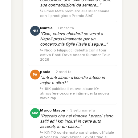
sue contraddizioni da sempre...”
↳ Ermal Meta premiato alla Milanesiana
con il prestigioso Premio SIAE
Nunzia
·
1 mese fa
NU
“Ciao, volevo chiederti se verrai a
Napoli prossimamente per un
concerto,mia figlia Flavia ti segue...”
↳ Nicolò Filippucci debutta con il tour
estivo Posti Dove Andare Summer Tour
2026
paolo
·
2 mesi fa
PA
“anti anti album d’esordio inteso in
major o altro?”
↳ 18K pubblica il nuovo album IO:
atmosfere oscure e intime per la nuova
wave rap
Marco Mason
·
3 settimane fa
MM
“Peccato che nel rinnovo i prezzi siano
saliti ed i km inclusi in certe auto
azzerati, in un caso...”
↳ KINTO confermato car sharing ufficiale
di Venezia: innovazione Toyota fino al