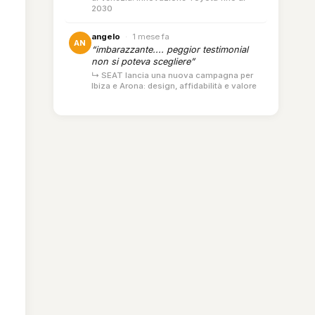
2030
angelo
·
1 mese fa
AN
“imbarazzante.... peggior testimonial
non si poteva scegliere”
↳ SEAT lancia una nuova campagna per
Ibiza e Arona: design, affidabilità e valore