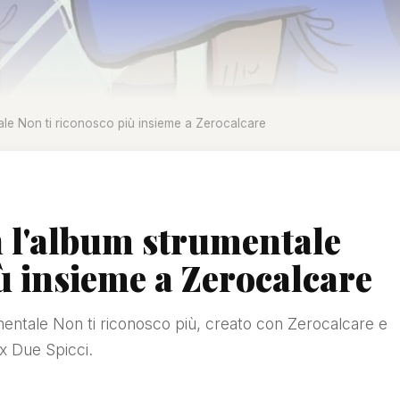
le Non ti riconosco più insieme a Zerocalcare
 l'album strumentale
ù insieme a Zerocalcare
entale Non ti riconosco più, creato con Zerocalcare e
ix Due Spicci.