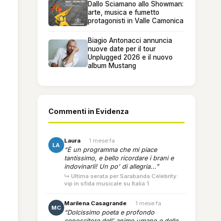
Dallo Sciamano allo Showman:
arte, musica e fumetto
protagonisti in Valle Camonica
Biagio Antonacci annuncia
nuove date per il tour
Unplugged 2026 e il nuovo
album Mustang
Commenti in Evidenza
Laura
·
1 mese fa
LA
“È un programma che mi piace
tantissimo, e bello ricordare i brani e
indovinarli! Un po' di allegria...”
↳ Ultima serata per Sarabanda Celebrity:
vip in sfida musicale su Italia 1
Marilena Casagrande
·
1 mese fa
MC
“Dolcissimo poeta e profondo
conoscitore dell' animo umano e delle