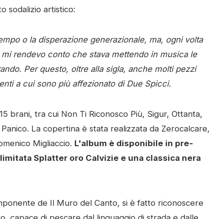
 sodalizio artistico:
tempo o la disperazione generazionale, ma, ogni volta
 mi rendevo conto che stava mettendo in musica le
ando. Per questo, oltre alla sigla, anche molti pezzi
ti a cui sono più affezionato di Due Spicci.
 brani, tra cui Non Ti Riconosco Più, Sigur, Ottanta,
Panico. La copertina è stata realizzata da Zerocalcare,
Domenico Migliaccio.
L'album è disponibile in pre-
 limitata Splatter oro Calvizie e una classica nera
mponente de Il Muro del Canto, si è fatto riconoscere
ico, capace di pescare dal linguaggio di strada e dalle