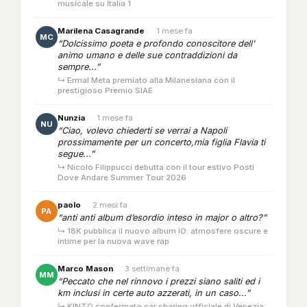
musicale su Italia 1
Marilena Casagrande
·
1 mese fa
MC
“Dolcissimo poeta e profondo conoscitore dell'
animo umano e delle sue contraddizioni da
sempre...”
↳ Ermal Meta premiato alla Milanesiana con il
prestigioso Premio SIAE
Nunzia
·
1 mese fa
NU
“Ciao, volevo chiederti se verrai a Napoli
prossimamente per un concerto,mia figlia Flavia ti
segue...”
↳ Nicolò Filippucci debutta con il tour estivo Posti
Dove Andare Summer Tour 2026
paolo
·
2 mesi fa
PA
“anti anti album d’esordio inteso in major o altro?”
↳ 18K pubblica il nuovo album IO: atmosfere oscure e
intime per la nuova wave rap
Marco Mason
·
3 settimane fa
MM
“Peccato che nel rinnovo i prezzi siano saliti ed i
km inclusi in certe auto azzerati, in un caso...”
↳ KINTO confermato car sharing ufficiale di Venezia: