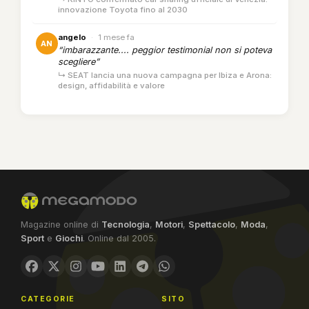
innovazione Toyota fino al 2030
angelo
·
1 mese fa
AN
“imbarazzante.... peggior testimonial non si poteva
scegliere”
↳ SEAT lancia una nuova campagna per Ibiza e Arona:
design, affidabilità e valore
Magazine online di
Tecnologia
,
Motori
,
Spettacolo
,
Moda
,
Sport
e
Giochi
. Online dal 2005.
CATEGORIE
SITO