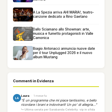
A La Spezia arriva AHI MARIA!, teatro-
canzone dedicato a Rino Gaetano
Dallo Sciamano allo Showman: arte,
musica e fumetto protagonisti in Valle
Camonica
Biagio Antonacci annuncia nuove date
per il tour Unplugged 2026 e il nuovo
album Mustang
Commenti in Evidenza
Laura
·
1 mese fa
LA
“È un programma che mi piace tantissimo, e bello
ricordare i brani e indovinarli! Un po' di allegria...”
↳ Ultima serata per Sarabanda Celebrity: vip in sfida