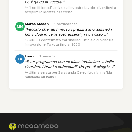
ho il gioco in scatola.”
↳ "I soliti ignoti" arriva sulle vostre tavole, divertitevi a
scoprire le identità nascoste
Marco Mason
·
4 settimane fa
MM
“Peccato che nel rinnovo i prezzi siano saliti ed i
km inclusi in certe auto azzerati, in un caso...”
↳ KINTO confermato car sharing ufficiale di Venezia:
innovazione Toyota fino al 2030
Laura
·
1 mese fa
LA
“È un programma che mi piace tantissimo, e bello
ricordare i brani e indovinarli! Un po' di allegria...”
↳ Ultima serata per Sarabanda Celebrity: vip in sfida
musicale su Italia 1