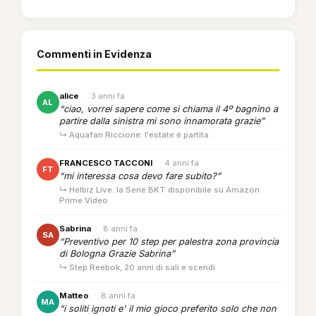
Commenti in Evidenza
alice
·
3 anni fa
AL
“ciao, vorrei sapere come si chiama il 4º bagnìno a
partire dalla sinistra mi sono innamorata grazie”
↳ Aquafan Riccione: l'estate è partita
FRANCESCO TACCONI
·
4 anni fa
FT
“mi interessa cosa devo fare subito?”
↳ Helbiz Live: la Serie BKT disponibile su Amazon
Prime Video
Sabrina
·
8 anni fa
SA
“Preventivo per 10 step per palestra zona provincia
di Bologna Grazie Sabrina”
↳ Step Reebok, 20 anni di sali e scendi
Matteo
·
8 anni fa
MA
“i soliti ignoti e' il mio gioco preferito solo che non