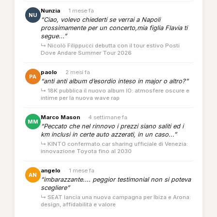
Nunzia
·
1 mese fa
NU
“Ciao, volevo chiederti se verrai a Napoli
prossimamente per un concerto,mia figlia Flavia ti
segue...”
↳ Nicolò Filippucci debutta con il tour estivo Posti
Dove Andare Summer Tour 2026
paolo
·
2 mesi fa
PA
“anti anti album d’esordio inteso in major o altro?”
↳ 18K pubblica il nuovo album IO: atmosfere oscure e
intime per la nuova wave rap
Marco Mason
·
4 settimane fa
MM
“Peccato che nel rinnovo i prezzi siano saliti ed i
km inclusi in certe auto azzerati, in un caso...”
↳ KINTO confermato car sharing ufficiale di Venezia:
innovazione Toyota fino al 2030
angelo
·
1 mese fa
AN
“imbarazzante.... peggior testimonial non si poteva
scegliere”
↳ SEAT lancia una nuova campagna per Ibiza e Arona:
design, affidabilità e valore