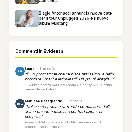
Camonica
Biagio Antonacci annuncia nuove date
per il tour Unplugged 2026 e il nuovo
album Mustang
Commenti in Evidenza
Laura
·
1 mese fa
LA
“È un programma che mi piace tantissimo, e bello
ricordare i brani e indovinarli! Un po' di allegria...”
↳ Ultima serata per Sarabanda Celebrity: vip in sfida
musicale su Italia 1
Marilena Casagrande
·
1 mese fa
MC
“Dolcissimo poeta e profondo conoscitore dell'
animo umano e delle sue contraddizioni da
sempre...”
↳ Ermal Meta premiato alla Milanesiana con il
prestigioso Premio SIAE