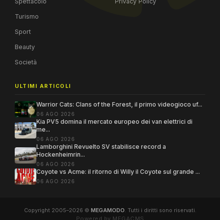
Spettacolo
Privacy Policy
Turismo
Sport
Beauty
Società
ULTIMI ARTICOLI
Warrior Cats: Clans of the Forest, il primo videogioco uf...
06 AGO 2026
Kia PV5 domina il mercato europeo dei van elettrici di
me...
06 AGO 2026
Lamborghini Revuelto SV stabilisce record a
Hockenheimrin...
06 AGO 2026
Coyote vs Acme: il ritorno di Willy il Coyote sul grande ...
06 AGO 2026
Copyright 2005–2026 ©
MEGAMODO
. Tutti i diritti sono riservati.
Powered by MEGACMS