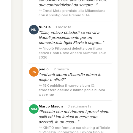
sue contraddizioni da sempre...”
↳ Ermal Meta premiato alla Milanesiana
con il prestigioso Premio SIAE
Nunzia
·
1 mese fa
NU
“Ciao, volevo chiederti se verrai a
Napoli prossimamente per un
concerto,mia figlia Flavia ti segue...”
↳ Nicolò Filippucci debutta con il tour
estivo Posti Dove Andare Summer Tour
2026
paolo
·
2 mesi fa
PA
“anti anti album d’esordio inteso in
major o altro?”
↳ 18K pubblica il nuovo album IO:
atmosfere oscure e intime per la nuova
wave rap
Marco Mason
·
3 settimane fa
MM
“Peccato che nel rinnovo i prezzi siano
saliti ed i km inclusi in certe auto
azzerati, in un caso...”
↳ KINTO confermato car sharing ufficiale
di Venezia: innovazione Toyota fino al