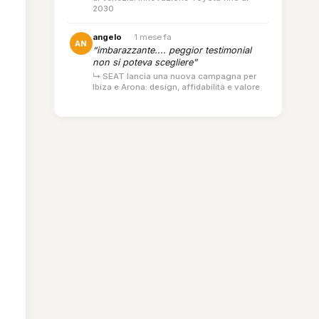
2030
angelo
·
1 mese fa
AN
“imbarazzante.... peggior testimonial
non si poteva scegliere”
↳ SEAT lancia una nuova campagna per
Ibiza e Arona: design, affidabilità e valore