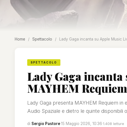
Home
/
Spettacolo
/
Lady Gaga incanta su Apple Music L
SPETTACOLO
Lady Gaga incanta 
MAYHEM Requiem, s
Lady Gaga presenta MAYHEM Requiem in esc
Audio Spaziale e dietro le quinte disponibil
di
Sergio Pastore
·
15 Maggio 2026, 10:36
·
1.408 letture