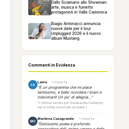
Dallo Sciamano allo Showman:
arte, musica e fumetto
protagonisti in Valle Camonica
Biagio Antonacci annuncia
nuove date per il tour
Unplugged 2026 e il nuovo
album Mustang
Commenti in Evidenza
Laura
·
1 mese fa
LA
“È un programma che mi piace
tantissimo, e bello ricordare i brani e
indovinarli! Un po' di allegria...”
↳ Ultima serata per Sarabanda Celebrity:
vip in sfida musicale su Italia 1
Marilena Casagrande
·
1 mese fa
MC
“Dolcissimo poeta e profondo
conoscitore dell' animo umano e delle