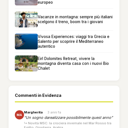
europeo
Vacanze in montagna: sempre più italiani
scelgono il treno, boom tra i giovani
Vivosa Experiences: viaggi tra Grecia e
Salento per scoprire il Mediterraneo
autentico
Eirl Dolomites Retreat, vivere la
montagna diventa casa con i nuovi Bio
Chalet
Commenti in Evidenza
Margherita
·
3 anni fa
MA
“Un sogno darealizzare possibilmente quest anno”
↳ Novità MSC: la crociera invernale nel Mar Rosso tra
Egitto, Giordania, Arabia