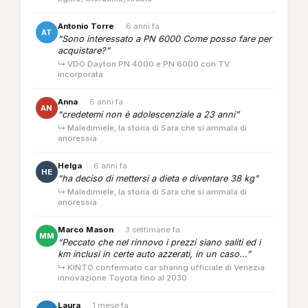
Antonio Torre
·
6 anni fa
AT
“Sono interessato a PN 6000 Come posso fare per
acquistare?”
↳ VDO Dayton PN 4000 e PN 6000 con TV
incorporata
Anna
·
6 anni fa
AN
“credetemi non è adolescenziale a 23 anni”
↳ Maledimiele, la storia di Sara che si ammala di
anoressia
Helga
·
6 anni fa
HE
“ha deciso di mettersi a dieta e diventare 38 kg”
↳ Maledimiele, la storia di Sara che si ammala di
anoressia
Marco Mason
·
3 settimane fa
MM
“Peccato che nel rinnovo i prezzi siano saliti ed i
km inclusi in certe auto azzerati, in un caso...”
↳ KINTO confermato car sharing ufficiale di Venezia:
innovazione Toyota fino al 2030
Laura
·
1 mese fa