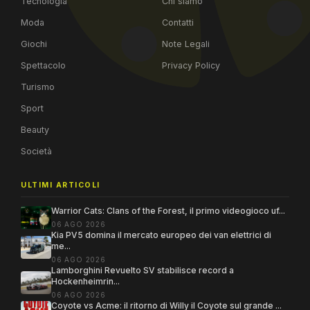
Tecnologia
Chi siamo
Moda
Contatti
Giochi
Note Legali
Spettacolo
Privacy Policy
Turismo
Sport
Beauty
Società
ULTIMI ARTICOLI
Warrior Cats: Clans of the Forest, il primo videogioco uf...
06 AGO 2026
Kia PV5 domina il mercato europeo dei van elettrici di
me...
06 AGO 2026
Lamborghini Revuelto SV stabilisce record a
Hockenheimrin...
06 AGO 2026
Coyote vs Acme: il ritorno di Willy il Coyote sul grande ...