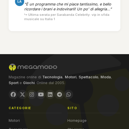
LA
“È un programma che mi piace tantissimo, e bello
ricordare i brani e indovinarli! Un po' di allegria...”
↳ Ultima serata per Sarabanda Celebrity: vip in sfida
musicale su Italia 1
Magazine online di
Tecnologia
,
Motori
,
Spettacolo
,
Moda
,
Sport
e
Giochi
. Online dal 2005.
CATEGORIE
SITO
Motori
Homepage