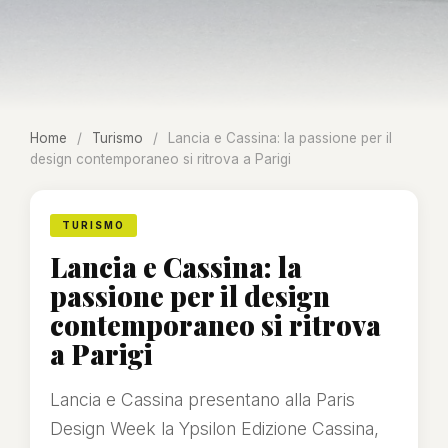
Home
/
Turismo
/
Lancia e Cassina: la passione per il
design contemporaneo si ritrova a Parigi
TURISMO
Lancia e Cassina: la
passione per il design
contemporaneo si ritrova
a Parigi
Lancia e Cassina presentano alla Paris
Design Week la Ypsilon Edizione Cassina,