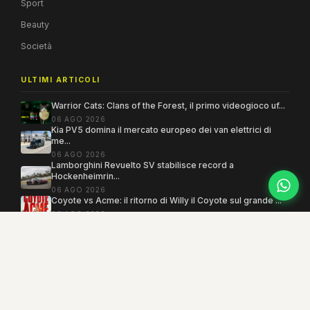
Sport
Beauty
Società
ULTIMI ARTICOLI
Warrior Cats: Clans of the Forest, il primo videogioco uf...
06 AGO 2026
Kia PV5 domina il mercato europeo dei van elettrici di
me...
06 AGO 2026
Lamborghini Revuelto SV stabilisce record a
Hockenheimrin...
06 AGO 2026
Coyote vs Acme: il ritorno di Willy il Coyote sul grande ...
06 AGO 2026
Copyright 2005–2026 ©
MEGAMODO
. Tutti i diritti sono riservati.
Powered by MEGACMS
Testata giornalistica quotidiana registrata presso il Tribunale di Benevento con
autorizzazione n. 3/08. Iscrizione al ROC n. 17031.