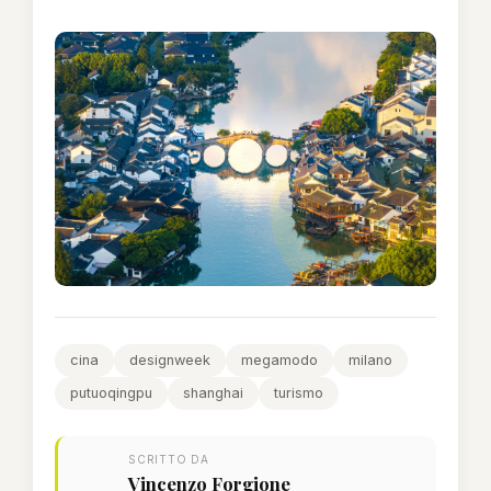
cina
designweek
megamodo
milano
putuoqingpu
shanghai
turismo
SCRITTO DA
Vincenzo Forgione