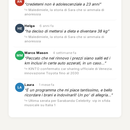
AN
“credetemi non è adolescenziale a 23 anni”
↳ Maledimiele, la storia di Sara che si ammala di
anoressia
Helga
·
6 anni fa
HE
“ha deciso di mettersi a dieta e diventare 38 kg”
↳ Maledimiele, la storia di Sara che si ammala di
anoressia
Marco Mason
·
4 settimane fa
MM
“Peccato che nel rinnovo i prezzi siano saliti ed i
km inclusi in certe auto azzerati, in un caso...”
↳ KINTO confermato car sharing ufficiale di Venezia:
innovazione Toyota fino al 2030
Laura
·
1 mese fa
LA
“È un programma che mi piace tantissimo, e bello
ricordare i brani e indovinarli! Un po' di allegria...”
↳ Ultima serata per Sarabanda Celebrity: vip in sfida
musicale su Italia 1