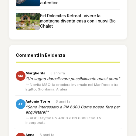
autentico
Eirl Dolomites Retreat, vivere la
montagna diventa casa con i nuovi Bio
Chalet
Commenti in Evidenza
Margherita
·
3 anni fa
MA
“Un sogno darealizzare possibilmente quest anno”
↳ Novità MSC: la crociera invernale nel Mar Rosso tra
Egitto, Giordania, Arabia
Antonio Torre
·
6 anni fa
AT
“Sono interessato a PN 6000 Come posso fare per
acquistare?”
↳ VDO Dayton PN 4000 e PN 6000 con TV
incorporata
Anna
·
6 anni fa