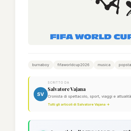
burnaboy
fifaworldcup2026
musica
popsta
SCRITTO DA
Salvatore Vajana
SV
Cronista di spettacolo, sport, viaggi e attualit
Tutti gli articoli di Salvatore Vajana →