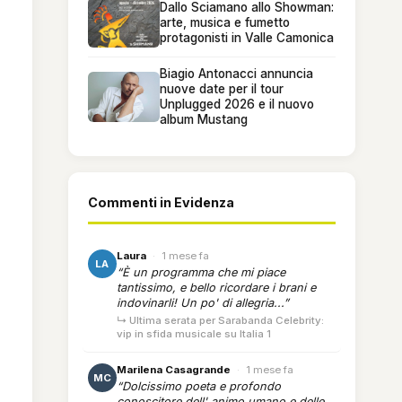
Dallo Sciamano allo Showman:
arte, musica e fumetto
protagonisti in Valle Camonica
Biagio Antonacci annuncia
nuove date per il tour
Unplugged 2026 e il nuovo
album Mustang
Commenti in Evidenza
Laura
·
1 mese fa
LA
“È un programma che mi piace
tantissimo, e bello ricordare i brani e
indovinarli! Un po' di allegria...”
↳ Ultima serata per Sarabanda Celebrity:
vip in sfida musicale su Italia 1
Marilena Casagrande
·
1 mese fa
MC
“Dolcissimo poeta e profondo
conoscitore dell' animo umano e delle