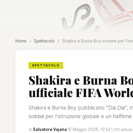
Home
/
Spettacolo
/
Shakira e Burna Boy insieme per l'inn
SPETTACOLO
Shakira e Burna Bo
ufficiale FIFA Worl
Shakira e Burna Boy pubblicano "Dai Dai", in
solidali per l'istruzione globale e un halftim
di
Salvatore Vajana
·
15 Maggio 2026, 12:54
·
1.210 letture