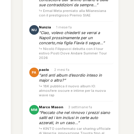
sue contraddizioni da sempre...”
↳ Ermal Meta premiato alla Milanesiana
con il prestigioso Premio SIAE
Nunzia
·
1 mese fa
NU
“Ciao, volevo chiederti se verrai a
Napoli prossimamente per un
concerto,mia figlia Flavia ti segue...”
↳ Nicolò Filippucci debutta con il tour
estivo Posti Dove Andare Summer Tour
2026
paolo
·
2 mesi fa
PA
“anti anti album d’esordio inteso in
major o altro?”
↳ 18K pubblica il nuovo album IO:
atmosfere oscure e intime per la nuova
wave rap
Marco Mason
·
3 settimane fa
MM
“Peccato che nel rinnovo i prezzi siano
saliti ed i km inclusi in certe auto
azzerati, in un caso...”
↳ KINTO confermato car sharing ufficiale
di Venezia: innovazione Toyota fino al