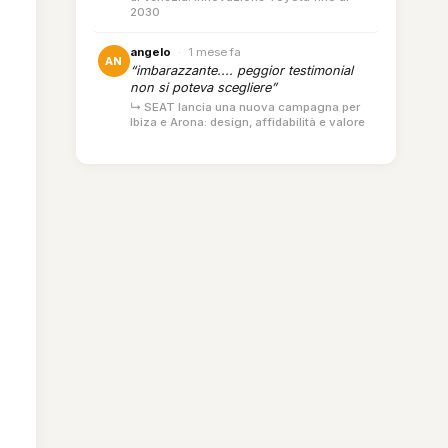
2030
angelo
·
1 mese fa
AN
“imbarazzante.... peggior testimonial
non si poteva scegliere”
↳ SEAT lancia una nuova campagna per
Ibiza e Arona: design, affidabilità e valore