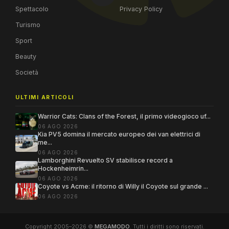
Spettacolo
Privacy Policy
Turismo
Sport
Beauty
Società
ULTIMI ARTICOLI
Warrior Cats: Clans of the Forest, il primo videogioco uf...
06 AGO 2026
Kia PV5 domina il mercato europeo dei van elettrici di
me...
06 AGO 2026
Lamborghini Revuelto SV stabilisce record a
Hockenheimrin...
06 AGO 2026
Coyote vs Acme: il ritorno di Willy il Coyote sul grande ...
06 AGO 2026
Copyright 2005–2026 ©
MEGAMODO
. Tutti i diritti sono riservati.