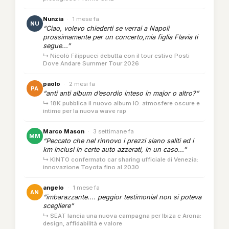
Nunzia
·
1 mese fa
NU
“Ciao, volevo chiederti se verrai a Napoli
prossimamente per un concerto,mia figlia Flavia ti
segue...”
↳ Nicolò Filippucci debutta con il tour estivo Posti
Dove Andare Summer Tour 2026
paolo
·
2 mesi fa
PA
“anti anti album d’esordio inteso in major o altro?”
↳ 18K pubblica il nuovo album IO: atmosfere oscure e
intime per la nuova wave rap
Marco Mason
·
3 settimane fa
MM
“Peccato che nel rinnovo i prezzi siano saliti ed i
km inclusi in certe auto azzerati, in un caso...”
↳ KINTO confermato car sharing ufficiale di Venezia:
innovazione Toyota fino al 2030
angelo
·
1 mese fa
AN
“imbarazzante.... peggior testimonial non si poteva
scegliere”
↳ SEAT lancia una nuova campagna per Ibiza e Arona:
design, affidabilità e valore