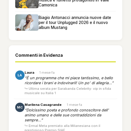
Camonica
Biagio Antonacci annuncia nuove date
per il tour Unplugged 2026 e il nuovo
album Mustang
Commenti in Evidenza
Laura
·
1 mese fa
LA
“È un programma che mi piace tantissimo, e bello
ricordare i brani e indovinarli! Un po' di allegria...”
↳ Ultima serata per Sarabanda Celebrity: vip in sfida
musicale su Italia 1
Marilena Casagrande
·
1 mese fa
MC
“Dolcissimo poeta e profondo conoscitore dell'
animo umano e delle sue contraddizioni da
sempre...”
↳ Ermal Meta premiato alla Milanesiana con il
prestigioso Premio SIAE