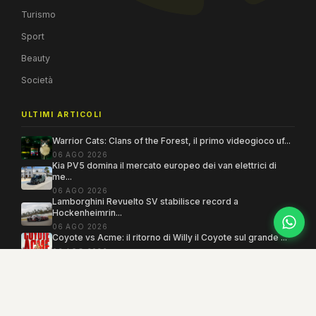
Turismo
Sport
Beauty
Società
ULTIMI ARTICOLI
Warrior Cats: Clans of the Forest, il primo videogioco uf...
06 AGO 2026
Kia PV5 domina il mercato europeo dei van elettrici di
me...
06 AGO 2026
Lamborghini Revuelto SV stabilisce record a
Hockenheimrin...
06 AGO 2026
Coyote vs Acme: il ritorno di Willy il Coyote sul grande ...
06 AGO 2026
Copyright 2005–2026 ©
MEGAMODO
. Tutti i diritti sono riservati.
Powered by MEGACMS