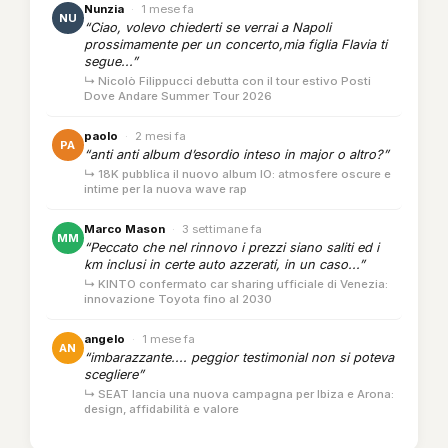
Nunzia
·
1 mese fa
NU
“Ciao, volevo chiederti se verrai a Napoli
prossimamente per un concerto,mia figlia Flavia ti
segue...”
↳ Nicolò Filippucci debutta con il tour estivo Posti
Dove Andare Summer Tour 2026
paolo
·
2 mesi fa
PA
“anti anti album d’esordio inteso in major o altro?”
↳ 18K pubblica il nuovo album IO: atmosfere oscure e
intime per la nuova wave rap
Marco Mason
·
3 settimane fa
MM
“Peccato che nel rinnovo i prezzi siano saliti ed i
km inclusi in certe auto azzerati, in un caso...”
↳ KINTO confermato car sharing ufficiale di Venezia:
innovazione Toyota fino al 2030
angelo
·
1 mese fa
AN
“imbarazzante.... peggior testimonial non si poteva
scegliere”
↳ SEAT lancia una nuova campagna per Ibiza e Arona:
design, affidabilità e valore