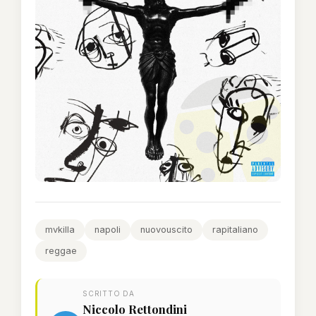
mvkilla
napoli
nuovouscito
rapitaliano
reggae
SCRITTO DA
Niccolo Rettondini