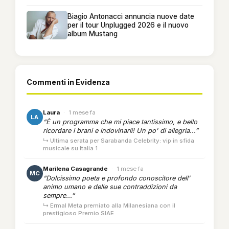
Biagio Antonacci annuncia nuove date
per il tour Unplugged 2026 e il nuovo
album Mustang
Commenti in Evidenza
Laura
·
1 mese fa
LA
“È un programma che mi piace tantissimo, e bello
ricordare i brani e indovinarli! Un po' di allegria...”
↳ Ultima serata per Sarabanda Celebrity: vip in sfida
musicale su Italia 1
Marilena Casagrande
·
1 mese fa
MC
“Dolcissimo poeta e profondo conoscitore dell'
animo umano e delle sue contraddizioni da
sempre...”
↳ Ermal Meta premiato alla Milanesiana con il
prestigioso Premio SIAE