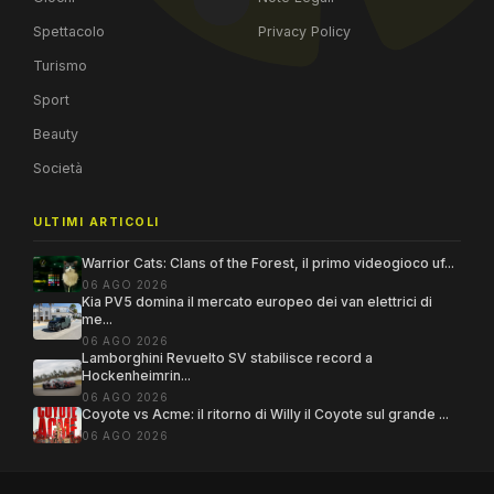
Spettacolo
Privacy Policy
Turismo
Sport
Beauty
Società
ULTIMI ARTICOLI
Warrior Cats: Clans of the Forest, il primo videogioco uf...
06 AGO 2026
Kia PV5 domina il mercato europeo dei van elettrici di
me...
06 AGO 2026
Lamborghini Revuelto SV stabilisce record a
Hockenheimrin...
06 AGO 2026
Coyote vs Acme: il ritorno di Willy il Coyote sul grande ...
06 AGO 2026