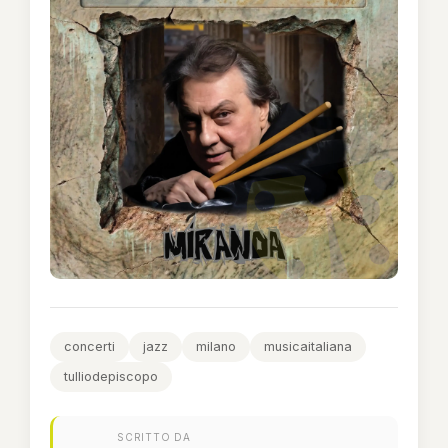
concerti
jazz
milano
musicaitaliana
tulliodepiscopo
SCRITTO DA