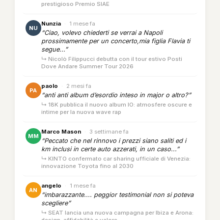
prestigioso Premio SIAE
Nunzia
·
1 mese fa
NU
“Ciao, volevo chiederti se verrai a Napoli
prossimamente per un concerto,mia figlia Flavia ti
segue...”
↳ Nicolò Filippucci debutta con il tour estivo Posti
Dove Andare Summer Tour 2026
paolo
·
2 mesi fa
PA
“anti anti album d’esordio inteso in major o altro?”
↳ 18K pubblica il nuovo album IO: atmosfere oscure e
intime per la nuova wave rap
Marco Mason
·
3 settimane fa
MM
“Peccato che nel rinnovo i prezzi siano saliti ed i
km inclusi in certe auto azzerati, in un caso...”
↳ KINTO confermato car sharing ufficiale di Venezia:
innovazione Toyota fino al 2030
angelo
·
1 mese fa
AN
“imbarazzante.... peggior testimonial non si poteva
scegliere”
↳ SEAT lancia una nuova campagna per Ibiza e Arona: