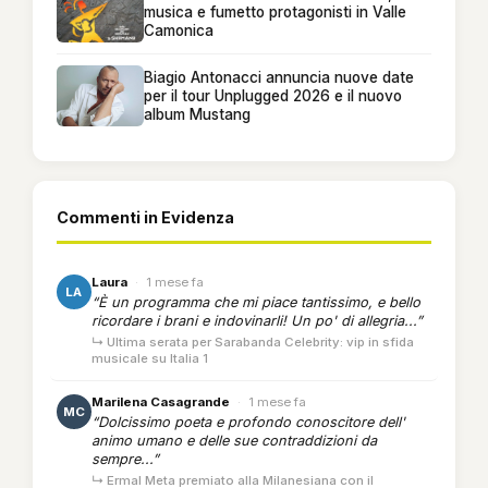
musica e fumetto protagonisti in Valle
Camonica
Biagio Antonacci annuncia nuove date
per il tour Unplugged 2026 e il nuovo
album Mustang
Commenti in Evidenza
Laura
·
1 mese fa
LA
“È un programma che mi piace tantissimo, e bello
ricordare i brani e indovinarli! Un po' di allegria...”
↳ Ultima serata per Sarabanda Celebrity: vip in sfida
musicale su Italia 1
Marilena Casagrande
·
1 mese fa
MC
“Dolcissimo poeta e profondo conoscitore dell'
animo umano e delle sue contraddizioni da
sempre...”
↳ Ermal Meta premiato alla Milanesiana con il