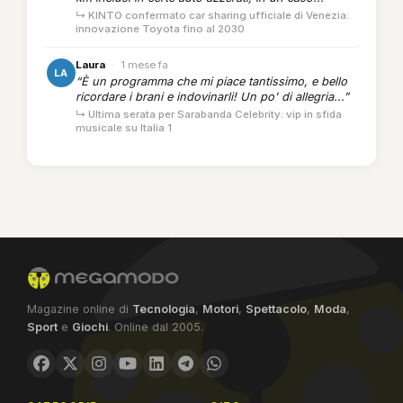
↳ KINTO confermato car sharing ufficiale di Venezia:
innovazione Toyota fino al 2030
Laura
·
1 mese fa
LA
“È un programma che mi piace tantissimo, e bello
ricordare i brani e indovinarli! Un po' di allegria...”
↳ Ultima serata per Sarabanda Celebrity: vip in sfida
musicale su Italia 1
Magazine online di
Tecnologia
,
Motori
,
Spettacolo
,
Moda
,
Sport
e
Giochi
. Online dal 2005.