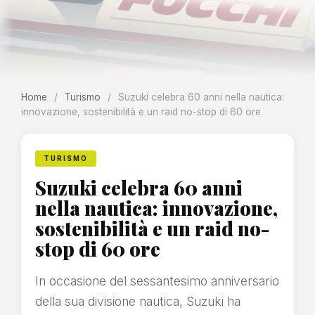
Home
/
Turismo
/
Suzuki celebra 60 anni nella nautica:
innovazione, sostenibilità e un raid no-stop di 60 ore
TURISMO
Suzuki celebra 60 anni
nella nautica: innovazione,
sostenibilità e un raid no-
stop di 60 ore
In occasione del sessantesimo anniversario
della sua divisione nautica, Suzuki ha