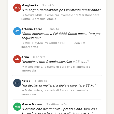
Margherita
·
3 anni fa
MA
“Un sogno darealizzare possibilmente quest anno”
↳ Novità MSC: la crociera invernale nel Mar Rosso tra
Egitto, Giordania, Arabia
Antonio Torre
·
6 anni fa
AT
“Sono interessato a PN 6000 Come posso fare per
acquistare?”
↳ VDO Dayton PN 4000 e PN 6000 con TV
incorporata
Anna
·
6 anni fa
AN
“credetemi non è adolescenziale a 23 anni”
↳ Maledimiele, la storia di Sara che si ammala di
anoressia
Helga
·
6 anni fa
HE
“ha deciso di mettersi a dieta e diventare 38 kg”
↳ Maledimiele, la storia di Sara che si ammala di
anoressia
Marco Mason
·
3 settimane fa
MM
“Peccato che nel rinnovo i prezzi siano saliti ed i
km inclusi in certe auto azzerati, in un caso...”