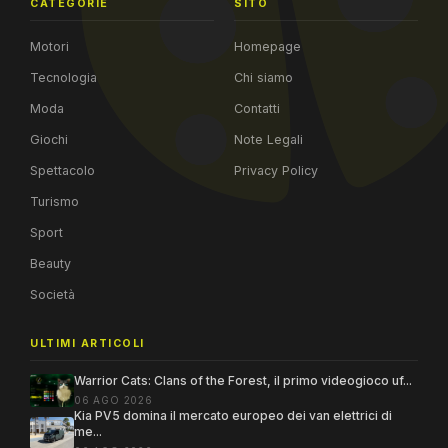
CATEGORIE
SITO
Motori
Homepage
Tecnologia
Chi siamo
Moda
Contatti
Giochi
Note Legali
Spettacolo
Privacy Policy
Turismo
Sport
Beauty
Società
ULTIMI ARTICOLI
Warrior Cats: Clans of the Forest, il primo videogioco uf...
06 AGO 2026
Kia PV5 domina il mercato europeo dei van elettrici di
me...