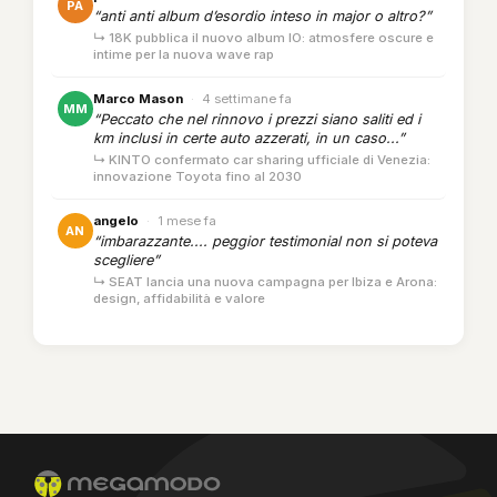
PA
“anti anti album d’esordio inteso in major o altro?”
↳ 18K pubblica il nuovo album IO: atmosfere oscure e
intime per la nuova wave rap
Marco Mason
·
4 settimane fa
MM
“Peccato che nel rinnovo i prezzi siano saliti ed i
km inclusi in certe auto azzerati, in un caso...”
↳ KINTO confermato car sharing ufficiale di Venezia:
innovazione Toyota fino al 2030
angelo
·
1 mese fa
AN
“imbarazzante.... peggior testimonial non si poteva
scegliere”
↳ SEAT lancia una nuova campagna per Ibiza e Arona:
design, affidabilità e valore