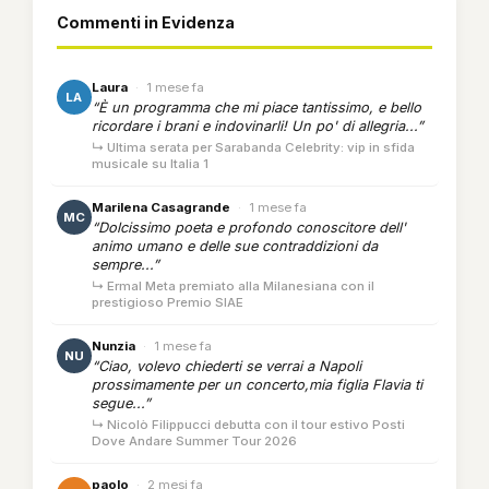
Commenti in Evidenza
Laura
·
1 mese fa
LA
“È un programma che mi piace tantissimo, e bello
ricordare i brani e indovinarli! Un po' di allegria...”
↳ Ultima serata per Sarabanda Celebrity: vip in sfida
musicale su Italia 1
Marilena Casagrande
·
1 mese fa
MC
“Dolcissimo poeta e profondo conoscitore dell'
animo umano e delle sue contraddizioni da
sempre...”
↳ Ermal Meta premiato alla Milanesiana con il
prestigioso Premio SIAE
Nunzia
·
1 mese fa
NU
“Ciao, volevo chiederti se verrai a Napoli
prossimamente per un concerto,mia figlia Flavia ti
segue...”
↳ Nicolò Filippucci debutta con il tour estivo Posti
Dove Andare Summer Tour 2026
paolo
·
2 mesi fa