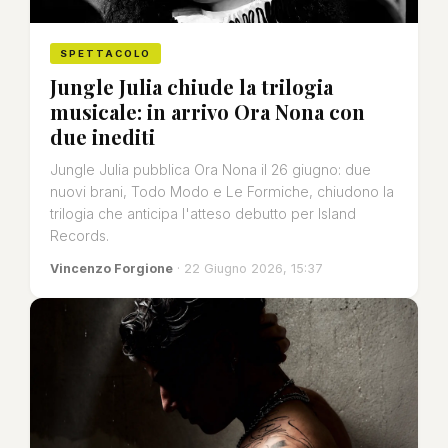
SPETTACOLO
Jungle Julia chiude la trilogia
musicale: in arrivo Ora Nona con
due inediti
Jungle Julia pubblica Ora Nona il 26 giugno: due
nuovi brani, Todo Modo e Le Formiche, chiudono la
trilogia che anticipa l'atteso debutto per Island
Records.
Vincenzo Forgione
· 22 Giugno 2026, 15:37