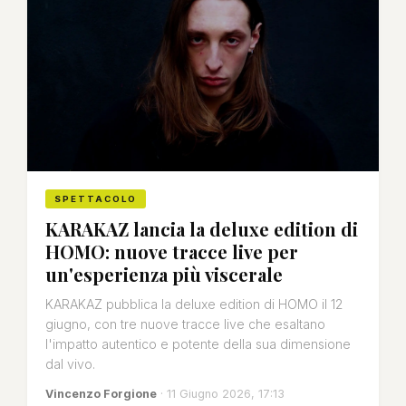
SPETTACOLO
KARAKAZ lancia la deluxe edition di
HOMO: nuove tracce live per
un'esperienza più viscerale
KARAKAZ pubblica la deluxe edition di HOMO il 12
giugno, con tre nuove tracce live che esaltano
l'impatto autentico e potente della sua dimensione
dal vivo.
Vincenzo Forgione
· 11 Giugno 2026, 17:13