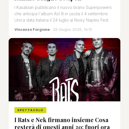
I Kasabian pubblicano il nuovo brano Superpowers
che anticipa l'album Act III in uscita il 4 settembre.
Unica data italiana il 24 luglio al Noisy Naples Fest.
Vincenzo Forgione
· 26 Giugno 2026, 14:15
SPETTACOLO
I Rats e Nek firmano insieme Cosa
resterà di questi anni 20: fuori ora