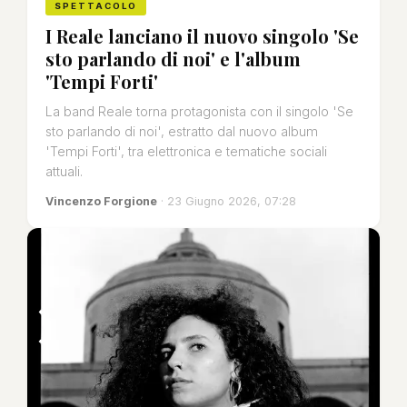
SPETTACOLO
I Reale lanciano il nuovo singolo 'Se
sto parlando di noi' e l'album
'Tempi Forti'
La band Reale torna protagonista con il singolo 'Se
sto parlando di noi', estratto dal nuovo album
'Tempi Forti', tra elettronica e tematiche sociali
attuali.
Vincenzo Forgione
· 23 Giugno 2026, 07:28