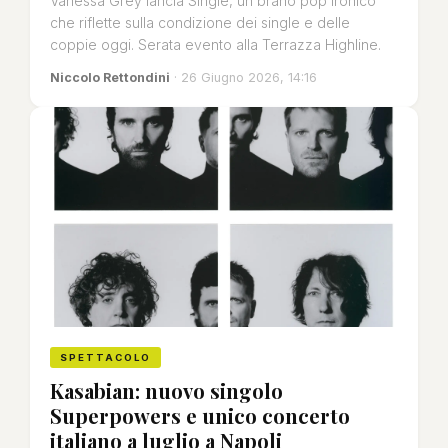
Vanessa Grey lancia Single, un brano pop ironico
che riflette sulla condizione dei single e delle
coppie oggi. Serata evento alla Terrazza Highline.
Niccolo Rettondini
· 26 Giugno 2026, 14:16
SPETTACOLO
Kasabian: nuovo singolo
Superpowers e unico concerto
italiano a luglio a Napoli