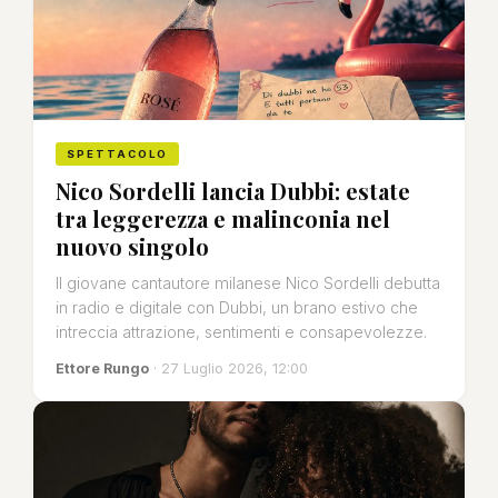
SPETTACOLO
Nico Sordelli lancia Dubbi: estate
tra leggerezza e malinconia nel
nuovo singolo
Il giovane cantautore milanese Nico Sordelli debutta
in radio e digitale con Dubbi, un brano estivo che
intreccia attrazione, sentimenti e consapevolezze.
Ettore Rungo
· 27 Luglio 2026, 12:00