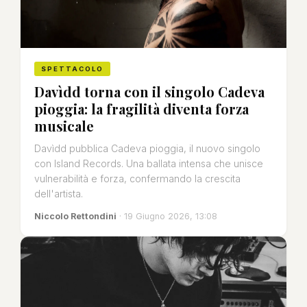
SPETTACOLO
Davìdd torna con il singolo Cadeva
pioggia: la fragilità diventa forza
musicale
Davìdd pubblica Cadeva pioggia, il nuovo singolo
con Island Records. Una ballata intensa che unisce
vulnerabilità e forza, confermando la crescita
dell'artista.
Niccolo Rettondini
· 19 Giugno 2026, 13:08