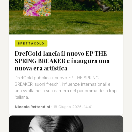
SPETTACOLO
DrefGold lancia il nuovo EP THE
SPRING BREAKER e inaugura una
nuova era artistica
DrefGold pubblica il nuovo EP THE SPRING
BREAKER: suoni freschi, influenze internazionali e
una svolta nella sua carriera nel panorama della trap
italiana.
Niccolo Rettondini
· 18 Giugno 2026, 14:41