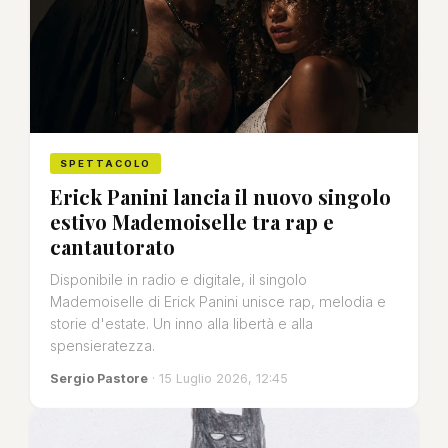
SPETTACOLO
Erick Panini lancia il nuovo singolo
estivo Mademoiselle tra rap e
cantautorato
Disponibile in radio e digitale, il singolo
Mademoiselle di Erick Panini unisce rap, melodia e
storie d'estate. Un inno alla libertà e alla
spensieratezza.
Sergio Pastore
· 15 Luglio 2026, 12:45