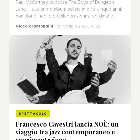
Paul McCartney pubblica The Boys of Dungeon
Lane, il suo primo album solista in oltre cinque anni,
con storie inedite e collaborazioni straordinarie.
Niccolo Rettondini
· 29 Maggio 2026, 10:22
SPETTACOLO
Francesco Cavestri lancia NOÈ: un
viaggio tra jazz contemporaneo e
sperimentazione