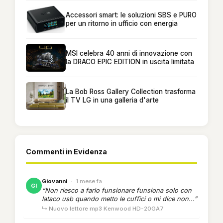
Accessori smart: le soluzioni SBS e PURO
per un ritorno in ufficio con energia
MSI celebra 40 anni di innovazione con
la DRACO EPIC EDITION in uscita limitata
La Bob Ross Gallery Collection trasforma
il TV LG in una galleria d'arte
Commenti in Evidenza
Giovanni
·
1 mese fa
GI
“Non riesco a farlo funsionare funsiona solo con
lataco usb quando metto le cuffici o mi dice non...”
↳ Nuovo lettore mp3 Kenwood HD-20GA7