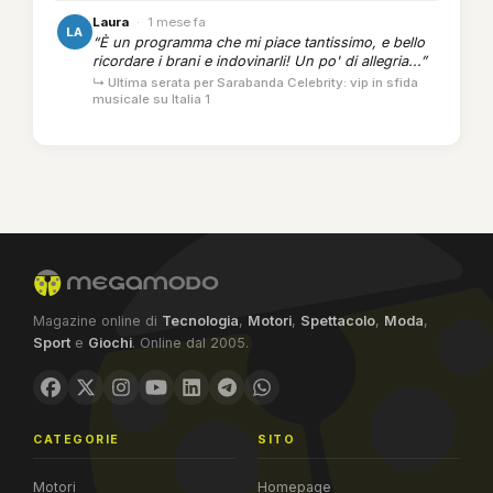
Laura
·
1 mese fa
LA
“È un programma che mi piace tantissimo, e bello
ricordare i brani e indovinarli! Un po' di allegria...”
↳ Ultima serata per Sarabanda Celebrity: vip in sfida
musicale su Italia 1
Magazine online di
Tecnologia
,
Motori
,
Spettacolo
,
Moda
,
Sport
e
Giochi
. Online dal 2005.
CATEGORIE
SITO
Motori
Homepage