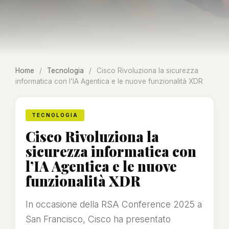
Home
/
Tecnologia
/
Cisco Rivoluziona la sicurezza
informatica con l’IA Agentica e le nuove funzionalità XDR
TECNOLOGIA
Cisco Rivoluziona la
sicurezza informatica con
l’IA Agentica e le nuove
funzionalità XDR
In occasione della RSA Conference 2025 a
San Francisco, Cisco ha presentato