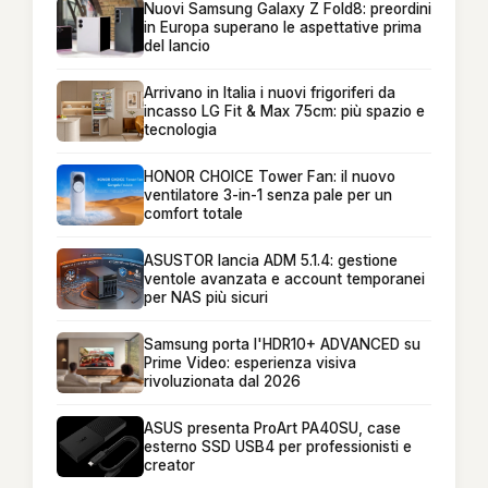
Nuovi Samsung Galaxy Z Fold8: preordini
in Europa superano le aspettative prima
del lancio
Arrivano in Italia i nuovi frigoriferi da
incasso LG Fit & Max 75cm: più spazio e
tecnologia
HONOR CHOICE Tower Fan: il nuovo
ventilatore 3-in-1 senza pale per un
comfort totale
ASUSTOR lancia ADM 5.1.4: gestione
ventole avanzata e account temporanei
per NAS più sicuri
Samsung porta l'HDR10+ ADVANCED su
Prime Video: esperienza visiva
rivoluzionata dal 2026
ASUS presenta ProArt PA40SU, case
esterno SSD USB4 per professionisti e
creator