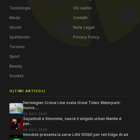
Tecnologia
Chi siamo
Moda
Contatti
Giochi
Note Legali
Spettacolo
Privacy Policy
Turismo
Sport
Beauty
Società
ULTIMI ARTICOLI
Norwegian Cruise Line svela Great Tides Waterpark:
nuova ...
05 AGO 2026
Sayanbull e Sinomine, nasce il singolo urban Niente è
per...
05 AGO 2026
Innodisk presenta la serie LAN 10GbE per reti Edge AI ad
...