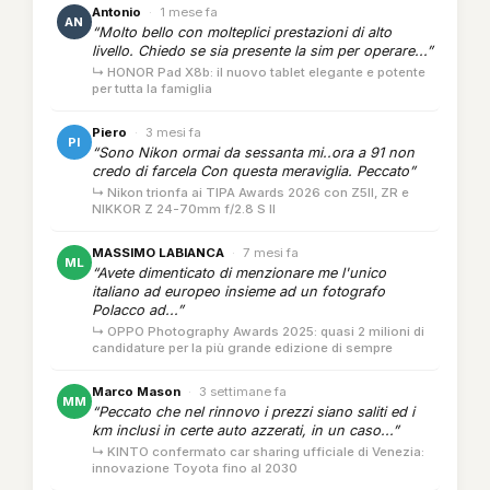
Antonio
·
1 mese fa
AN
“Molto bello con molteplici prestazioni di alto
livello. Chiedo se sia presente la sim per operare...”
↳ HONOR Pad X8b: il nuovo tablet elegante e potente
per tutta la famiglia
Piero
·
3 mesi fa
PI
“Sono Nikon ormai da sessanta mi..ora a 91 non
credo di farcela Con questa meraviglia. Peccato”
↳ Nikon trionfa ai TIPA Awards 2026 con Z5II, ZR e
NIKKOR Z 24-70mm f/2.8 S II
MASSIMO LABIANCA
·
7 mesi fa
ML
“Avete dimenticato di menzionare me l'unico
italiano ad europeo insieme ad un fotografo
Polacco ad...”
↳ OPPO Photography Awards 2025: quasi 2 milioni di
candidature per la più grande edizione di sempre
Marco Mason
·
3 settimane fa
MM
“Peccato che nel rinnovo i prezzi siano saliti ed i
km inclusi in certe auto azzerati, in un caso...”
↳ KINTO confermato car sharing ufficiale di Venezia:
innovazione Toyota fino al 2030