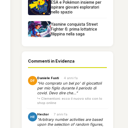
ESA e Pokémon insieme per
ispirare giovani esploratori
nello spazio
Yasmine conquista Street
Fighter 6: prima lottatrice
filippina nella saga
Commenti in Evidenza
Daniele Fusti
·
4 anni fa
DF
“Ho comprato un bel po' di giocattoli
per mio figlio durante il periodo di
covid. Devo dire che...”
↳ Clementoni: ecco il nuovo sito con lo
shop online
Hector
·
7 anni fa
HE
“Arbitrary number activities are based
upon the selection of random figures,