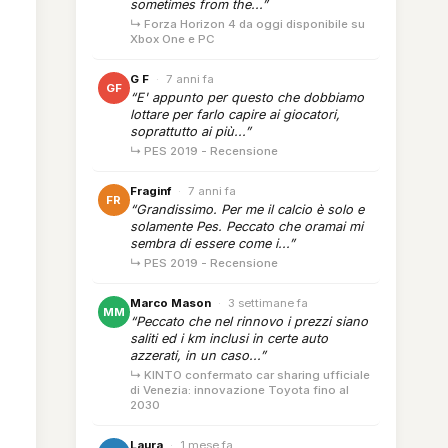
sometimes from the...”
↳ Forza Horizon 4 da oggi disponibile su
Xbox One e PC
G F
·
7 anni fa
GF
“E' appunto per questo che dobbiamo
lottare per farlo capire ai giocatori,
soprattutto ai più...”
↳ PES 2019 - Recensione
Fraginf
·
7 anni fa
FR
“Grandissimo. Per me il calcio è solo e
solamente Pes. Peccato che oramai mi
sembra di essere come i...”
↳ PES 2019 - Recensione
Marco Mason
·
3 settimane fa
MM
“Peccato che nel rinnovo i prezzi siano
saliti ed i km inclusi in certe auto
azzerati, in un caso...”
↳ KINTO confermato car sharing ufficiale
di Venezia: innovazione Toyota fino al
2030
Laura
·
1 mese fa