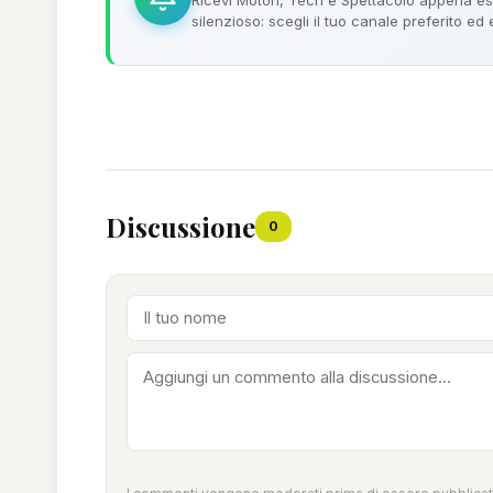
silenzioso: scegli il tuo canale preferito ed
Discussione
0