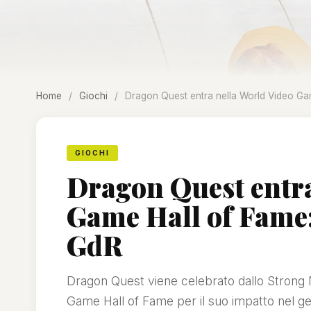
Home
/
Giochi
/
Dragon Quest entra nella World Video Gam
GIOCHI
Dragon Quest entra
Game Hall of Fame: 
GdR
Dragon Quest viene celebrato dallo Strong N
Game Hall of Fame per il suo impatto nel g