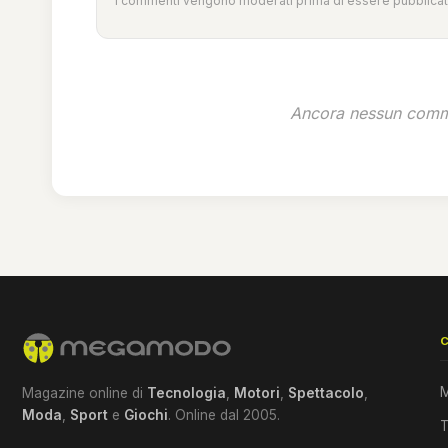
I commenti vengono moderati prima di essere pubblicati
Ancora nessun comme
M
Magazine online di
Tecnologia
,
Motori
,
Spettacolo
,
Moda
,
Sport
e
Giochi
. Online dal 2005.
T