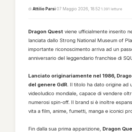
di
Attilio Parsi
·
07 Maggio 2026, 18:52
·
1.391 letture
Dragon Quest
viene ufficialmente inserito n
lanciata dallo Strong National Museum of Pla
importante riconoscimento arriva ad un pass
anniversario del leggendario franchise di S
Lanciato originariamente nel 1986, Drag
del genere GdR
. Il titolo ha dato origine a
videoludico mondiale, capace di vendere oltre 9
numerosi spin-off. Il brand si è inoltre esp
vita a film, anime, fumetti, manga e iconici pr
Fin dalla sua prima apparizione,
Dragon Ques