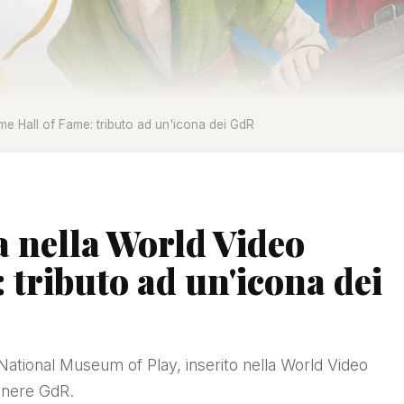
e Hall of Fame: tributo ad un'icona dei GdR
 nella World Video
tributo ad un'icona dei
ational Museum of Play, inserito nella World Video
enere GdR.