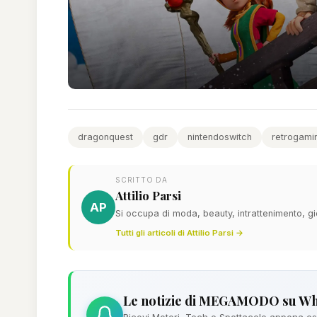
dragonquest
gdr
nintendoswitch
retrogami
SCRITTO DA
Attilio Parsi
AP
Si occupa di moda, beauty, intrattenimento, gi
Tutti gli articoli di Attilio Parsi →
Le notizie di MEGAMODO su W
Ricevi Motori, Tech e Spettacolo appena esc