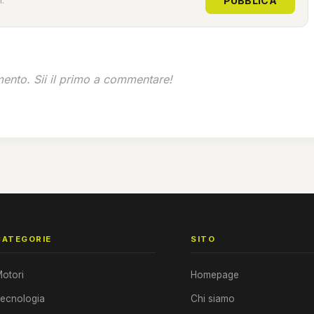
PUBBLICA
.
nto. Sii il primo a commentare!
CATEGORIE
SITO
otori
Homepage
ecnologia
Chi siamo