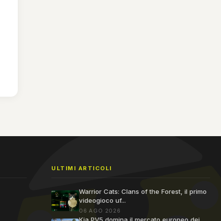
ULTIMI ARTICOLI
Warrior Cats: Clans of the Forest, il primo
videogioco uf...
06 AGO 2026
Kia PV5 domina il mercato europeo dei