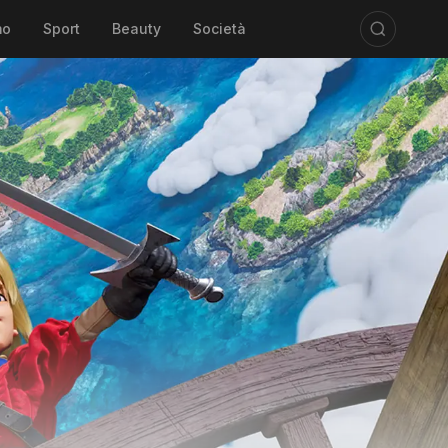
mo
Sport
Beauty
Società