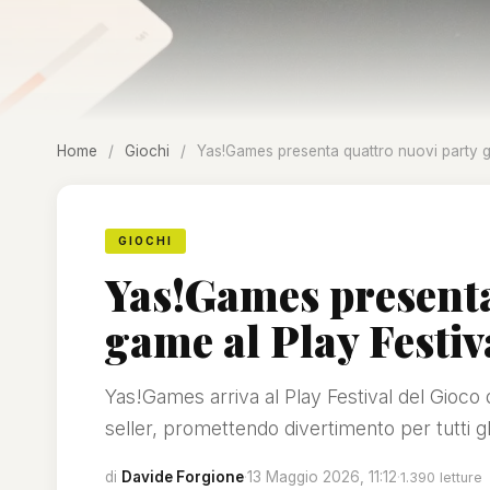
Home
/
Giochi
/
Yas!Games presenta quattro nuovi party g
GIOCHI
Yas!Games presenta
game al Play Festiv
Yas!Games arriva al Play Festival del Gioco 
seller, promettendo divertimento per tutti gl
di
Davide Forgione
·
13 Maggio 2026, 11:12
·
1.390 letture