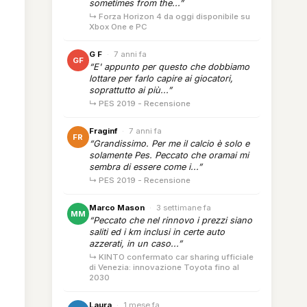
sometimes from the...”
↳ Forza Horizon 4 da oggi disponibile su
Xbox One e PC
G F
·
7 anni fa
GF
“E' appunto per questo che dobbiamo
lottare per farlo capire ai giocatori,
soprattutto ai più...”
↳ PES 2019 - Recensione
Fraginf
·
7 anni fa
FR
“Grandissimo. Per me il calcio è solo e
solamente Pes. Peccato che oramai mi
sembra di essere come i...”
↳ PES 2019 - Recensione
Marco Mason
·
3 settimane fa
MM
“Peccato che nel rinnovo i prezzi siano
saliti ed i km inclusi in certe auto
azzerati, in un caso...”
↳ KINTO confermato car sharing ufficiale
di Venezia: innovazione Toyota fino al
2030
Laura
·
1 mese fa