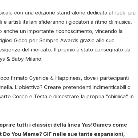
usicale con una edizione stand-alone dedicata al rock: più
e artisti italiani sfideranno i giocatori a ritmo di musica.
to anche un importante riconoscimento, vincendo la
stigiosi Gioco per Sempre Awards grazie alle sue
e esigenze del mercato. Il premio è stato consegnato da
Toys & Baby Milano.
gioco firmato Cyanide & Happiness, dove i partecipanti
mella. L'obiettivo? Creare pretendenti indimenticabili o
i carte Corpo e Testa e dimostrare la propria "chimica" in
scoprire tutti i classici della linea Yas!Games come
at Do You Meme? GIF nelle sue tante espansioni,