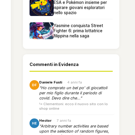
ESA e Pokémon insieme per
ispirare giovani esploratori
nello spazio
Yasmine conquista Street
Fighter 6: prima lottatrice
filippina nella saga
Commenti in Evidenza
Daniele Fusti
·
4 anni fa
DF
“Ho comprato un bel po' di giocattoli
per mio figlio durante il periodo di
covid. Devo dire che...”
↳ Clementoni: ecco il nuovo sito con lo
shop online
Hector
·
7 anni fa
HE
“Arbitrary number activities are based
upon the selection of random figures,