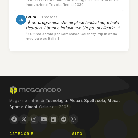
innovazione Toyota fino al 2030
Laura
·
1 mese fa
LA
“È un programma che mi piace tantissimo, e bello
ricordare i brani e indovinarli! Un po' di allegria...”
↳ Ultima serata per Sarabanda Celebrity: vip in sfida
musicale su Italia 1
Magazine online di
Tecnologia
,
Motori
,
Spettacolo
,
Moda
,
Sport
e
Giochi
. Online dal 2005.
CATEGORIE
SITO