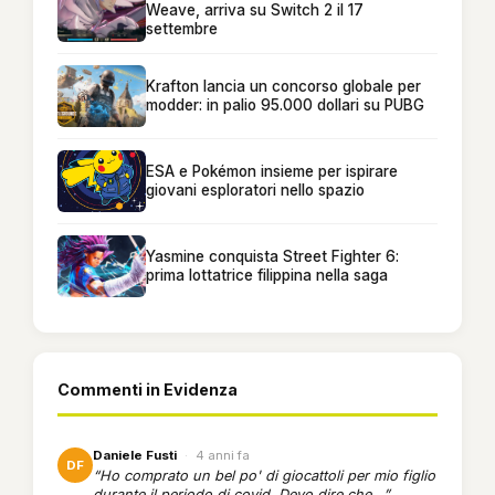
Weave, arriva su Switch 2 il 17
settembre
Krafton lancia un concorso globale per
modder: in palio 95.000 dollari su PUBG
ESA e Pokémon insieme per ispirare
giovani esploratori nello spazio
Yasmine conquista Street Fighter 6:
prima lottatrice filippina nella saga
Commenti in Evidenza
Daniele Fusti
·
4 anni fa
DF
“Ho comprato un bel po' di giocattoli per mio figlio
durante il periodo di covid. Devo dire che...”