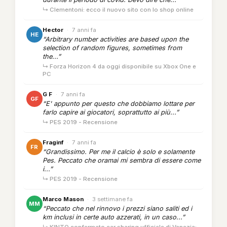
↳ Clementoni: ecco il nuovo sito con lo shop online
Hector
·
7 anni fa
HE
“Arbitrary number activities are based upon the
selection of random figures, sometimes from
the...”
↳ Forza Horizon 4 da oggi disponibile su Xbox One e
PC
G F
·
7 anni fa
GF
“E' appunto per questo che dobbiamo lottare per
farlo capire ai giocatori, soprattutto ai più...”
↳ PES 2019 - Recensione
Fraginf
·
7 anni fa
FR
“Grandissimo. Per me il calcio è solo e solamente
Pes. Peccato che oramai mi sembra di essere come
i...”
↳ PES 2019 - Recensione
Marco Mason
·
3 settimane fa
MM
“Peccato che nel rinnovo i prezzi siano saliti ed i
km inclusi in certe auto azzerati, in un caso...”
↳ KINTO confermato car sharing ufficiale di Venezia: