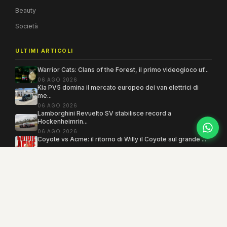
Beauty
Società
ULTIMI ARTICOLI
Warrior Cats: Clans of the Forest, il primo videogioco uf...
06 AGO 2026
Kia PV5 domina il mercato europeo dei van elettrici di
me...
06 AGO 2026
Lamborghini Revuelto SV stabilisce record a
Hockenheimrin...
06 AGO 2026
Coyote vs Acme: il ritorno di Willy il Coyote sul grande ...
06 AGO 2026
Copyright 2005–2026 ©
MEGAMODO
. Tutti i diritti sono riservati.
Powered by MEGACMS
Testata giornalistica quotidiana registrata presso il Tribunale di Benevento con
autorizzazione n. 3/08. Iscrizione al ROC n. 17031.