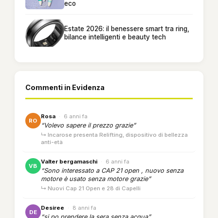
eco
Estate 2026: il benessere smart tra ring,
bilance intelligenti e beauty tech
Commenti in Evidenza
Rosa
·
6 anni fa
RO
“Volevo sapere il prezzo grazie”
↳ Incarose presenta Relifting, dispositivo di bellezza
anti-età
Valter bergamaschi
·
6 anni fa
VB
“Sono interessato a CAP 21 open , nuovo senza
motore è usato senza motore grazie”
↳ Nuovi Cap 21 Open e 28 di Capelli
Desiree
·
8 anni fa
DE
“si po prendere la sera senza acqua”