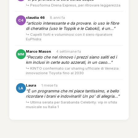
↳ Pesoforma Drena Express, per ritrovare leggerezza
claudia 46
·
8 anni fa
C4
“articolo interessante e da provare. io uso le fibre
di cheratina (uso le Toppik e le Caboki), é un...”
↳ Capelli forti e voluminosi con il siero riparatore
EuPhidra
Marco Mason
·
4 settimane fa
MM
“Peccato che nel rinnovo i prezzi siano saliti ed i
km inclusi in certe auto azzerati, in un caso...”
↳ KINTO confermato car sharing ufficiale di Venezia:
innovazione Toyota fino al 2030
Laura
·
1 mese fa
LA
“È un programma che mi piace tantissimo, e bello
ricordare i brani e indovinarli! Un po' di allegria...”
↳ Ultima serata per Sarabanda Celebrity: vip in sfida
musicale su Italia 1