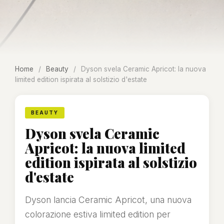
Home
/
Beauty
/
Dyson svela Ceramic Apricot: la nuova
limited edition ispirata al solstizio d'estate
BEAUTY
Dyson svela Ceramic
Apricot: la nuova limited
edition ispirata al solstizio
d'estate
Dyson lancia Ceramic Apricot, una nuova
colorazione estiva limited edition per