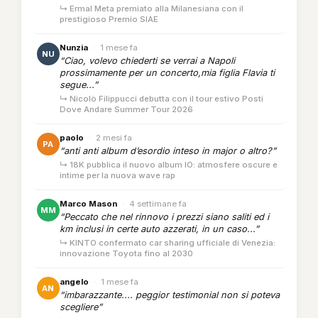
↳ Ermal Meta premiato alla Milanesiana con il
prestigioso Premio SIAE
Nunzia
·
1 mese fa
NU
“Ciao, volevo chiederti se verrai a Napoli
prossimamente per un concerto,mia figlia Flavia ti
segue...”
↳ Nicolò Filippucci debutta con il tour estivo Posti
Dove Andare Summer Tour 2026
paolo
·
2 mesi fa
PA
“anti anti album d’esordio inteso in major o altro?”
↳ 18K pubblica il nuovo album IO: atmosfere oscure e
intime per la nuova wave rap
Marco Mason
·
4 settimane fa
MM
“Peccato che nel rinnovo i prezzi siano saliti ed i
km inclusi in certe auto azzerati, in un caso...”
↳ KINTO confermato car sharing ufficiale di Venezia:
innovazione Toyota fino al 2030
angelo
·
1 mese fa
AN
“imbarazzante.... peggior testimonial non si poteva
scegliere”