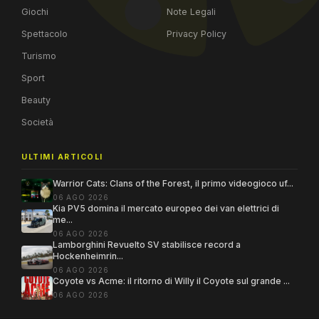
Giochi
Note Legali
Spettacolo
Privacy Policy
Turismo
Sport
Beauty
Società
ULTIMI ARTICOLI
Warrior Cats: Clans of the Forest, il primo videogioco uf...
06 AGO 2026
Kia PV5 domina il mercato europeo dei van elettrici di
me...
06 AGO 2026
Lamborghini Revuelto SV stabilisce record a
Hockenheimrin...
06 AGO 2026
Coyote vs Acme: il ritorno di Willy il Coyote sul grande ...
06 AGO 2026