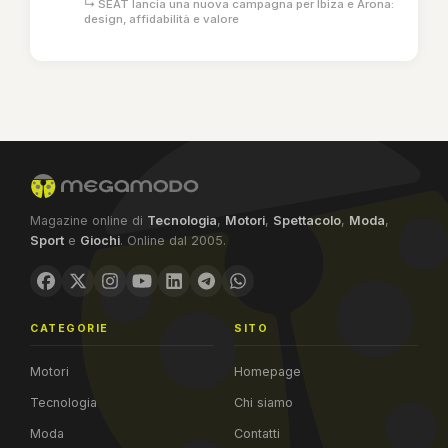
↳ SEAT lancia una nuova campagna per Ibiza e Arona:
design, affidabilità e valore
Magazine online di
Tecnologia
,
Motori
,
Spettacolo
,
Moda
,
Sport
e
Giochi
. Online dal 2005.
CATEGORIE
SITO
Motori
Homepage
Tecnologia
Chi siamo
Moda
Contatti