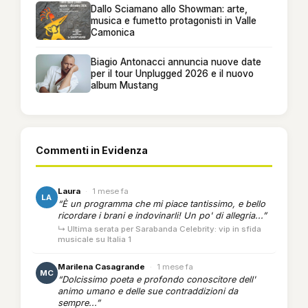
Dallo Sciamano allo Showman: arte,
musica e fumetto protagonisti in Valle
Camonica
Biagio Antonacci annuncia nuove date
per il tour Unplugged 2026 e il nuovo
album Mustang
Commenti in Evidenza
Laura
·
1 mese fa
LA
“È un programma che mi piace tantissimo, e bello
ricordare i brani e indovinarli! Un po' di allegria...”
↳ Ultima serata per Sarabanda Celebrity: vip in sfida
musicale su Italia 1
Marilena Casagrande
·
1 mese fa
MC
“Dolcissimo poeta e profondo conoscitore dell'
animo umano e delle sue contraddizioni da
sempre...”