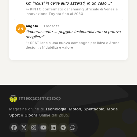
km inclusi in certe auto azzerati, in un caso...”
↳ KINTO confermato car sharing ufficiale di Venezia:
innovazione Toyota fino al 2030
angelo
·
1 mese fa
AN
“imbarazzante.... peggior testimonial non si poteva
scegliere”
↳ SEAT lancia una nuova campagna per Ibiza e Arona:
design, affidabilità e valore
Magazine online di
Tecnologia
,
Motori
,
Spettacolo
,
Moda
,
Sport
e
Giochi
. Online dal 2005.