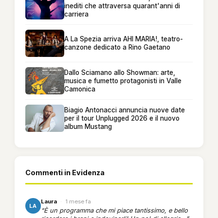
inediti che attraversa quarant'anni di
carriera
A La Spezia arriva AHI MARIA!, teatro-
canzone dedicato a Rino Gaetano
Dallo Sciamano allo Showman: arte,
musica e fumetto protagonisti in Valle
Camonica
Biagio Antonacci annuncia nuove date
per il tour Unplugged 2026 e il nuovo
album Mustang
Commenti in Evidenza
Laura
·
1 mese fa
LA
“È un programma che mi piace tantissimo, e bello