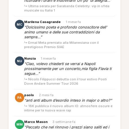
ricordare i brani e indovinarli! Un po' di allegria...”
↳ Ultima serata per Sarabanda Celebrity: vip in sfida
musicale su Italia 1
Marilena Casagrande
·
1 mese fa
MC
“Dolcissimo poeta e profondo conoscitore dell'
animo umano e delle sue contraddizioni da
sempre...”
↳ Ermal Meta premiato alla Milanesiana con il
prestigioso Premio SIAE
Nunzia
·
1 mese fa
NU
“Ciao, volevo chiederti se verrai a Napoli
prossimamente per un concerto,mia figlia Flavia ti
segue...”
↳ Nicolò Filippucci debutta con il tour estivo Posti
Dove Andare Summer Tour 2026
paolo
·
2 mesi fa
PA
“anti anti album d’esordio inteso in major o altro?”
↳ 18K pubblica il nuovo album IO: atmosfere oscure e
intime per la nuova wave rap
Marco Mason
·
3 settimane fa
MM
“Peccato che nel rinnovo i prezzi siano saliti ed i