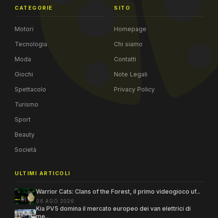
CATEGORIE
SITO
Motori
Homepage
Tecnologia
Chi siamo
Moda
Contatti
Giochi
Note Legali
Spettacolo
Privacy Policy
Turismo
Sport
Beauty
Società
ULTIMI ARTICOLI
Warrior Cats: Clans of the Forest, il primo videogioco uf...
06 AGO 2026
Kia PV5 domina il mercato europeo dei van elettrici di
me...