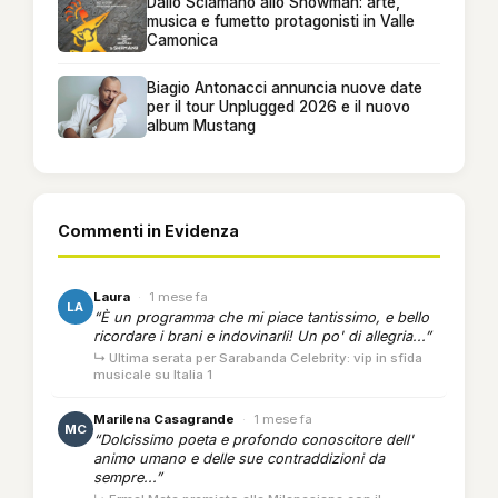
Dallo Sciamano allo Showman: arte,
musica e fumetto protagonisti in Valle
Camonica
Biagio Antonacci annuncia nuove date
per il tour Unplugged 2026 e il nuovo
album Mustang
Commenti in Evidenza
Laura
·
1 mese fa
LA
“È un programma che mi piace tantissimo, e bello
ricordare i brani e indovinarli! Un po' di allegria...”
↳ Ultima serata per Sarabanda Celebrity: vip in sfida
musicale su Italia 1
Marilena Casagrande
·
1 mese fa
MC
“Dolcissimo poeta e profondo conoscitore dell'
animo umano e delle sue contraddizioni da
sempre...”