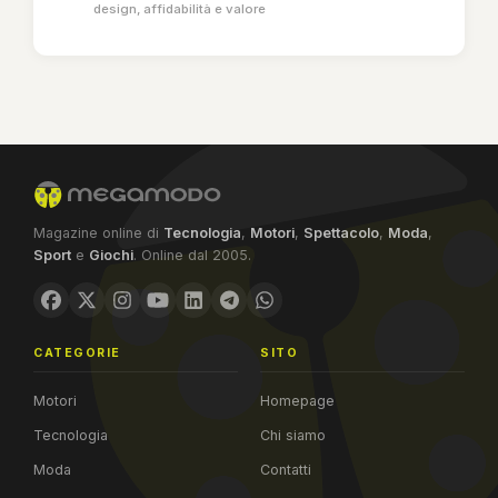
design, affidabilità e valore
Magazine online di
Tecnologia
,
Motori
,
Spettacolo
,
Moda
,
Sport
e
Giochi
. Online dal 2005.
CATEGORIE
SITO
Motori
Homepage
Tecnologia
Chi siamo
Moda
Contatti