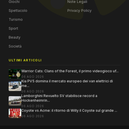
Giochi
Note Legali
Spettacolo
Privacy Policy
Turismo
Sport
Beauty
Società
ULTIMI ARTICOLI
Warrior Cats: Clans of the Forest, il primo videogioco uf...
06 AGO 2026
Kia PV5 domina il mercato europeo dei van elettrici di
me...
06 AGO 2026
Lamborghini Revuelto SV stabilisce record a
Hockenheimrin...
06 AGO 2026
Coyote vs Acme: il ritorno di Willy il Coyote sul grande ...
06 AGO 2026