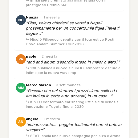
↳ Ermal Meta premiato alla Milanesiana con il
prestigioso Premio SIAE
Nunzia
·
1 mese fa
NU
“Ciao, volevo chiederti se verrai a Napoli
prossimamente per un concerto,mia figlia Flavia ti
segue...”
↳ Nicolò Filippucci debutta con il tour estivo Posti
Dove Andare Summer Tour 2026
paolo
·
2 mesi fa
PA
“anti anti album d’esordio inteso in major o altro?”
↳ 18K pubblica il nuovo album IO: atmosfere oscure e
intime per la nuova wave rap
Marco Mason
·
3 settimane fa
MM
“Peccato che nel rinnovo i prezzi siano saliti ed i
km inclusi in certe auto azzerati, in un caso...”
↳ KINTO confermato car sharing ufficiale di Venezia:
innovazione Toyota fino al 2030
angelo
·
1 mese fa
AN
“imbarazzante.... peggior testimonial non si poteva
scegliere”
↳ SEAT lancia una nuova campagna per Ibiza e Arona: