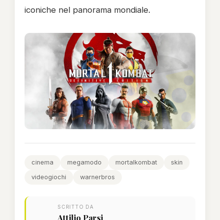
iconiche nel panorama mondiale.
cinema
megamodo
mortalkombat
skin
videogiochi
warnerbros
SCRITTO DA
Attilio Parsi