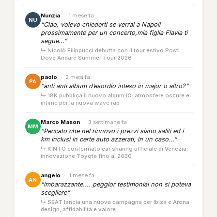
Nunzia
·
1 mese fa
NU
“Ciao, volevo chiederti se verrai a Napoli
prossimamente per un concerto,mia figlia Flavia ti
segue...”
↳ Nicolò Filippucci debutta con il tour estivo Posti
Dove Andare Summer Tour 2026
paolo
·
2 mesi fa
PA
“anti anti album d’esordio inteso in major o altro?”
↳ 18K pubblica il nuovo album IO: atmosfere oscure e
intime per la nuova wave rap
Marco Mason
·
3 settimane fa
MM
“Peccato che nel rinnovo i prezzi siano saliti ed i
km inclusi in certe auto azzerati, in un caso...”
↳ KINTO confermato car sharing ufficiale di Venezia:
innovazione Toyota fino al 2030
angelo
·
1 mese fa
AN
“imbarazzante.... peggior testimonial non si poteva
scegliere”
↳ SEAT lancia una nuova campagna per Ibiza e Arona:
design, affidabilità e valore