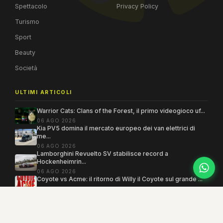
Spettacolo
Privacy Policy
Turismo
Sport
Beauty
Società
ULTIMI ARTICOLI
Warrior Cats: Clans of the Forest, il primo videogioco uf...
06 AGO 2026
Kia PV5 domina il mercato europeo dei van elettrici di
me...
06 AGO 2026
Lamborghini Revuelto SV stabilisce record a
Hockenheimrin...
06 AGO 2026
Coyote vs Acme: il ritorno di Willy il Coyote sul grande ...
06 AGO 2026
Copyright 2005–2026 ©
MEGAMODO
. Tutti i diritti sono riservati.