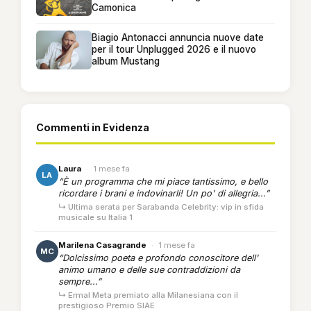
Camonica
Biagio Antonacci annuncia nuove date
per il tour Unplugged 2026 e il nuovo
album Mustang
Commenti in Evidenza
Laura
·
1 mese fa
LA
“È un programma che mi piace tantissimo, e bello
ricordare i brani e indovinarli! Un po' di allegria...”
↳ Ultima serata per Sarabanda Celebrity: vip in sfida
musicale su Italia 1
Marilena Casagrande
·
1 mese fa
MC
“Dolcissimo poeta e profondo conoscitore dell'
animo umano e delle sue contraddizioni da
sempre...”
↳ Ermal Meta premiato alla Milanesiana con il
prestigioso Premio SIAE