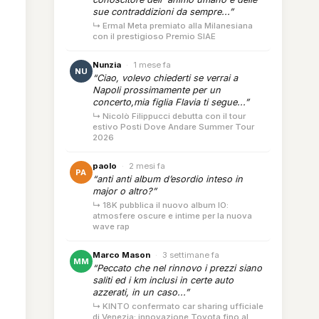
sue contraddizioni da sempre...”
↳ Ermal Meta premiato alla Milanesiana
con il prestigioso Premio SIAE
Nunzia
·
1 mese fa
NU
“Ciao, volevo chiederti se verrai a
Napoli prossimamente per un
concerto,mia figlia Flavia ti segue...”
↳ Nicolò Filippucci debutta con il tour
estivo Posti Dove Andare Summer Tour
2026
paolo
·
2 mesi fa
PA
“anti anti album d’esordio inteso in
major o altro?”
↳ 18K pubblica il nuovo album IO:
atmosfere oscure e intime per la nuova
wave rap
Marco Mason
·
3 settimane fa
MM
“Peccato che nel rinnovo i prezzi siano
saliti ed i km inclusi in certe auto
azzerati, in un caso...”
↳ KINTO confermato car sharing ufficiale
di Venezia: innovazione Toyota fino al