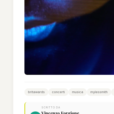
britawards
concerti
musica
mylessmith
SCRITTO DA
Vincenzo Forgione