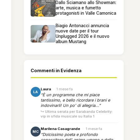
Dallo Sciamano allo Showman:
arte, musica e fumetto
protagonisti in Valle Camonica
Biagio Antonacci annuncia
nuove date per il tour
Unplugged 2026 e il nuovo
album Mustang
Commenti in Evidenza
Laura
·
1 mese fa
LA
“È un programma che mi piace
tantissimo, e bello ricordare i brani e
indovinarli! Un po' di allegria...”
↳ Ultima serata per Sarabanda Celebrity:
vip in sfida musicale su Italia 1
Marilena Casagrande
·
1 mese fa
MC
“Dolcissimo poeta e profondo
conoscitore dell' animo umano e delle