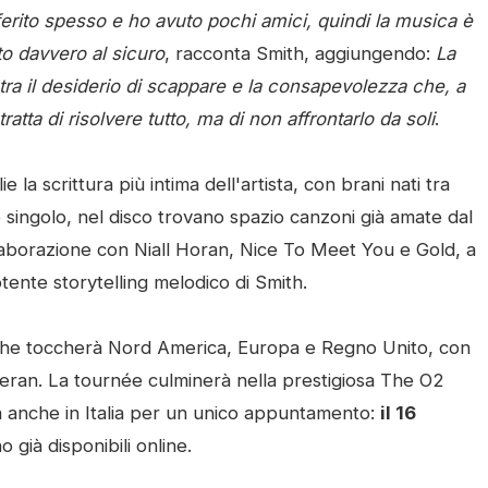
ferito spesso e ho avuto pochi amici, quindi la musica è
to davvero al sicuro
, racconta Smith, aggiungendo:
La
tra il desiderio di scappare e la consapevolezza che, a
atta di risolvere tutto, ma di non affrontarlo da soli
.
a scrittura più intima dell'artista, con brani nati tra
vo singolo, nel disco trovano spazio canzoni già amate dal
laborazione con Niall Horan, Nice To Meet You e Gold, a
otente storytelling melodico di Smith.
e che toccherà Nord America, Europa e Regno Unito, con
eran. La tournée culminerà nella prestigiosa The O2
a anche in Italia per un unico appuntamento:
il 16
ono già disponibili online.