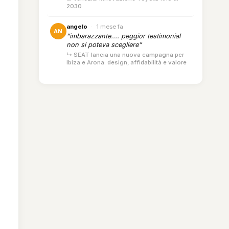
2030
angelo
·
1 mese fa
AN
“imbarazzante.... peggior testimonial
non si poteva scegliere”
↳ SEAT lancia una nuova campagna per
Ibiza e Arona: design, affidabilità e valore