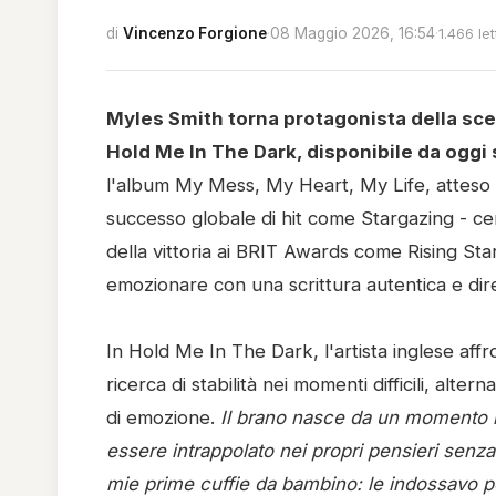
di
Vincenzo Forgione
·
08 Maggio 2026, 16:54
·
1.466 let
Myles Smith torna protagonista della sce
Hold Me In The Dark, disponibile da oggi s
l'album My Mess, My Heart, My Life, atteso pe
successo globale di hit come Stargazing - certi
della vittoria ai BRIT Awards come Rising Star
emozionare con una scrittura autentica e dire
In Hold Me In The Dark, l'artista inglese aff
ricerca di stabilità nei momenti difficili, alter
di emozione.
Il brano nasce da un momento mo
essere intrappolato nei propri pensieri sen
mie prime cuffie da bambino: le indossavo pe