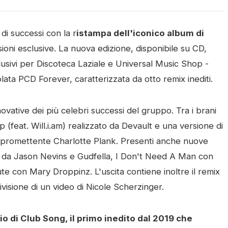
i successi con la r
istampa dell'iconico album di
ersioni esclusive. La nuova edizione, disponibile su CD,
sclusivi per Discoteca Laziale e Universal Music Shop -
olata PCD Forever, caratterizzata da otto remix inediti.
ovative dei più celebri successi del gruppo. Tra i brani
p (feat. Will.i.am) realizzato da Devault e una versione di
a promettente Charlotte Plank. Presenti anche nuove
e da Jason Nevins e Gudfella, I Don't Need A Man con
e con Mary Droppinz. L'uscita contiene inoltre il remix
visione di un video di Nicole Scherzinger.
o di Club Song, il primo inedito dal 2019 che