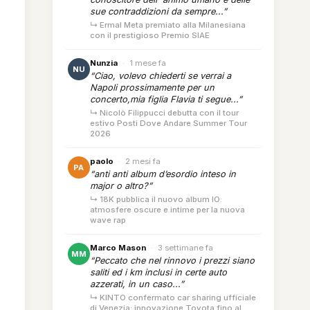
sue contraddizioni da sempre...”
↳ Ermal Meta premiato alla Milanesiana
con il prestigioso Premio SIAE
Nunzia
·
1 mese fa
NU
“Ciao, volevo chiederti se verrai a
Napoli prossimamente per un
concerto,mia figlia Flavia ti segue...”
↳ Nicolò Filippucci debutta con il tour
estivo Posti Dove Andare Summer Tour
2026
paolo
·
2 mesi fa
PA
“anti anti album d’esordio inteso in
major o altro?”
↳ 18K pubblica il nuovo album IO:
atmosfere oscure e intime per la nuova
wave rap
Marco Mason
·
3 settimane fa
MM
“Peccato che nel rinnovo i prezzi siano
saliti ed i km inclusi in certe auto
azzerati, in un caso...”
↳ KINTO confermato car sharing ufficiale
di Venezia: innovazione Toyota fino al