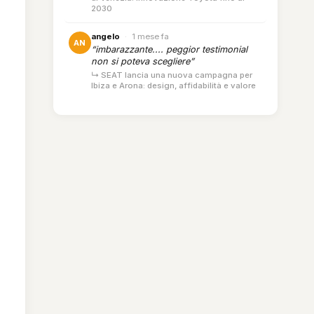
2030
angelo
·
1 mese fa
AN
“imbarazzante.... peggior testimonial
non si poteva scegliere”
↳ SEAT lancia una nuova campagna per
Ibiza e Arona: design, affidabilità e valore