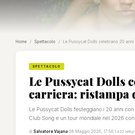
Home
/
Spettacolo
/
Le Pussycat Dolls celebrano 20 anni 
SPETTACOLO
Le Pussycat Dolls c
carriera: ristampa
Le Pussycat Dolls festeggiano i 20 anni con 
Club Song e un tour mondiale nel 2026 con L
di
Salvatore Vajana
·
08 Maggio 2026, 17:56
·
1.432 lettu