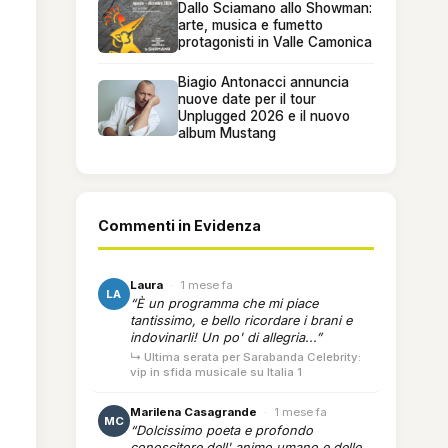
Dallo Sciamano allo Showman:
arte, musica e fumetto
protagonisti in Valle Camonica
Biagio Antonacci annuncia
nuove date per il tour
Unplugged 2026 e il nuovo
album Mustang
Commenti in Evidenza
Laura
·
1 mese fa
LA
“È un programma che mi piace
tantissimo, e bello ricordare i brani e
indovinarli! Un po' di allegria...”
↳ Ultima serata per Sarabanda Celebrity:
vip in sfida musicale su Italia 1
Marilena Casagrande
·
1 mese fa
MC
“Dolcissimo poeta e profondo
conoscitore dell' animo umano e delle