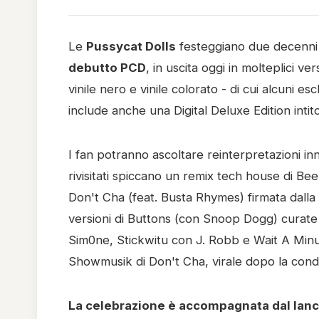
Le
Pussycat Dolls
festeggiano due decenni d
debutto PCD
, in uscita oggi in molteplici v
vinile nero e vinile colorato - di cui alcuni e
include anche una Digital Deluxe Edition intit
I fan potranno ascoltare reinterpretazioni inn
rivisitati spiccano un remix tech house di Bee
Don't Cha (feat. Busta Rhymes) firmata dall
versioni di Buttons (con Snoop Dogg) curat
Sim0ne, Stickwitu con J. Robb e Wait A Minut
Showmusik di Don't Cha, virale dopo la condi
La celebrazione è accompagnata dal lanci