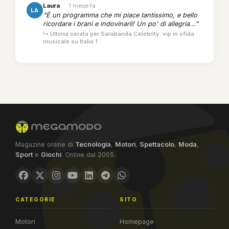
Laura
·
1 mese fa
LA
“È un programma che mi piace tantissimo, e bello
ricordare i brani e indovinarli! Un po' di allegria...”
↳ Ultima serata per Sarabanda Celebrity: vip in sfida
musicale su Italia 1
Magazine online di
Tecnologia
,
Motori
,
Spettacolo
,
Moda
,
Sport
e
Giochi
. Online dal 2005.
CATEGORIE
SITO
Motori
Homepage