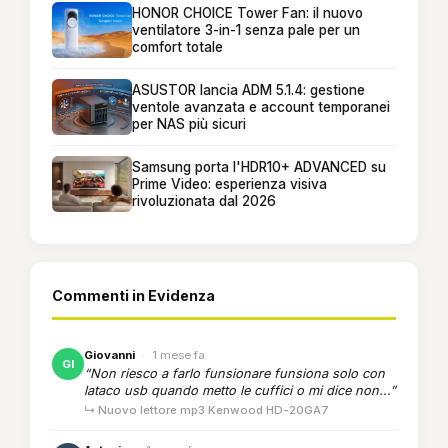
HONOR CHOICE Tower Fan: il nuovo
ventilatore 3-in-1 senza pale per un
comfort totale
ASUSTOR lancia ADM 5.1.4: gestione
ventole avanzata e account temporanei
per NAS più sicuri
Samsung porta l'HDR10+ ADVANCED su
Prime Video: esperienza visiva
rivoluzionata dal 2026
Commenti in Evidenza
Giovanni
·
1 mese fa
GI
“Non riesco a farlo funsionare funsiona solo con
lataco usb quando metto le cuffici o mi dice non...”
↳ Nuovo lettore mp3 Kenwood HD-20GA7