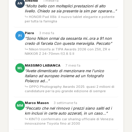
Antonio
·
1 mese fa
AN
“Molto bello con molteplici prestazioni di alto
livello. Chiedo se sia presente la sim per operare...”
↳ HONOR Pad X8b: il nuovo tablet elegante e potente
per tutta la famiglia
Piero
·
3 mesi fa
PI
“Sono Nikon ormai da sessanta mi..ora a 91 non
credo di farcela Con questa meraviglia. Peccato”
↳ Nikon trionfa ai TIPA Awards 2026 con Z5II, ZR e
NIKKOR Z 24-70mm f/2.8 S II
MASSIMO LABIANCA
·
7 mesi fa
ML
“Avete dimenticato di menzionare me l'unico
italiano ad europeo insieme ad un fotografo
Polacco ad...”
↳ OPPO Photography Awards 2025: quasi 2 milioni di
candidature per la più grande edizione di sempre
Marco Mason
·
3 settimane fa
MM
“Peccato che nel rinnovo i prezzi siano saliti ed i
km inclusi in certe auto azzerati, in un caso...”
↳ KINTO confermato car sharing ufficiale di Venezia:
innovazione Toyota fino al 2030