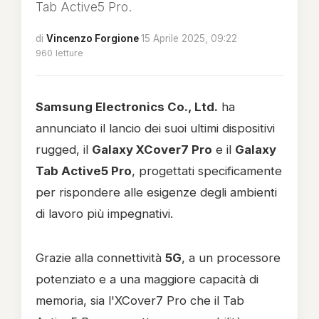
Tab Active5 Pro.
di
Vincenzo Forgione
·
15 Aprile 2025, 09:22
·
960 letture
Samsung Electronics Co., Ltd.
ha
annunciato il lancio dei suoi ultimi dispositivi
rugged, il
Galaxy XCover7 Pro
e il
Galaxy
Tab Active5 Pro
, progettati specificamente
per rispondere alle esigenze degli ambienti
di lavoro più impegnativi.
Grazie alla connettività
5G
, a un processore
potenziato e a una maggiore capacità di
memoria, sia l'XCover7 Pro che il Tab