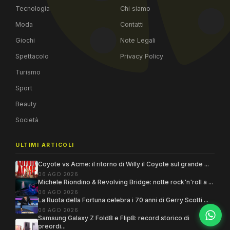
Tecnologia
Chi siamo
Moda
Contatti
Giochi
Note Legali
Spettacolo
Privacy Policy
Turismo
Sport
Beauty
Società
ULTIMI ARTICOLI
Coyote vs Acme: il ritorno di Willy il Coyote sul grande ...
06 AGO 2026
Michele Riondino & Revolving Bridge: notte rock'n'roll a ...
06 AGO 2026
La Ruota della Fortuna celebra i 70 anni di Gerry Scotti ...
06 AGO 2026
Samsung Galaxy Z Fold8 e Flip8: record storico di
preordi...