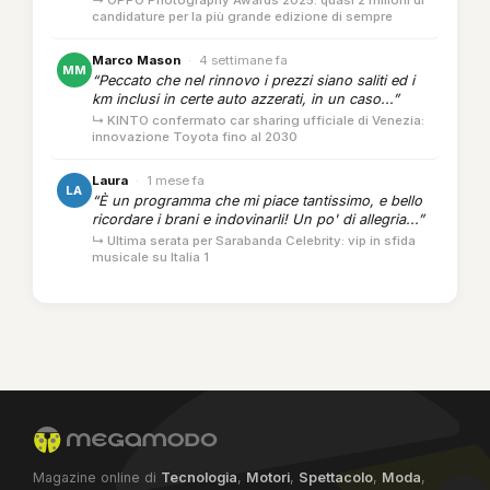
↳ OPPO Photography Awards 2025: quasi 2 milioni di
candidature per la più grande edizione di sempre
Marco Mason
·
4 settimane fa
MM
“Peccato che nel rinnovo i prezzi siano saliti ed i
km inclusi in certe auto azzerati, in un caso...”
↳ KINTO confermato car sharing ufficiale di Venezia:
innovazione Toyota fino al 2030
Laura
·
1 mese fa
LA
“È un programma che mi piace tantissimo, e bello
ricordare i brani e indovinarli! Un po' di allegria...”
↳ Ultima serata per Sarabanda Celebrity: vip in sfida
musicale su Italia 1
Magazine online di
Tecnologia
,
Motori
,
Spettacolo
,
Moda
,