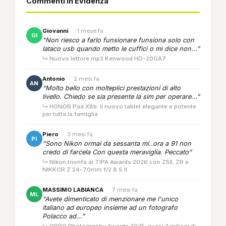
Commenti in Evidenza
Giovanni
·
1 mese fa
GI
“Non riesco a farlo funsionare funsiona solo con
lataco usb quando metto le cuffici o mi dice non...”
↳ Nuovo lettore mp3 Kenwood HD-20GA7
Antonio
·
2 mesi fa
AN
“Molto bello con molteplici prestazioni di alto
livello. Chiedo se sia presente la sim per operare...”
↳ HONOR Pad X8b: il nuovo tablet elegante e potente
per tutta la famiglia
Piero
·
3 mesi fa
PI
“Sono Nikon ormai da sessanta mi..ora a 91 non
credo di farcela Con questa meraviglia. Peccato”
↳ Nikon trionfa ai TIPA Awards 2026 con Z5II, ZR e
NIKKOR Z 24-70mm f/2.8 S II
MASSIMO LABIANCA
·
7 mesi fa
ML
“Avete dimenticato di menzionare me l'unico
italiano ad europeo insieme ad un fotografo
Polacco ad...”