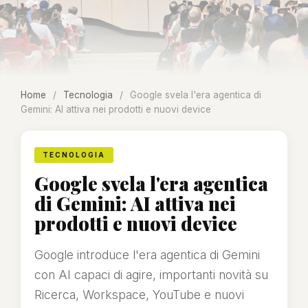
Home
/
Tecnologia
/
Google svela l'era agentica di
Gemini: AI attiva nei prodotti e nuovi device
TECNOLOGIA
Google svela l'era agentica
di Gemini: AI attiva nei
prodotti e nuovi device
Google introduce l'era agentica di Gemini
con AI capaci di agire, importanti novità su
Ricerca, Workspace, YouTube e nuovi