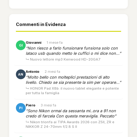
Commenti in Evidenza
Giovanni
·
1 mese fa
GI
“Non riesco a farlo funsionare funsiona solo con
lataco usb quando metto le cuffici o mi dice non...”
↳ Nuovo lettore mp3 Kenwood HD-20GA7
Antonio
·
2 mesi fa
AN
“Molto bello con molteplici prestazioni di alto
livello. Chiedo se sia presente la sim per operare...”
↳ HONOR Pad X8b: il nuovo tablet elegante e potente
per tutta la famiglia
Piero
·
3 mesi fa
PI
“Sono Nikon ormai da sessanta mi..ora a 91 non
credo di farcela Con questa meraviglia. Peccato”
↳ Nikon trionfa ai TIPA Awards 2026 con Z5II, ZR e
NIKKOR Z 24-70mm f/2.8 S II