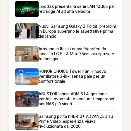
Innodisk presenta la serie LAN 10GbE per
reti Edge AI ad alta velocità
Nuovi Samsung Galaxy Z Fold8: preordini
in Europa superano le aspettative prima
del lancio
Arrivano in Italia i nuovi frigoriferi da
incasso LG Fit & Max 75cm: più spazio e
tecnologia
HONOR CHOICE Tower Fan: il nuovo
ventilatore 3-in-1 senza pale per un
comfort totale
ASUSTOR lancia ADM 5.1.4: gestione
ventole avanzata e account temporanei
per NAS più sicuri
Samsung porta l'HDR10+ ADVANCED su
Prime Video: esperienza visiva
rivoluzionata dal 2026