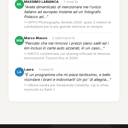
MASSIMO LABIANCA
·
7 mesi fa
ML
“Avete dimenticato di menzionare me l'unico
italiano ad europeo insieme ad un fotografo
Polacco ad...”
↳ OPPO Photography Awards 2025: quasi 2 milioni di
candidature per la più grande edizione di sempre
Marco Mason
·
3 settimane fa
MM
“Peccato che nel rinnovo i prezzi siano saliti ed i
km inclusi in certe auto azzerati, in un caso...”
↳ KINTO confermato car sharing ufficiale di Venezia:
innovazione Toyota fino al 2030
Laura
·
1 mese fa
LA
“È un programma che mi piace tantissimo, e bello
ricordare i brani e indovinarli! Un po' di allegria...”
↳ Ultima serata per Sarabanda Celebrity: vip in sfida
musicale su Italia 1