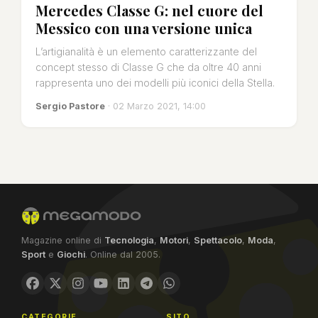
Mercedes Classe G: nel cuore del
Messico con una versione unica
L’artigianalità è un elemento caratterizzante del
concept stesso di Classe G che da oltre 40 anni
rappresenta uno dei modelli più iconici della Stella.
Sergio Pastore
· 02 Marzo 2021, 14:00
Magazine online di
Tecnologia
,
Motori
,
Spettacolo
,
Moda
,
Sport
e
Giochi
. Online dal 2005.
CATEGORIE
SITO