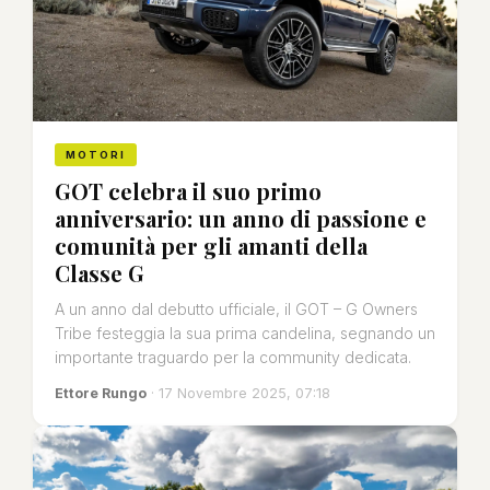
MOTORI
GOT celebra il suo primo
anniversario: un anno di passione e
comunità per gli amanti della
Classe G
A un anno dal debutto ufficiale, il GOT – G Owners
Tribe festeggia la sua prima candelina, segnando un
importante traguardo per la community dedicata.
Ettore Rungo
· 17 Novembre 2025, 07:18