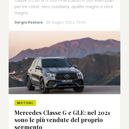
Classe G con la G 500 Final Edition in 500 esemplari
per tre colori: nero ossidiana, opalite magno e olive
magno.
Sergio Pastore
· 28 Giugno 2023, 13:45
MOTORI
Mercedes Classe G e GLE: nel 2021
sono le più vendute del proprio
segmento