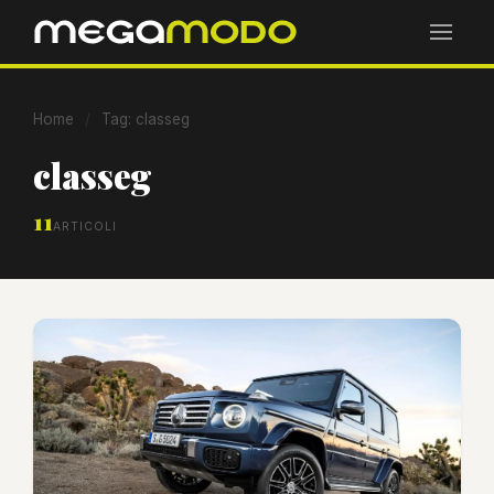
Home
/
Tag: classeg
classeg
11
ARTICOLI