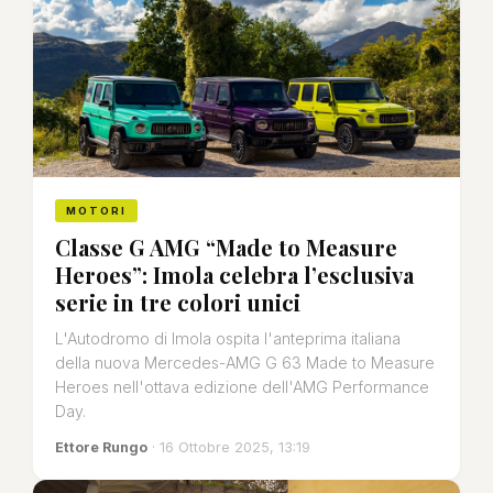
MOTORI
Classe G AMG “Made to Measure
Heroes”: Imola celebra l’esclusiva
serie in tre colori unici
L'Autodromo di Imola ospita l'anteprima italiana
della nuova Mercedes-AMG G 63 Made to Measure
Heroes nell'ottava edizione dell'AMG Performance
Day.
Ettore Rungo
· 16 Ottobre 2025, 13:19