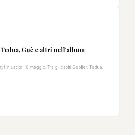
 Tedua, Guè e altri nell'album
 in uscita l'8 maggio. Tra gli ospiti Geolier, Tedua,