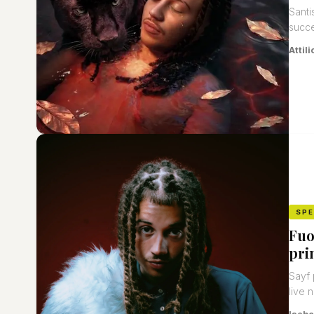
Santi
succ
Attili
SP
Fuo
prin
Sayf 
live n