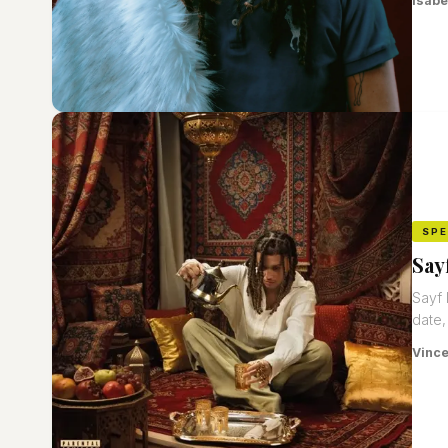
Isabe
SP
Say
Sayf 
date,
Vinc