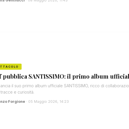
lla Gentilucci
· 08 Maggio 2026, 11:43
ETTACOLO
f pubblica SANTISSIMO: il primo album ufficial
lancia il suo primo album ufficiale SANTISSIMO, ricco di collaborazion
 tracce e curiosità.
enzo Forgione
· 05 Maggio 2026, 14:23