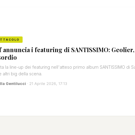
ETTACOLO
f annuncia i featuring di SANTISSIMO: Geolier,
sordio
ta la line-up dei featuring nell'atteso primo album SANTISSIMO di Sayf
 altri big della scena.
lla Gentilucci
· 21 Aprile 2026, 17:13