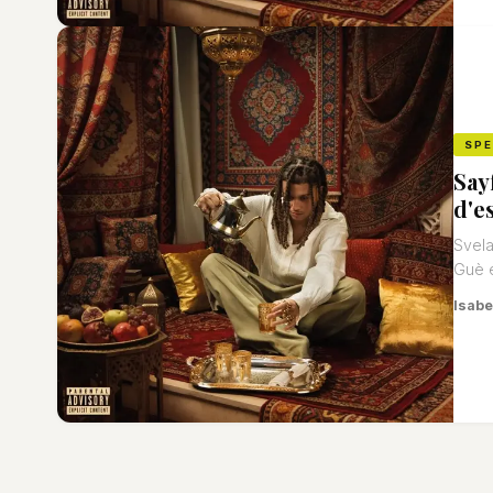
SP
Say
d'e
Svela
Guè e
Isabe