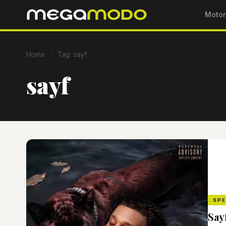
Motor
Home
/
Tag: sayf
sayf
SP
Say