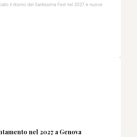
iato il ritorno del Santissima Fest nel 2027 e nuove
untamento nel 2027 a Genova