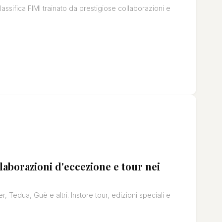
lassifica FIMI trainato da prestigiose collaborazioni e
laborazioni d'eccezione e tour nei
, Tedua, Guè e altri. Instore tour, edizioni speciali e