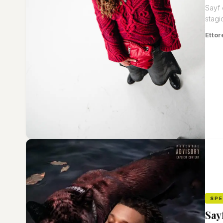
Sayf 
stagi
Ettor
SP
Say