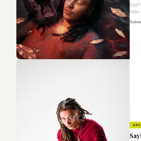
Sayf 
date d
Salva
SP
Say