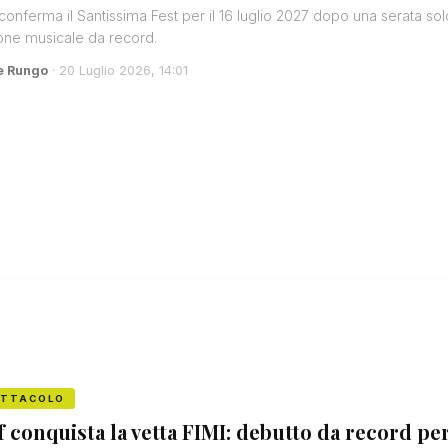
conferma il Santissima Fest per il 16 luglio 2027 dopo una serata sol
one musicale da record.
e Rungo
· 20 Luglio 2026, 14:01
ETTACOLO
f conquista la vetta FIMI: debutto da record pe