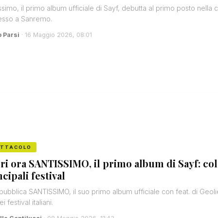
ssimo, il primo album ufficiale di Sayf, debutta al primo posto nella c
esso a Sanremo.
o Parsi
· 16 Maggio 2026, 08:01
ETTACOLO
ri ora SANTISSIMO, il primo album di Sayf: col
cipali festival
pubblica SANTISSIMO, il suo primo album ufficiale con feat. di Geolier
ei festival italiani.