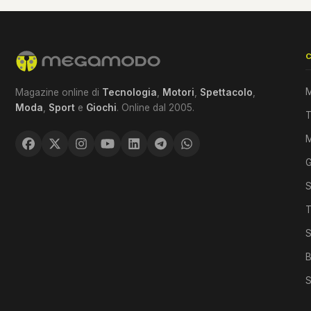
M
Magazine online di
Tecnologia
,
Motori
,
Spettacolo
,
Moda
,
Sport
e
Giochi
. Online dal 2005.
T
G
S
T
S
B
S