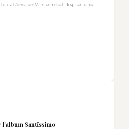
d out all'Arena del Mare con ospiti di spicco e una
r l'album Santissimo