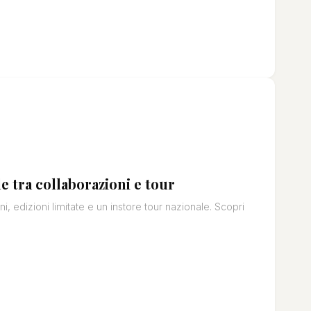
e tra collaborazioni e tour
i, edizioni limitate e un instore tour nazionale. Scopri