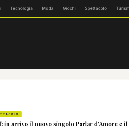
i
Tecnologia
Moda
Giochi
Spettacolo
Turis
ETTACOLO
f: in arrivo il nuovo singolo Parlar d'Amore e i