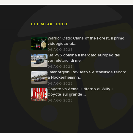
ULTIMI ARTICOLI
Warrior Cats: Clans of the Forest, il primo
videogioco uf...
06 AGO 2026
Kia PV5 domina il mercato europeo dei
van elettrici di me...
06 AGO 2026
Lamborghini Revuelto SV stabilisce record
a Hockenheimrin...
06 AGO 2026
Coyote vs Acme: il ritorno di Willy il
Coyote sul grande ...
06 AGO 2026