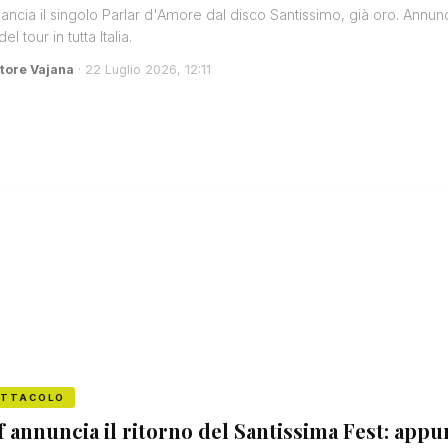
lancia il singolo Parlar d'Amore dal disco Santissimo, già oro. Annunc
el tour in tutta Italia.
tore Vajana
· 22 Luglio 2026, 12:11
ETTACOLO
f annuncia il ritorno del Santissima Fest: app