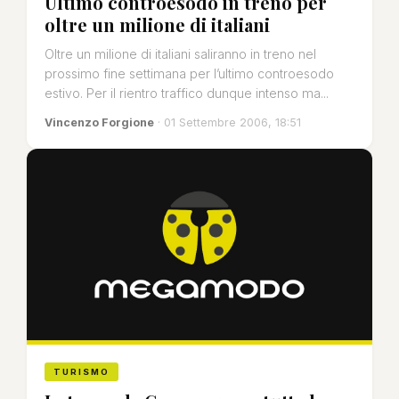
Ultimo controesodo in treno per
oltre un milione di italiani
Oltre un milione di italiani saliranno in treno nel
prossimo fine settimana per l’ultimo controesodo
estivo. Per il rientro traffico dunque intenso ma...
Vincenzo Forgione
· 01 Settembre 2006, 18:51
TURISMO