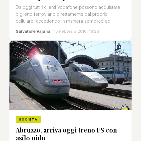
Da oggi tutti i clienti Vodafone possono acquistare il
biglietto ferroviario direttamente dal proprio
cellulare, accedendo in maniera semplice ed...
Salvatore Vajana
· 15 Febbraio 2010, 16:26
SOCIETÀ
Abruzzo, arriva oggi treno FS con
asilo nido