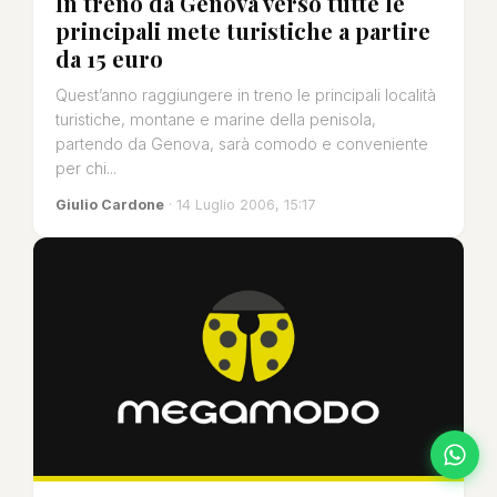
In treno da Genova verso tutte le
principali mete turistiche a partire
da 15 euro
Quest’anno raggiungere in treno le principali località
turistiche, montane e marine della penisola,
partendo da Genova, sarà comodo e conveniente
per chi...
Giulio Cardone
· 14 Luglio 2006, 15:17