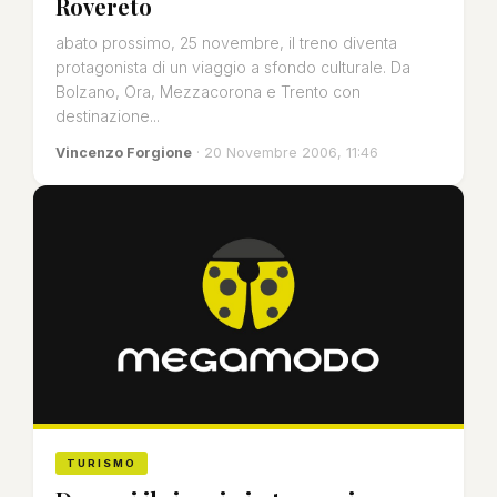
Rovereto
abato prossimo, 25 novembre, il treno diventa
protagonista di un viaggio a sfondo culturale. Da
Bolzano, Ora, Mezzacorona e Trento con
destinazione...
Vincenzo Forgione
· 20 Novembre 2006, 11:46
TURISMO