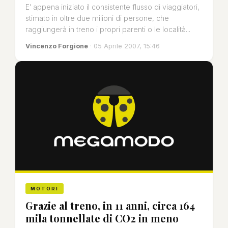
E’ appena iniziato il consistente flusso di viaggiatori,
stimato in oltre due milioni di persone, che
raggiungerà in treno i propri parenti o le località...
Vincenzo Forgione
· 05 Aprile 2007, 15:46
MOTORI
Grazie al treno, in 11 anni, circa 164
mila tonnellate di CO2 in meno