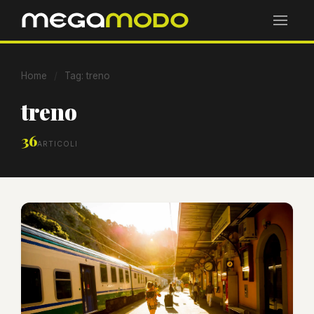
Home
/
Tag: treno
treno
36
ARTICOLI