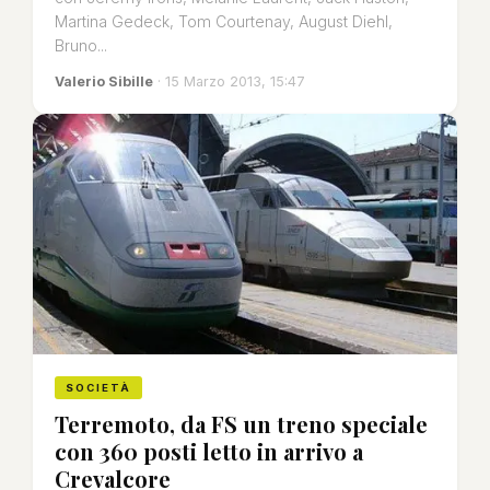
Martina Gedeck, Tom Courtenay, August Diehl,
Bruno...
Valerio Sibille
· 15 Marzo 2013, 15:47
SOCIETÀ
Terremoto, da FS un treno speciale
con 360 posti letto in arrivo a
Crevalcore