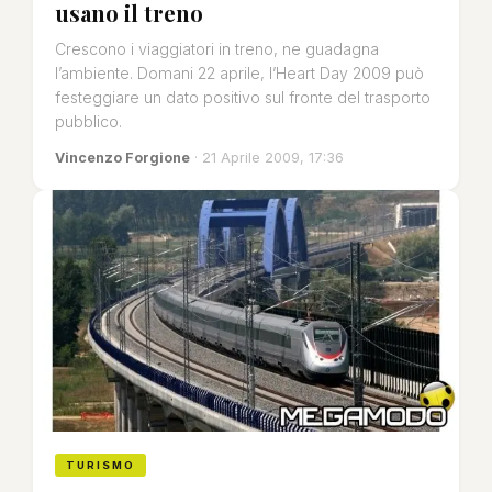
usano il treno
Crescono i viaggiatori in treno, ne guadagna
l’ambiente. Domani 22 aprile, l’Heart Day 2009 può
festeggiare un dato positivo sul fronte del trasporto
pubblico.
Vincenzo Forgione
· 21 Aprile 2009, 17:36
TURISMO