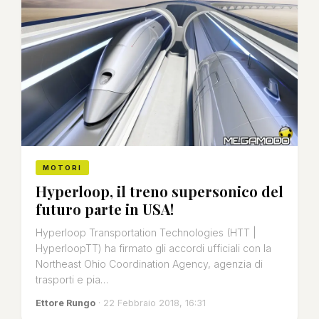
MOTORI
Hyperloop, il treno supersonico del
futuro parte in USA!
Hyperloop Transportation Technologies (HTT |
HyperloopTT) ha firmato gli accordi ufficiali con la
Northeast Ohio Coordination Agency, agenzia di
trasporti e pia…
Ettore Rungo
· 22 Febbraio 2018, 16:31