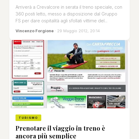
Arriverà a Crevalcore in serata il treno speciale, con
360 posti letto, messo a disposizione dal Gruppo
FS per dare ospitalità agli sfollati vittime del...
Vincenzo Forgione
· 29 Maggio 2012, 20:14
TURISMO
Prenotare il viaggio in treno è
ancora più semplice