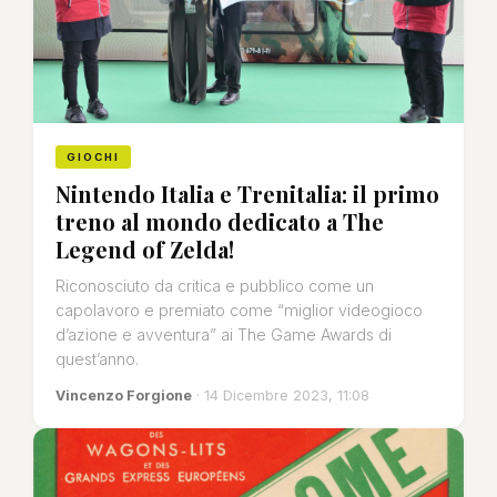
GIOCHI
Nintendo Italia e Trenitalia: il primo
treno al mondo dedicato a The
Legend of Zelda!
Riconosciuto da critica e pubblico come un
capolavoro e premiato come “miglior videogioco
d’azione e avventura” ai The Game Awards di
quest’anno.
Vincenzo Forgione
· 14 Dicembre 2023, 11:08