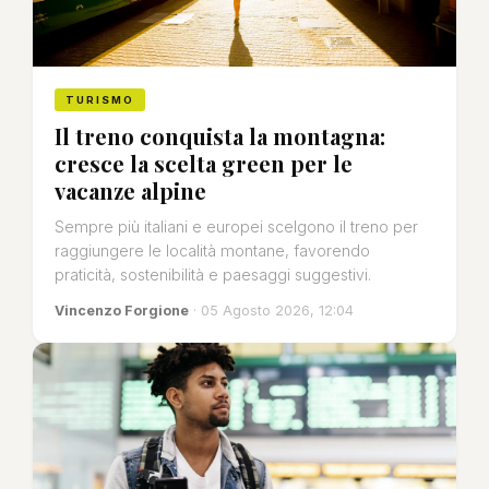
TURISMO
Il treno conquista la montagna:
cresce la scelta green per le
vacanze alpine
Sempre più italiani e europei scelgono il treno per
raggiungere le località montane, favorendo
praticità, sostenibilità e paesaggi suggestivi.
Vincenzo Forgione
· 05 Agosto 2026, 12:04