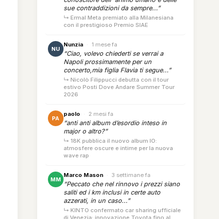
sue contraddizioni da sempre...”
↳ Ermal Meta premiato alla Milanesiana
con il prestigioso Premio SIAE
Nunzia
·
1 mese fa
NU
“Ciao, volevo chiederti se verrai a
Napoli prossimamente per un
concerto,mia figlia Flavia ti segue...”
↳ Nicolò Filippucci debutta con il tour
estivo Posti Dove Andare Summer Tour
2026
paolo
·
2 mesi fa
PA
“anti anti album d’esordio inteso in
major o altro?”
↳ 18K pubblica il nuovo album IO:
atmosfere oscure e intime per la nuova
wave rap
Marco Mason
·
3 settimane fa
MM
“Peccato che nel rinnovo i prezzi siano
saliti ed i km inclusi in certe auto
azzerati, in un caso...”
↳ KINTO confermato car sharing ufficiale
di Venezia: innovazione Toyota fino al