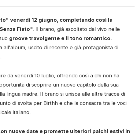
Alto" venerdì 12 giugno, completando così la
"Senza Fiato".
Il brano, già ascoltato dal vivo nelle
l suo
groove travolgente e il tono romantico
,
all'album, uscito di recente e già protagonista di
.
ire da venerdì 10 luglio, offrendo così a chi non ha
'opportunità di scoprire un nuovo capitolo della sua
a lingua madre. Il brano si unisce alle altre tracce di
nto di svolta per Birthh e che la consacra tra le voci
ale italiano.
n nuove date e promette ulteriori palchi estivi in