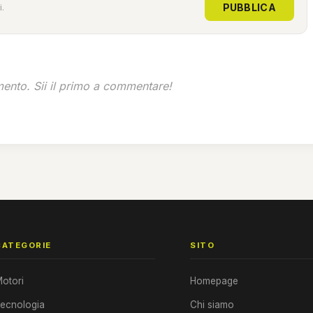
PUBBLICA
.
nto. Sii il primo a commentare!
CATEGORIE
SITO
otori
Homepage
ecnologia
Chi siamo