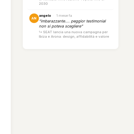
2030
angelo
·
1 mese fa
AN
“imbarazzante.... peggior testimonial
non si poteva scegliere”
↳ SEAT lancia una nuova campagna per
Ibiza e Arona: design, affidabilità e valore