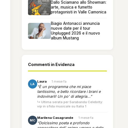
Dallo Sciamano allo Showman:
arte, musica e fumetto
protagonisti in Valle Camonica
Biagio Antonacci annuncia
nuove date per il tour
Unplugged 2026 e il nuovo
album Mustang
Commenti in Evidenza
Laura
·
1 mese fa
LA
“È un programma che mi piace
tantissimo, e bello ricordare i brani e
indovinarli! Un po' di allegria...”
↳ Ultima serata per Sarabanda Celebrity:
vip in sfida musicale su Italia 1
Marilena Casagrande
·
1 mese fa
MC
“Dolcissimo poeta e profondo
conoscitore dell' animo umano e delle