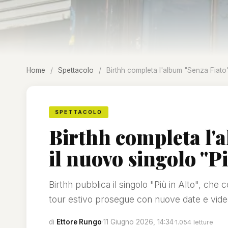
Home
/
Spettacolo
/
Birthh completa l'album "Senza Fiato"
SPETTACOLO
Birthh completa l'
il nuovo singolo "Pi
Birthh pubblica il singolo "Più in Alto", che 
tour estivo prosegue con nuove date e video
di
Ettore Rungo
·
11 Giugno 2026, 14:34
·
1.054 letture