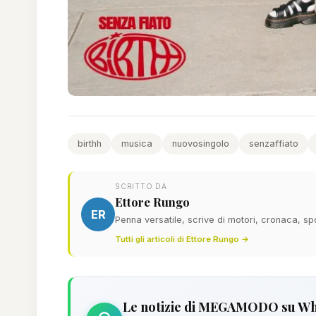
birthh
musica
nuovosingolo
senzaffiato
SCRITTO DA
Ettore Rungo
ER
Penna versatile, scrive di motori, cronaca, sp
Tutti gli articoli di Ettore Rungo →
Le notizie di MEGAMODO su W