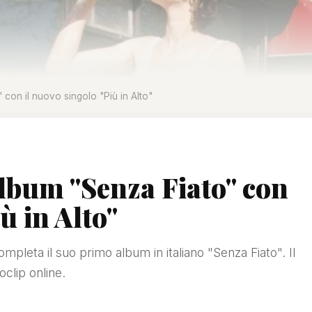
 con il nuovo singolo "Più in Alto"
album "Senza Fiato" con
ù in Alto"
completa il suo primo album in italiano "Senza Fiato". Il
clip online.