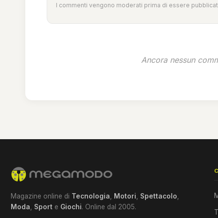
I commenti vengono moderati prima di essere pubblicati
Ancora nessun comme
M
Magazine online di
Tecnologia
,
Motori
,
Spettacolo
,
Moda
,
Sport
e
Giochi
. Online dal 2005.
T