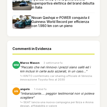
supersportiva elettrica del brand debutta
in Italia
Nissan Qashqai e-POWER conquista il
Guinness World Record per efficienza
con 1.980 km con un pieno
Commenti in Evidenza
Marco Mason
·
3 settimane fa
MM
“Peccato che nel rinnovo i prezzi siano saliti ed i
km inclusi in certe auto azzerati, in un caso...”
↳ KINTO confermato car sharing ufficiale di Venezia:
innovazione Toyota fino al 2030
angelo
·
1 mese fa
AN
“imbarazzante.... peggior testimonial non si poteva
scegliere”
↳ SEAT lancia una nuova campagna per Ibiza e Arona:
design, affidabilità e valore