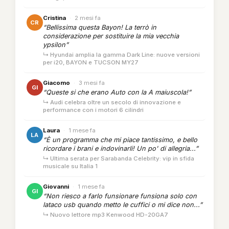
Cristina
·
2 mesi fa
CR
“Bellissima questa Bayon! La terrò in
considerazione per sostituire la mia vecchia
ypsilon”
↳ Hyundai amplia la gamma Dark Line: nuove versioni
per i20, BAYON e TUCSON MY27
Giacomo
·
3 mesi fa
GI
“Queste si che erano Auto con la A maiuscola!”
↳ Audi celebra oltre un secolo di innovazione e
performance con i motori 6 cilindri
Laura
·
1 mese fa
LA
“È un programma che mi piace tantissimo, e bello
ricordare i brani e indovinarli! Un po' di allegria...”
↳ Ultima serata per Sarabanda Celebrity: vip in sfida
musicale su Italia 1
Giovanni
·
1 mese fa
GI
“Non riesco a farlo funsionare funsiona solo con
lataco usb quando metto le cuffici o mi dice non...”
↳ Nuovo lettore mp3 Kenwood HD-20GA7