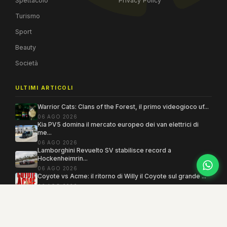
Spettacolo
Privacy Policy
Turismo
Sport
Beauty
Società
ULTIMI ARTICOLI
Warrior Cats: Clans of the Forest, il primo videogioco uf...
06 AGO 2026
Kia PV5 domina il mercato europeo dei van elettrici di
me...
06 AGO 2026
Lamborghini Revuelto SV stabilisce record a
Hockenheimrin...
06 AGO 2026
Coyote vs Acme: il ritorno di Willy il Coyote sul grande ...
06 AGO 2026
Copyright 2005–2026 ©
MEGAMODO
. Tutti i diritti sono riservati.
Powered by MEGACMS