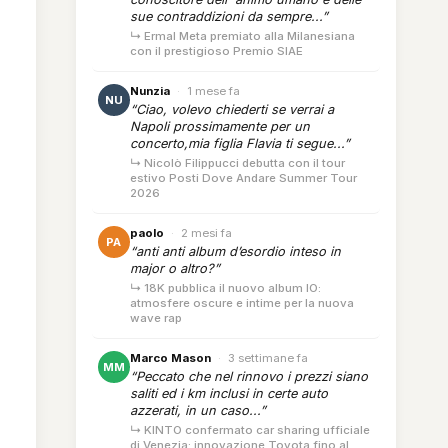
sue contraddizioni da sempre...”
↳ Ermal Meta premiato alla Milanesiana
con il prestigioso Premio SIAE
Nunzia
·
1 mese fa
NU
“Ciao, volevo chiederti se verrai a
Napoli prossimamente per un
concerto,mia figlia Flavia ti segue...”
↳ Nicolò Filippucci debutta con il tour
estivo Posti Dove Andare Summer Tour
2026
paolo
·
2 mesi fa
PA
“anti anti album d’esordio inteso in
major o altro?”
↳ 18K pubblica il nuovo album IO:
atmosfere oscure e intime per la nuova
wave rap
Marco Mason
·
3 settimane fa
MM
“Peccato che nel rinnovo i prezzi siano
saliti ed i km inclusi in certe auto
azzerati, in un caso...”
↳ KINTO confermato car sharing ufficiale
di Venezia: innovazione Toyota fino al