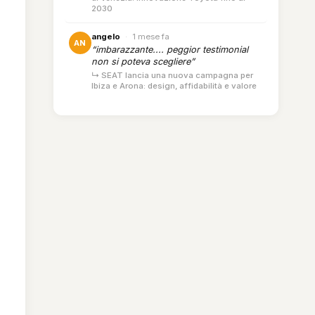
2030
angelo
·
1 mese fa
AN
“imbarazzante.... peggior testimonial
non si poteva scegliere”
↳ SEAT lancia una nuova campagna per
Ibiza e Arona: design, affidabilità e valore