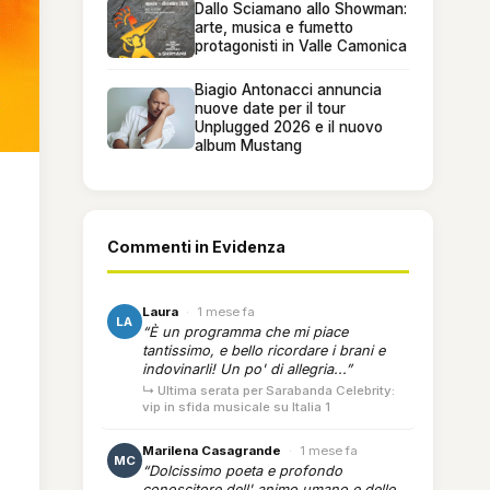
Dallo Sciamano allo Showman:
arte, musica e fumetto
protagonisti in Valle Camonica
Biagio Antonacci annuncia
nuove date per il tour
Unplugged 2026 e il nuovo
album Mustang
Commenti in Evidenza
Laura
·
1 mese fa
LA
“È un programma che mi piace
tantissimo, e bello ricordare i brani e
indovinarli! Un po' di allegria...”
↳ Ultima serata per Sarabanda Celebrity:
vip in sfida musicale su Italia 1
Marilena Casagrande
·
1 mese fa
MC
“Dolcissimo poeta e profondo
conoscitore dell' animo umano e delle