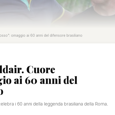
orosso": omaggio ai 60 anni del difensore brasiliano
ldair. Cuore
io ai 60 anni del
o
elebra i 60 anni della leggenda brasiliana della Roma.