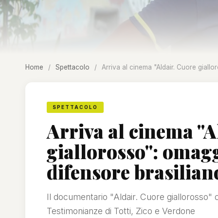
Home
/
Spettacolo
/
Arriva al cinema "Aldair. Cuore giall
SPETTACOLO
Arriva al cinema "A
giallorosso": omagg
difensore brasilian
Il documentario "Aldair. Cuore giallorosso" c
Testimonianze di Totti, Zico e Verdone