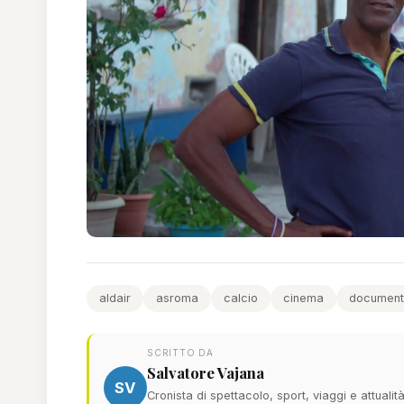
aldair
asroma
calcio
cinema
document
SCRITTO DA
Salvatore Vajana
SV
Cronista di spettacolo, sport, viaggi e attualit