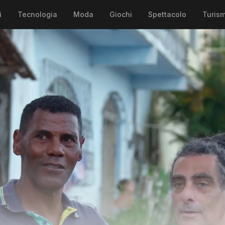
i
Tecnologia
Moda
Giochi
Spettacolo
Turis