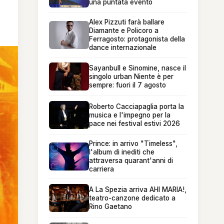
una puntata evento
Alex Pizzuti farà ballare
Diamante e Policoro a
Ferragosto: protagonista della
dance internazionale
Sayanbull e Sinomine, nasce il
singolo urban Niente è per
sempre: fuori il 7 agosto
Roberto Cacciapaglia porta la
musica e l'impegno per la
pace nei festival estivi 2026
Prince: in arrivo "Timeless",
l'album di inediti che
attraversa quarant'anni di
carriera
A La Spezia arriva AHI MARIA!,
teatro-canzone dedicato a
Rino Gaetano