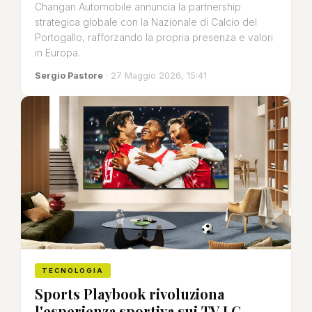
Changan Automobile annuncia la partnership
strategica globale con la Nazionale di Calcio del
Portogallo, rafforzando la propria presenza e valori
in Europa.
Sergio Pastore
· 27 Maggio 2026, 15:41
TECNOLOGIA
Sports Playbook rivoluziona
l'esperienza sportiva sui TV LG