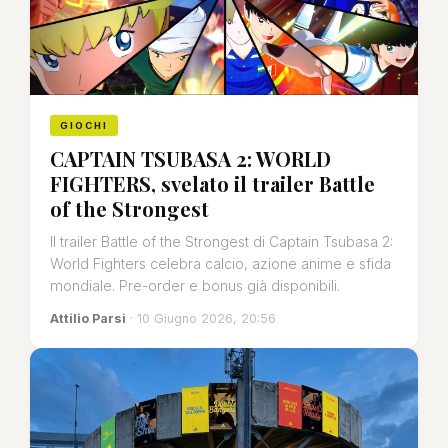
GIOCHI
CAPTAIN TSUBASA 2: WORLD
FIGHTERS, svelato il trailer Battle
of the Strongest
Il trailer Battle of the Strongest di Captain Tsubasa 2:
World Fighters celebra calcio, azione anime e sfida
mondiale. Pre-order e bonus già disponibili.
Attilio Parsi
· 10 Giugno 2026, 20:56