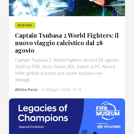
GIOCHI
Captain Tsubasa 2 World Fighters: il
nuovo viaggio calcistico dal 28
agosto
Captain Tsubasa 2: World Fighters arriva il 28 agosto
2026 su PS5, Xbox Series X|S, Switch e PC. Nuove
sfide globali e bonus pre-order esclusivi nei
dettagli.
Attilio Parsi
· 13 Maggio 2026, 10:14