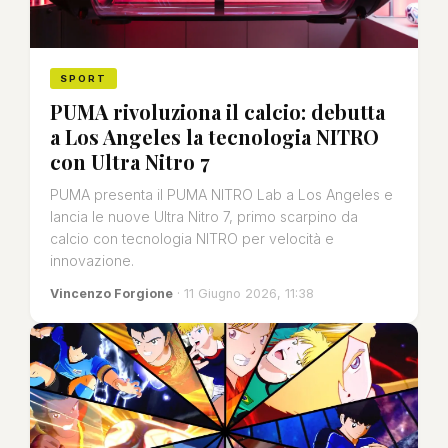
SPORT
PUMA rivoluziona il calcio: debutta
a Los Angeles la tecnologia NITRO
con Ultra Nitro 7
PUMA presenta il PUMA NITRO Lab a Los Angeles e
lancia le nuove Ultra Nitro 7, primo scarpino da
calcio con tecnologia NITRO per velocità e
innovazione.
Vincenzo Forgione
· 11 Giugno 2026, 11:38