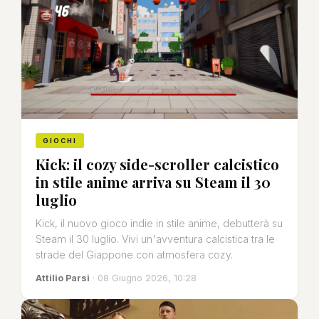
GIOCHI
Kick: il cozy side-scroller calcistico
in stile anime arriva su Steam il 30
luglio
Kick, il nuovo gioco indie in stile anime, debutterà su
Steam il 30 luglio. Vivi un'avventura calcistica tra le
strade del Giappone con atmosfera cozy.
Attilio Parsi
· 08 Giugno 2026, 10:28