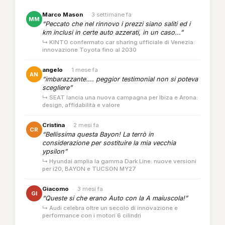
Marco Mason
·
3 settimane fa
MM
“Peccato che nel rinnovo i prezzi siano saliti ed i
km inclusi in certe auto azzerati, in un caso...”
↳ KINTO confermato car sharing ufficiale di Venezia:
innovazione Toyota fino al 2030
angelo
·
1 mese fa
AN
“imbarazzante.... peggior testimonial non si poteva
scegliere”
↳ SEAT lancia una nuova campagna per Ibiza e Arona:
design, affidabilità e valore
Cristina
·
2 mesi fa
CR
“Bellissima questa Bayon! La terrò in
considerazione per sostituire la mia vecchia
ypsilon”
↳ Hyundai amplia la gamma Dark Line: nuove versioni
per i20, BAYON e TUCSON MY27
Giacomo
·
3 mesi fa
GI
“Queste si che erano Auto con la A maiuscola!”
↳ Audi celebra oltre un secolo di innovazione e
performance con i motori 6 cilindri