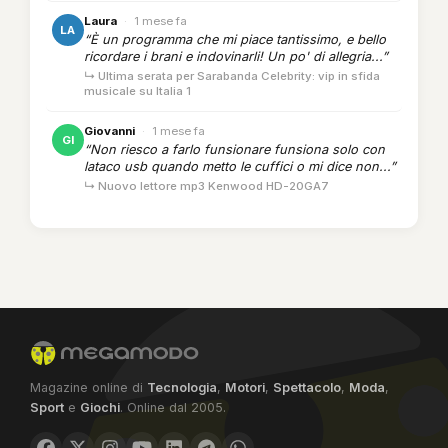
Laura
·
1 mese fa
LA
“È un programma che mi piace tantissimo, e bello
ricordare i brani e indovinarli! Un po' di allegria...”
↳ Ultima serata per Sarabanda Celebrity: vip in sfida
musicale su Italia 1
Giovanni
·
1 mese fa
GI
“Non riesco a farlo funsionare funsiona solo con
lataco usb quando metto le cuffici o mi dice non...”
↳ Nuovo lettore mp3 Kenwood HD-20GA7
Magazine online di
Tecnologia
,
Motori
,
Spettacolo
,
Moda
,
Sport
e
Giochi
. Online dal 2005.