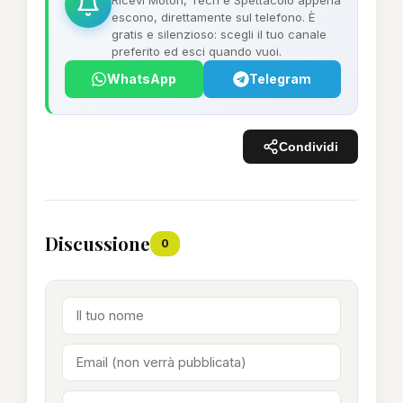
Ricevi Motori, Tech e Spettacolo appena
escono, direttamente sul telefono. È
gratis e silenzioso: scegli il tuo canale
preferito ed esci quando vuoi.
WhatsApp
Telegram
Condividi
Discussione
0